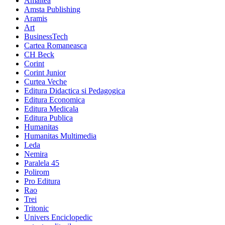
Amaltea
Amsta Publishing
Aramis
Art
BusinessTech
Cartea Romaneasca
CH Beck
Corint
Corint Junior
Curtea Veche
Editura Didactica si Pedagogica
Editura Economica
Editura Medicala
Editura Publica
Humanitas
Humanitas Multimedia
Leda
Nemira
Paralela 45
Polirom
Pro Editura
Rao
Trei
Tritonic
Univers Enciclopedic