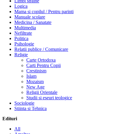
Limbi straine
Logica
Mama si copilul / Pentru parinti
Manuale scolare
Medicina / Sanatate
Multimedia
Nefiltrate
Politica
Psihologie
Relatii publice / Comunicare
Religie
Carte Ortodoxa
Carti Pentru Copii
Crestinism
Islam
Mozaism
New Age
Religii Orientale
Studii si eseuri teologice
Sociologie
Stiinta si Tehnica
Edituri
All