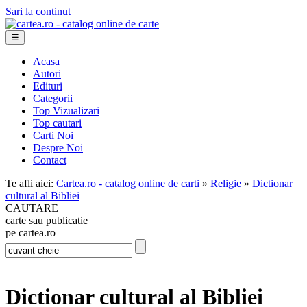
Sari la continut
☰
Acasa
Autori
Edituri
Categorii
Top Vizualizari
Top cautari
Carti Noi
Despre Noi
Contact
Te afli aici:
Cartea.ro - catalog online de carti
»
Religie
»
Dictionar
cultural al Bibliei
CAUTARE
carte sau publicatie
pe cartea.ro
Dictionar cultural al Bibliei