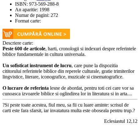
ISBN:
973-569-288-8
An aparitie:
1998
Numar de pagini:
272
Format carte:
Descriere carte:
Peste 600 de articole
, harti, cronologii si indexuri despre referintele
biblice fundamentale in cultura universala.
Un sofisticat instrument de lucru
, care pune la dispozitia
cititorului referintele biblice din reperele culturale, gratie trimiterilor
lingvistice, literare, iconografice, muzicale si cinematografice.
O lucrare de referinta
lesne de abordat, pentru toti cei care vor sa
cunoasca izvoarele biblice si oglindirea lor in literatura si in arta....
?Si peste toate acestea, fiul meu, sa fii cu luare aminte: scrisul de
carti este fara sfarsit, iar invatatura multa este oboseala pentru trup.?
Eclesiastul 12,12