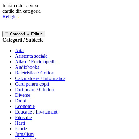
Intoarce-te sa vezi
cartile din categoria
Religie
☰ Categorii & Edituri
Categorii / Subiecte
Arta
Asistenta sociala
Atlase / Enciclopedii
Audiobooks
Beletristica / Critica
Calculatoare / Informatica
Carti pentru copii
Dictionare / Ghiduri
Diverse
Drept
Economie
Educatie / Invatamant
Filosofie
Harti
Istorie
Jurnalism