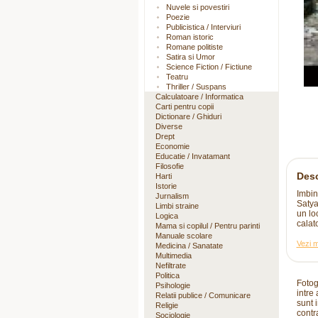
Nuvele si povestiri
Poezie
Publicistica / Interviuri
Roman istoric
Romane politiste
Satira si Umor
Science Fiction / Fictiune
Teatru
Thriller / Suspans
Calculatoare / Informatica
Carti pentru copii
Dictionare / Ghiduri
Diverse
Drept
Economie
Educatie / Invatamant
Filosofie
Desc
Harti
Istorie
Imbin
Jurnalism
Satya
Limbi straine
un lo
Logica
calato
Mama si copilul / Pentru parinti
Manuale scolare
Vezi m
Medicina / Sanatate
Multimedia
Nefiltrate
Politica
Fotog
Psihologie
intre
Relatii publice / Comunicare
sunt i
Religie
contr
Sociologie