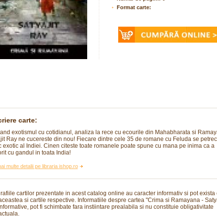
Format carte:
riere carte:
and exotismul cu cotidianul, analiza la rece cu ecourile din Mahabharata si Rama
jit Ray ne cucereste din nou! Fiecare dintre cele 35 de romane cu Feluda se petrece
c exotic al Indiei. Cinen citeste toate romanele poate spune cu mana pe inima ca a
rit cu gandul in toata India!
ai multe detalii pe libraria ishop.ro
rafiile cartilor prezentate in acest catalog online au caracter informativ si pot exista
 aceastea si cartile respective. Informatiile despre cartea "Crima si Ramayana - Saty
nformative, pot fi schimbate fara instiintare prealabila si nu constituie obligativitate
actuala.