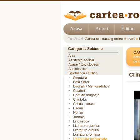
Acasa
Autori
Edituri
»
Te afli aici:
Cartea.ro - catalog online de carti
Categorii / Subiecte
CA
Arta
cart
Asistenta sociala
pe c
Atlase / Enciclopedii
Audiobooks
Beletristica / Critica
Cri
Aventura
Best Seller
Biografii / Memorialistica
Calatorii
Carti de dragoste
Chick-Lit
Critica Literara
Eseuri
Horror
Jurnale
Lingvistica
Literatura clasica
Literatura erotica
Literatura romana
Literatura universala