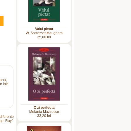
Valul pictat
W. Somerset Maugham
25,60 lei
yana,
 intr-
O zi perfecta
Melania Mazzucco
33,20 lei
 diferente
ajit Ray"