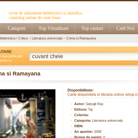
Categorii
Top Vizualizari
Top cautari
Carti Noi
»
»
Beletristica / Critica
Literatura universala
Crima si Ramayana
UTARE
e sau publicatie
artea.ro
ma si Ramayana
Disponibilitate:
Carte disponibila in libraria online ishop.r
Autor:
Satyajit Ray
Editura:
Taj
Colectia:
Categoria:
Literatura universala
ISBN:
An aparitie:
2008
Numar de pagini:
0