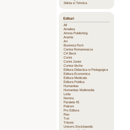
Stiinta si Tehnica
Edituri
All
Amaltea
Amsta Publishing
Aramis
Art
BusinessTech
Cartea Romaneasca
CH Beck
Corint
Corint Junior
Curtea Veche
Editura Didactica si Pedagogica
Editura Economica
Editura Medicala
Editura Publica
Humanitas
Humanitas Multimedia
Leda
Nemira
Paralela 45
Polirom
Pro Editura
Rao
Trei
Tritonic
Univers Enciclopedic