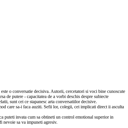
 este o conversatie decisiva. Autorii, cercetatori si voci bine cunoscute
 sursa de putere - capacitatea de a vorbi deschis despre subiecte
latii, sunt cei ce stapanesc arta conversatiilor decisive.
are sa-i faca auziti. Sefii lor, colegii, cei implicati direct ii asculta
ru ca puteti invata cum sa obtineti un control emotional superior in
 fi nevoie sa va impuneti agresiv.