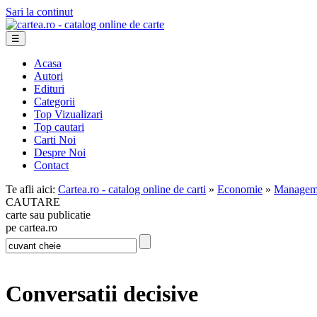
Sari la continut
☰
Acasa
Autori
Edituri
Categorii
Top Vizualizari
Top cautari
Carti Noi
Despre Noi
Contact
Te afli aici:
Cartea.ro - catalog online de carti
»
Economie
»
Managem
CAUTARE
carte sau publicatie
pe cartea.ro
Conversatii decisive