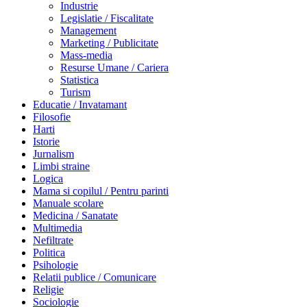
Industrie
Legislatie / Fiscalitate
Management
Marketing / Publicitate
Mass-media
Resurse Umane / Cariera
Statistica
Turism
Educatie / Invatamant
Filosofie
Harti
Istorie
Jurnalism
Limbi straine
Logica
Mama si copilul / Pentru parinti
Manuale scolare
Medicina / Sanatate
Multimedia
Nefiltrate
Politica
Psihologie
Relatii publice / Comunicare
Religie
Sociologie