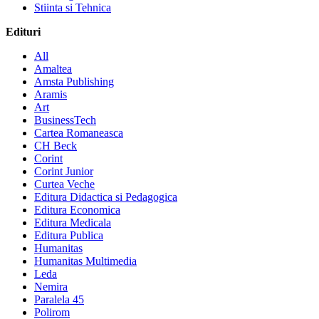
Stiinta si Tehnica
Edituri
All
Amaltea
Amsta Publishing
Aramis
Art
BusinessTech
Cartea Romaneasca
CH Beck
Corint
Corint Junior
Curtea Veche
Editura Didactica si Pedagogica
Editura Economica
Editura Medicala
Editura Publica
Humanitas
Humanitas Multimedia
Leda
Nemira
Paralela 45
Polirom