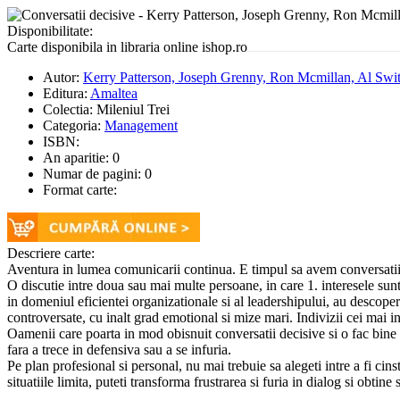
Disponibilitate:
Carte disponibila in libraria online ishop.ro
Autor:
Kerry Patterson, Joseph Grenny, Ron Mcmillan, Al Swit
Editura:
Amaltea
Colectia:
Mileniul Trei
Categoria:
Management
ISBN:
An aparitie:
0
Numar de pagini:
0
Format carte:
Descriere carte:
Aventura in lumea comunicarii continua. E timpul sa avem conversatii de
O discutie intre doua sau mai multe persoane, in care 1. interesele sunt 
in domeniul eficientei organizationale si al leadershipului, au descoperit
controversate, cu inalt grad emotional si mize mari. Indivizii cei mai inf
Oamenii care poarta in mod obisnuit conversatii decisive si o fac bine su
fara a trece in defensiva sau a se infuria.
Pe plan profesional si personal, nu mai trebuie sa alegeti intre a fi cinst
situatiile limita, puteti transforma frustrarea si furia in dialog si obt