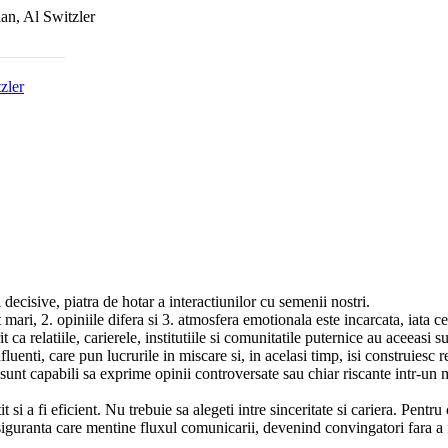
zler
cisive, piatra de hotar a interactiunilor cu semenii nostri.
mari, 2. opiniile difera si 3. atmosfera emotionala este incarcata, iata ce
 ca relatiile, carierele, institutiile si comunitatile puternice au aceeasi
luenti, care pun lucrurile in miscare si, in acelasi timp, isi construiesc re
nt capabili sa exprime opinii controversate sau chiar riscante intr-un mod c
it si a fi eficient. Nu trebuie sa alegeti intre sinceritate si cariera. Pent
ine siguranta care mentine fluxul comunicarii, devenind convingatori fara a