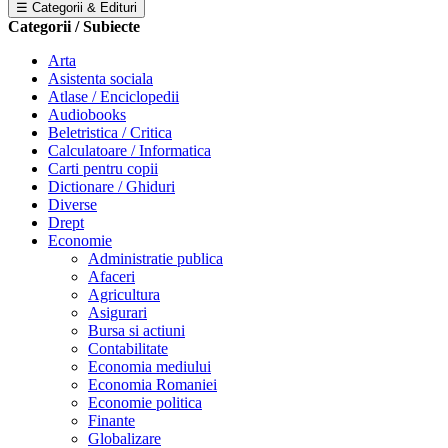
☰ Categorii & Edituri
Categorii / Subiecte
Arta
Asistenta sociala
Atlase / Enciclopedii
Audiobooks
Beletristica / Critica
Calculatoare / Informatica
Carti pentru copii
Dictionare / Ghiduri
Diverse
Drept
Economie
Administratie publica
Afaceri
Agricultura
Asigurari
Bursa si actiuni
Contabilitate
Economia mediului
Economia Romaniei
Economie politica
Finante
Globalizare