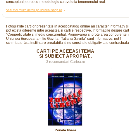
conceptual,teoretico-metodologic cu evolutia fenomenului real.
Vezi mai multe detalii pe libraria ishop.ro
Fotografiile cartilor prezentate in acest catalog online au caracter informativ si
pot exista diferente intre aceastea si cartile respective. Informatiile despre cart
"Competitivitate si mediu concurential. Promovarea si protejarea concurentei i
Uniunea Europeana - Ilie Gavrila , Tatiana Gavrila" sunt informative, pot fi
schimbate fara instiintare prealabila si nu constituie obligativitate contractuala.
CARTI PE ACEEASI TEMA
SI SUBIECT APROPIAT..
3 recomandari Cartea.ro
Zonele libere