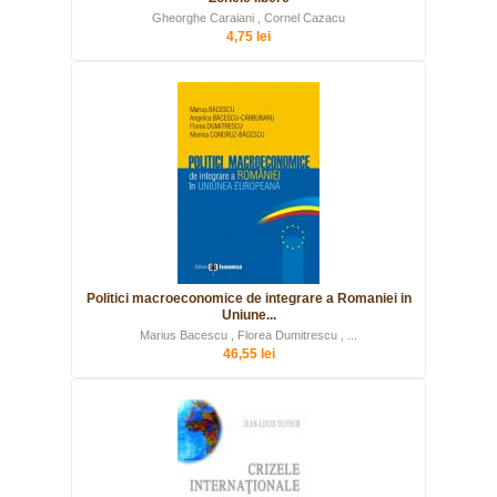
Gheorghe Caraiani , Cornel Cazacu
4,75 lei
Politici macroeconomice de integrare a Romaniei in
Uniune...
Marius Bacescu , Florea Dumitrescu , ...
46,55 lei