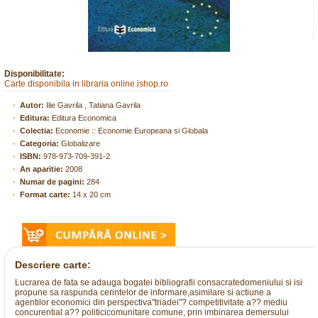
Disponibilitate:
Carte disponibila in libraria online ishop.ro
Autor:
Ilie Gavrila , Tatiana Gavrila
Editura:
Editura Economica
Colectia:
Economie :: Economie Europeana si Globala
Categoria:
Globalizare
ISBN:
978-973-709-391-2
An aparitie:
2008
Numar de pagini:
284
Format carte:
14 x 20 cm
Descriere carte:
Lucrarea de fata se adauga bogatei bibliografii consacratedomeniului si isi
propune sa raspunda cerintelor de informare,asimilare si actiune a
agentilor economici din perspectiva"triadei"? competitivitate a?? mediu
concurential a?? politicicomunitare comune, prin imbinarea demersului