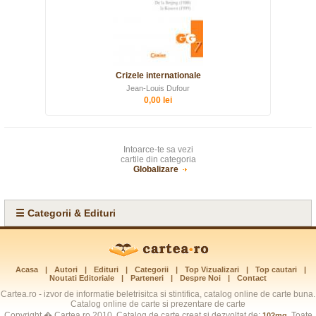
Crizele internationale
Jean-Louis Dufour
0,00 lei
Intoarce-te sa vezi
cartile din categoria
Globalizare
☰ Categorii & Edituri
Acasa
|
Autori
|
Edituri
|
Categorii
|
Top Vizualizari
|
Top cautari
|
Noutati Editoriale
|
Parteneri
|
Despre Noi
|
Contact
Cartea.ro - izvor de informatie beletrisitca si stintifica, catalog online de carte buna.
Catalog online de carte si prezentare de carte
Copyright � Cartea.ro 2010. Catalog de carte creat si dezvoltat de:
. Toate
102mg