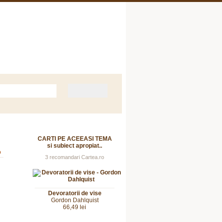
Despre Noi
Contact
CARTI PE ACEEASI TEMA
si subiect apropiat..
o
3 recomandari Cartea.ro
Devoratorii de vise
Gordon Dahlquist
66,49 lei