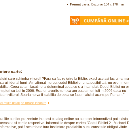
Format carte:
Buzunar 104 x 178 mm
riere carte:
luiri care schimba viitorul! ?Fara sa fac referire la Biblie, exact acelasi lucru l-am s
ecarui lider al lumii. Am afirmat mereu: codul Bibliei enunta posibilitati, nu evenimen
abilite. Ceea ce am facut noi a determinat ceea ce s-a intamplat. Codul Bibliei nu p
m pieri cu totii in 2006. Este un avertisment ca am putea muri toti in 2006 daca nu
bam viitorul. Soarta ne va fi stabilita de ceea ce facem aici si acum, pe Pamant."
ai multe detalii pe libraria ishop.ro
rafiile cartilor prezentate in acest catalog online au caracter informativ si pot exista
 aceastea si cartile respective. Informatiile despre cartea "Codul Bibliei 2 - Michael 
nformative, pot fi schimbate fara instiintare prealabila si nu constituie obligativitate