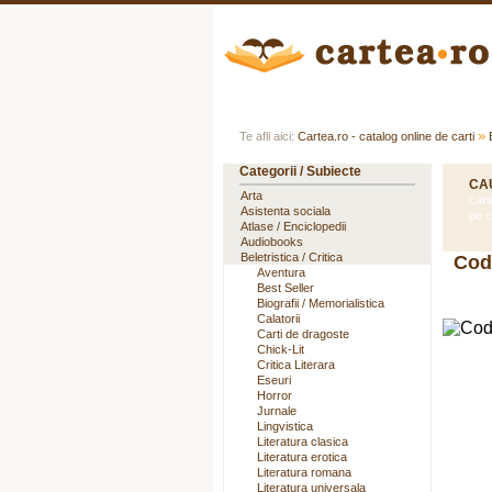
Acasa
Autori
Edituri
»
Te afli aici:
Cartea.ro - catalog online de carti
Categorii / Subiecte
CA
Arta
cart
Asistenta sociala
pe c
Atlase / Enciclopedii
Audiobooks
Beletristica / Critica
Codu
Aventura
Best Seller
Biografii / Memorialistica
Calatorii
Carti de dragoste
Chick-Lit
Critica Literara
Eseuri
Horror
Jurnale
Lingvistica
Literatura clasica
Literatura erotica
Literatura romana
Literatura universala