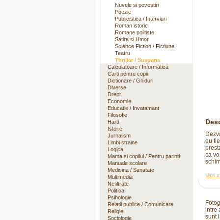
Nuvele si povestiri
Poezie
Publicistica / Interviuri
Roman istoric
Romane politiste
Satira si Umor
Science Fiction / Fictiune
Teatru
Thriller / Suspans
Calculatoare / Informatica
Carti pentru copii
Dictionare / Ghiduri
Diverse
Drept
Economie
Educatie / Invatamant
Filosofie
Desc
Harti
Istorie
Dezva
Jurnalism
eu fi
Limbi straine
prest
Logica
ca vo
Mama si copilul / Pentru parinti
schim
Manuale scolare
Medicina / Sanatate
Vezi m
Multimedia
Nefiltrate
Politica
Psihologie
Fotog
Relatii publice / Comunicare
intre
Religie
sunt i
Sociologie