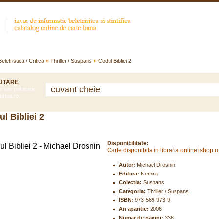
Categorii
Top Vizualizari
Top cautari
Carti Noi
»
»
Beletristica / Critica
Thriller / Suspans
Codul Bibliei 2
UTARE
e sau publicatie
artea.ro
l Bibliei 2
Disponibilitate:
Carte disponibila in libraria online ishop.r
Autor:
Michael Drosnin
Editura:
Nemira
Colectia:
Suspans
Categoria:
Thriller / Suspans
ISBN:
973-569-973-9
An aparitie:
2006
Numar de pagini:
336