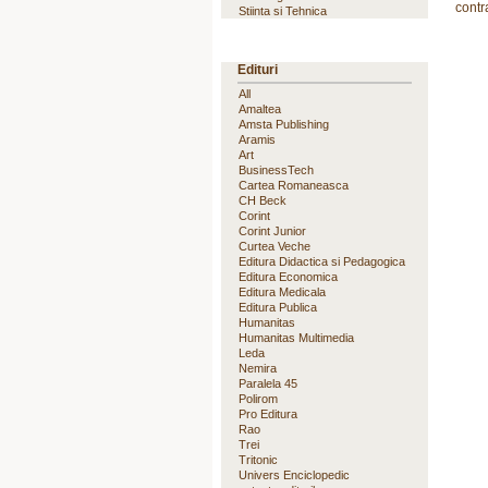
contr
Stiinta si Tehnica
Edituri
All
Amaltea
Amsta Publishing
Aramis
Art
BusinessTech
Cartea Romaneasca
CH Beck
Corint
Corint Junior
Curtea Veche
Editura Didactica si Pedagogica
Editura Economica
Editura Medicala
Editura Publica
Humanitas
Humanitas Multimedia
Leda
Nemira
Paralela 45
Polirom
Pro Editura
Rao
Trei
Tritonic
Univers Enciclopedic