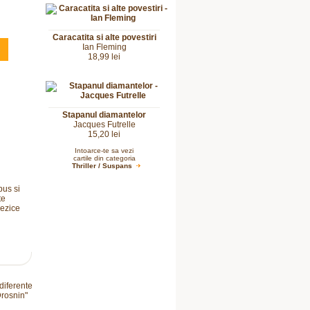
Caracatita si alte povestiri
Ian Fleming
18,99 lei
Stapanul diamantelor
Jacques Futrelle
15,20 lei
Intoarce-te sa vezi
cartile din categoria
Thriller / Suspans
pus si
te
rezice
 diferente
Drosnin"