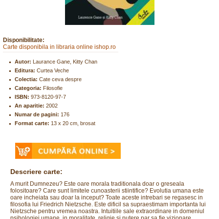
Disponibilitate:
Carte disponibila in libraria online ishop.ro
Autor:
Laurance Gane, Kitty Chan
Editura:
Curtea Veche
Colectia:
Cate ceva despre
Categoria:
Filosofie
ISBN:
973-8120-97-7
An aparitie:
2002
Numar de pagini:
176
Format carte:
13 x 20 cm, brosat
Descriere carte:
A murit Dumnezeu? Este oare morala traditionala doar o greseala
folositoare? Care sunt limitele cunoasterii stiintifice? Evolutia umana este
oare incheiata sau doar la inceput? Toate aceste intrebari se regasesc in
filosofia lui Friedrich Nietzsche. Este dificil sa supraestimam importanta lui
Nietzsche pentru vremea noastra. Intuitiile sale extraordinare in domeniul
psihologiei umane, in moralitate, religie si putere par sa fie vizionare