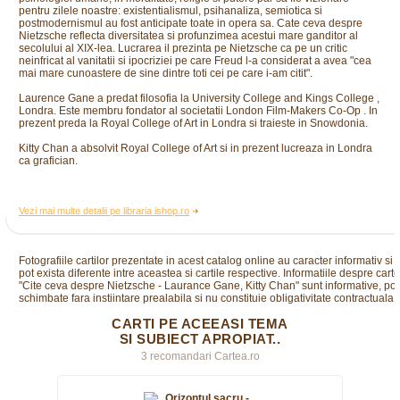
pentru zilele noastre: existentialismul, psihanaliza, semiotica si
postmodernismul au fost anticipate toate in opera sa. Cate ceva despre
Nietzsche reflecta diversitatea si profunzimea acestui mare ganditor al
secolului al XIX-lea. Lucrarea il prezinta pe Nietzsche ca pe un critic
neinfricat al vanitatii si ipocriziei pe care Freud l-a considerat a avea "cea
mai mare cunoastere de sine dintre toti cei pe care i-am citit".
Laurence Gane a predat filosofia la University College and Kings College ,
Londra. Este membru fondator al societatii London Film-Makers Co-Op . In
prezent preda la Royal College of Art in Londra si traieste in Snowdonia.
Kitty Chan a absolvit Royal College of Art si in prezent lucreaza in Londra
ca grafician.
Vezi mai multe detalii pe libraria ishop.ro
Fotografiile cartilor prezentate in acest catalog online au caracter informativ si
pot exista diferente intre aceastea si cartile respective. Informatiile despre cart
"Cite ceva despre Nietzsche - Laurance Gane, Kitty Chan" sunt informative, pot 
schimbate fara instiintare prealabila si nu constituie obligativitate contractuala.
CARTI PE ACEEASI TEMA
SI SUBIECT APROPIAT..
3 recomandari Cartea.ro