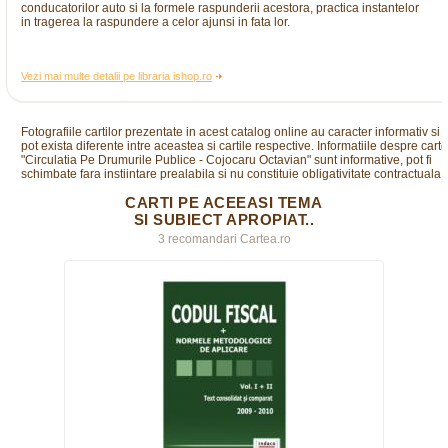
conducatorilor auto si la formele raspunderii acestora, practica instantelor
in tragerea la raspundere a celor ajunsi in fata lor.
Vezi mai multe detalii pe libraria ishop.ro
Fotografiile cartilor prezentate in acest catalog online au caracter informativ si
pot exista diferente intre aceastea si cartile respective. Informatiile despre cart
"Circulatia Pe Drumurile Publice - Cojocaru Octavian" sunt informative, pot fi
schimbate fara instiintare prealabila si nu constituie obligativitate contractuala.
CARTI PE ACEEASI TEMA
SI SUBIECT APROPIAT..
3 recomandari Cartea.ro