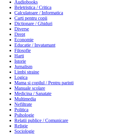
Audiobooks
Beletristica / Critica
Calculatoare / Informatica
Carti pentru copii
Dictionare / Ghiduri
Diverse
Drept
Economie
Educatie / Invatamant
Filosofie
Harti
Istorie
Jurnalism
Limbi straine
Logica
Mama si copilul / Pentru parinti
Manuale scolare
Medicina / Sanatate
Multimedia
Nefiltrate
Politica
Psihologie
Relatii publice / Comunicare
Religie
Sociologie