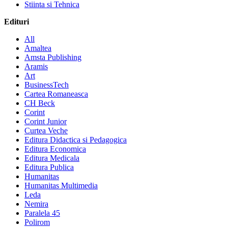
Stiinta si Tehnica
Edituri
All
Amaltea
Amsta Publishing
Aramis
Art
BusinessTech
Cartea Romaneasca
CH Beck
Corint
Corint Junior
Curtea Veche
Editura Didactica si Pedagogica
Editura Economica
Editura Medicala
Editura Publica
Humanitas
Humanitas Multimedia
Leda
Nemira
Paralela 45
Polirom