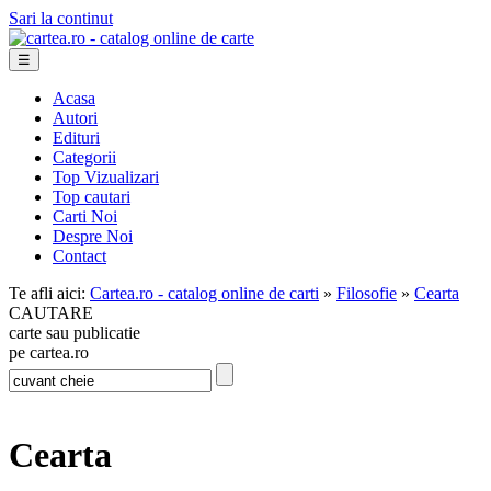
Sari la continut
☰
Acasa
Autori
Edituri
Categorii
Top Vizualizari
Top cautari
Carti Noi
Despre Noi
Contact
Te afli aici:
Cartea.ro - catalog online de carti
»
Filosofie
»
Cearta
CAUTARE
carte sau publicatie
pe cartea.ro
Cearta