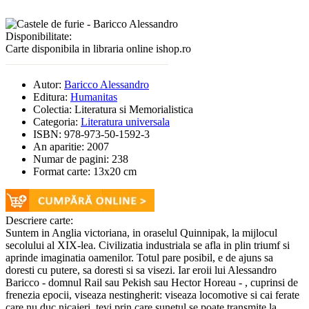
Disponibilitate:
Carte disponibila in libraria online ishop.ro
Autor:
Baricco Alessandro
Editura:
Humanitas
Colectia:
Literatura si Memorialistica
Categoria:
Literatura universala
ISBN:
978-973-50-1592-3
An aparitie:
2007
Numar de pagini:
238
Format carte:
13x20 cm
Descriere carte:
Suntem in Anglia victoriana, in oraselul Quinnipak, la mijlocul
secolului al XIX-lea. Civilizatia industriala se afla in plin triumf si
aprinde imaginatia oamenilor. Totul pare posibil, e de ajuns sa
doresti cu putere, sa doresti si sa visezi. Iar eroii lui Alessandro
Baricco - domnul Rail sau Pekish sau Hector Horeau - , cuprinsi de
frenezia epocii, viseaza nestingherit: viseaza locomotive si cai ferate
care nu duc nicaieri, tevi prin care sunetul se poate transmite la