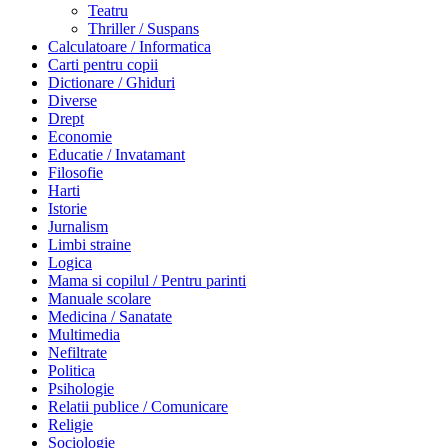
Teatru
Thriller / Suspans
Calculatoare / Informatica
Carti pentru copii
Dictionare / Ghiduri
Diverse
Drept
Economie
Educatie / Invatamant
Filosofie
Harti
Istorie
Jurnalism
Limbi straine
Logica
Mama si copilul / Pentru parinti
Manuale scolare
Medicina / Sanatate
Multimedia
Nefiltrate
Politica
Psihologie
Relatii publice / Comunicare
Religie
Sociologie