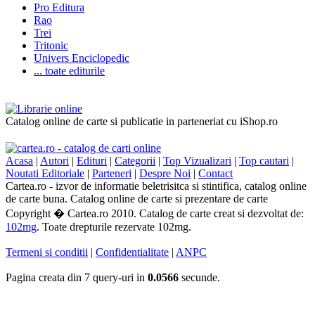
Pro Editura
Rao
Trei
Tritonic
Univers Enciclopedic
... toate editurile
Catalog online de carte si publicatie in parteneriat cu iShop.ro
Acasa
|
Autori
|
Edituri
|
Categorii
|
Top Vizualizari
|
Top cautari
|
Noutati Editoriale
|
Parteneri
|
Despre Noi
|
Contact
Cartea.ro - izvor de informatie beletrisitca si stintifica, catalog online
de carte buna. Catalog online de carte si prezentare de carte
Copyright � Cartea.ro 2010. Catalog de carte creat si dezvoltat de:
102mg
. Toate drepturile rezervate 102mg.
Termeni si conditii
|
Confidentialitate
|
ANPC
Pagina creata din 7 query-uri in
0.0566
secunde.