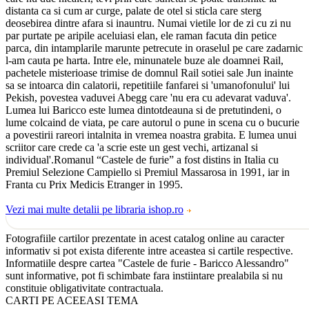
distanta ca si cum ar curge, palate de otel si sticla care sterg
deosebirea dintre afara si inauntru. Numai vietile lor de zi cu zi nu
par purtate pe aripile aceluiasi elan, ele raman facuta din petice
parca, din intamplarile marunte petrecute in oraselul pe care zadarnic
l-am cauta pe harta. Intre ele, minunatele buze ale doamnei Rail,
pachetele misterioase trimise de domnul Rail sotiei sale Jun inainte
sa se intoarca din calatorii, repetitiile fanfarei si 'umanofonului' lui
Pekish, povestea vaduvei Abegg care 'nu era cu adevarat vaduva'.
Lumea lui Baricco este lumea dintotdeauna si de pretutindeni, o
lume colcaind de viata, pe care autorul o pune in scena cu o bucurie
a povestirii rareori intalnita in vremea noastra grabita. E lumea unui
scriitor care crede ca 'a scrie este un gest vechi, artizanal si
individual'.Romanul “Castele de furie” a fost distins in Italia cu
Premiul Selezione Campiello si Premiul Massarosa in 1991, iar in
Franta cu Prix Medicis Etranger in 1995.
Vezi mai multe detalii pe libraria ishop.ro
Fotografiile cartilor prezentate in acest catalog online au caracter
informativ si pot exista diferente intre aceastea si cartile respective.
Informatiile despre cartea "Castele de furie - Baricco Alessandro"
sunt informative, pot fi schimbate fara instiintare prealabila si nu
constituie obligativitate contractuala.
CARTI PE ACEEASI TEMA