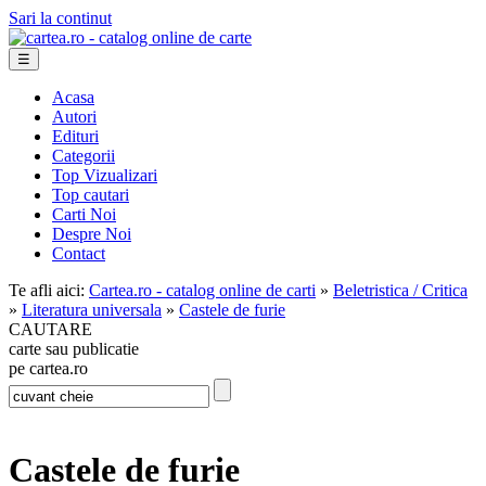
Sari la continut
☰
Acasa
Autori
Edituri
Categorii
Top Vizualizari
Top cautari
Carti Noi
Despre Noi
Contact
Te afli aici:
Cartea.ro - catalog online de carti
»
Beletristica / Critica
»
Literatura universala
»
Castele de furie
CAUTARE
carte sau publicatie
pe cartea.ro
Castele de furie