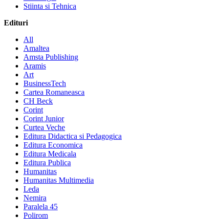
Stiinta si Tehnica
Edituri
All
Amaltea
Amsta Publishing
Aramis
Art
BusinessTech
Cartea Romaneasca
CH Beck
Corint
Corint Junior
Curtea Veche
Editura Didactica si Pedagogica
Editura Economica
Editura Medicala
Editura Publica
Humanitas
Humanitas Multimedia
Leda
Nemira
Paralela 45
Polirom