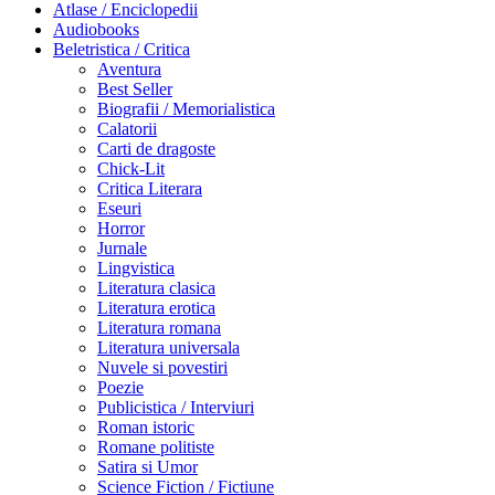
Atlase / Enciclopedii
Audiobooks
Beletristica / Critica
Aventura
Best Seller
Biografii / Memorialistica
Calatorii
Carti de dragoste
Chick-Lit
Critica Literara
Eseuri
Horror
Jurnale
Lingvistica
Literatura clasica
Literatura erotica
Literatura romana
Literatura universala
Nuvele si povestiri
Poezie
Publicistica / Interviuri
Roman istoric
Romane politiste
Satira si Umor
Science Fiction / Fictiune