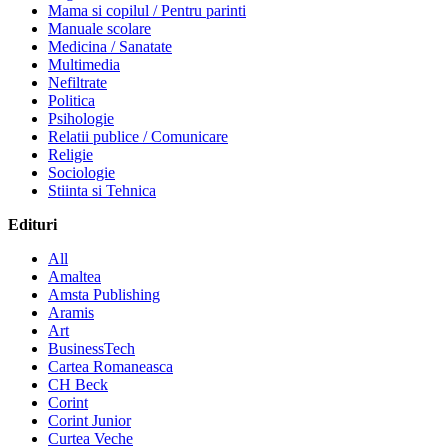
Mama si copilul / Pentru parinti
Manuale scolare
Medicina / Sanatate
Multimedia
Nefiltrate
Politica
Psihologie
Relatii publice / Comunicare
Religie
Sociologie
Stiinta si Tehnica
Edituri
All
Amaltea
Amsta Publishing
Aramis
Art
BusinessTech
Cartea Romaneasca
CH Beck
Corint
Corint Junior
Curtea Veche