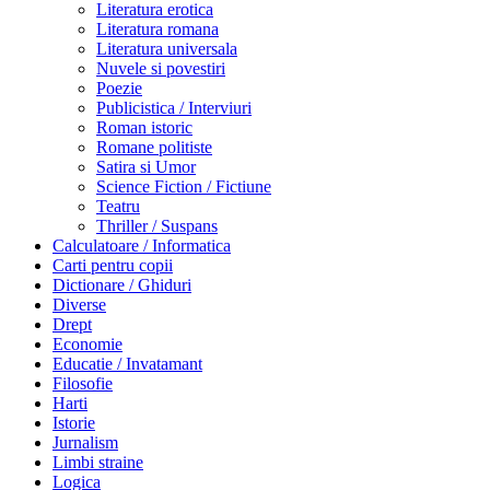
Literatura erotica
Literatura romana
Literatura universala
Nuvele si povestiri
Poezie
Publicistica / Interviuri
Roman istoric
Romane politiste
Satira si Umor
Science Fiction / Fictiune
Teatru
Thriller / Suspans
Calculatoare / Informatica
Carti pentru copii
Dictionare / Ghiduri
Diverse
Drept
Economie
Educatie / Invatamant
Filosofie
Harti
Istorie
Jurnalism
Limbi straine
Logica