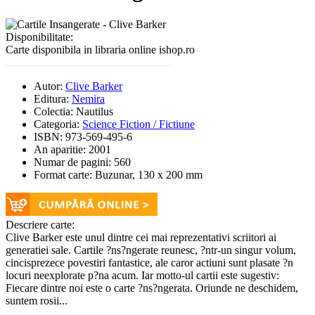
Disponibilitate:
Carte disponibila in libraria online ishop.ro
Autor:
Clive Barker
Editura:
Nemira
Colectia:
Nautilus
Categoria:
Science Fiction / Fictiune
ISBN:
973-569-495-6
An aparitie:
2001
Numar de pagini:
560
Format carte:
Buzunar, 130 x 200 mm
Descriere carte:
Clive Barker este unul dintre cei mai reprezentativi scriitori ai
generatiei sale. Cartile ?ns?ngerate reunesc, ?ntr-un singur volum,
cincisprezece povestiri fantastice, ale caror actiuni sunt plasate ?n
locuri neexplorate p?na acum. Iar motto-ul cartii este sugestiv:
Fiecare dintre noi este o carte ?ns?ngerata. Oriunde ne deschidem,
suntem rosii...