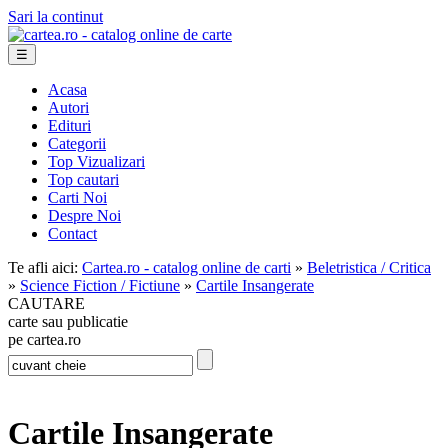
Sari la continut
☰
Acasa
Autori
Edituri
Categorii
Top Vizualizari
Top cautari
Carti Noi
Despre Noi
Contact
Te afli aici:
Cartea.ro - catalog online de carti
»
Beletristica / Critica
»
Science Fiction / Fictiune
»
Cartile Insangerate
CAUTARE
carte sau publicatie
pe cartea.ro
Cartile Insangerate