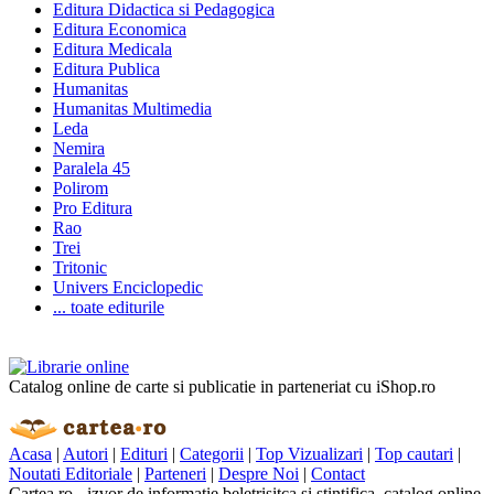
Editura Didactica si Pedagogica
Editura Economica
Editura Medicala
Editura Publica
Humanitas
Humanitas Multimedia
Leda
Nemira
Paralela 45
Polirom
Pro Editura
Rao
Trei
Tritonic
Univers Enciclopedic
... toate editurile
Catalog online de carte si publicatie in parteneriat cu iShop.ro
Acasa
|
Autori
|
Edituri
|
Categorii
|
Top Vizualizari
|
Top cautari
|
Noutati Editoriale
|
Parteneri
|
Despre Noi
|
Contact
Cartea.ro - izvor de informatie beletrisitca si stintifica, catalog online