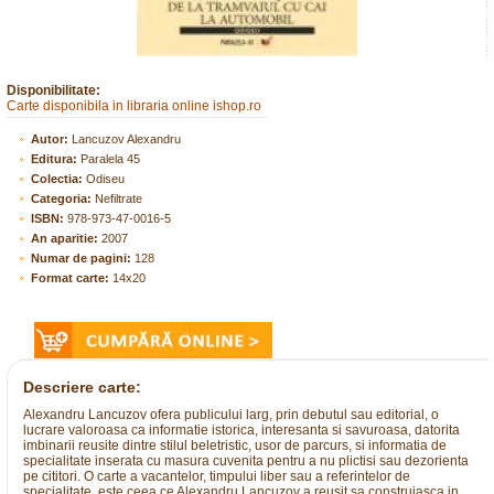
Disponibilitate:
Carte disponibila in libraria online ishop.ro
Autor:
Lancuzov Alexandru
Editura:
Paralela 45
Colectia:
Odiseu
Categoria:
Nefiltrate
ISBN:
978-973-47-0016-5
An aparitie:
2007
Numar de pagini:
128
Format carte:
14x20
Descriere carte:
Alexandru Lancuzov ofera publicului larg, prin debutul sau editorial, o
lucrare valoroasa ca informatie istorica, interesanta si savuroasa, datorita
imbinarii reusite dintre stilul beletristic, usor de parcurs, si informatia de
specialitate inserata cu masura cuvenita pentru a nu plictisi sau dezorienta
pe cititori. O carte a vacantelor, timpului liber sau a referintelor de
specialitate, este ceea ce Alexandru Lancuzov a reusit sa construiasca in