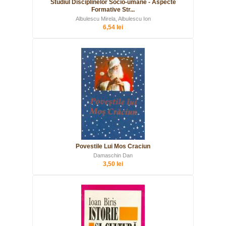
Studiul Disciplinelor Socio-umane - Aspecte
Formative Str...
Albulescu Mirela, Albulescu Ion
6,54 lei
Povestile Lui Mos Craciun
Damaschin Dan
3,50 lei