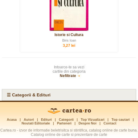
Istorie si Cultura
Biris Ioan
3,27 lei
Intoarce-te sa vezi
cartile din categoria
Nefiltrate
☰ Categorii & Edituri
Acasa
|
Autori
|
Edituri
|
Categorii
|
Top Vizualizari
|
Top cautari
|
Noutati Editoriale
|
Parteneri
|
Despre Noi
|
Contact
Cartea.ro - izvor de informatie beletrisitca si stintifica, catalog online de carte buna.
Catalog online de carte si prezentare de carte