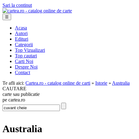
Sari la continut
☰
Acasa
Autori
Edituri
Categorii
Top Vizualizari
Top cautari
Carti Noi
Despre Noi
Contact
Te afli aici:
Cartea.ro - catalog online de carti
»
Istorie
»
Australia
CAUTARE
carte sau publicatie
pe cartea.ro
Australia