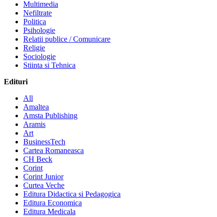
Multimedia
Nefiltrate
Politica
Psihologie
Relatii publice / Comunicare
Religie
Sociologie
Stiinta si Tehnica
Edituri
All
Amaltea
Amsta Publishing
Aramis
Art
BusinessTech
Cartea Romaneasca
CH Beck
Corint
Corint Junior
Curtea Veche
Editura Didactica si Pedagogica
Editura Economica
Editura Medicala