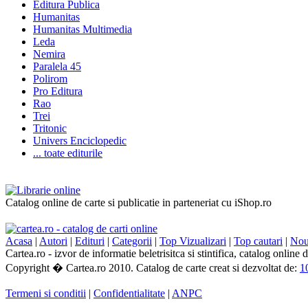
Editura Publica
Humanitas
Humanitas Multimedia
Leda
Nemira
Paralela 45
Polirom
Pro Editura
Rao
Trei
Tritonic
Univers Enciclopedic
... toate editurile
Catalog online de carte si publicatie in parteneriat cu iShop.ro
Acasa
|
Autori
|
Edituri
|
Categorii
|
Top Vizualizari
|
Top cautari
|
Nout
Cartea.ro - izvor de informatie beletrisitca si stintifica, catalog online
Copyright � Cartea.ro 2010. Catalog de carte creat si dezvoltat de:
1
Termeni si conditii
|
Confidentialitate
|
ANPC