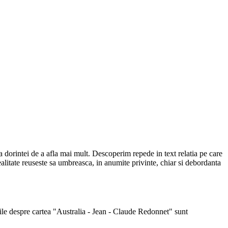
i a dorintei de a afla mai mult. Descoperim repede in text relatia pe care
ealitate reuseste sa umbreasca, in anumite privinte, chiar si debordanta
atiile despre cartea "Australia - Jean - Claude Redonnet" sunt