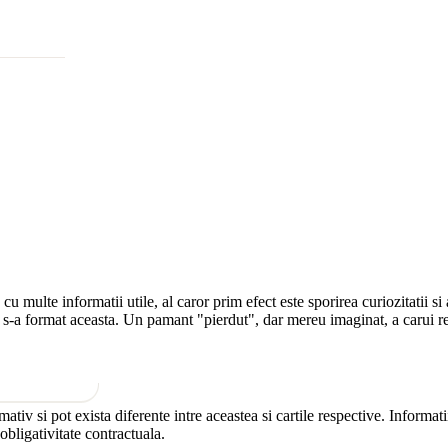
cu multe informatii utile, al caror prim efect este sporirea curiozitatii s
are s-a format aceasta. Un pamant "pierdut", dar mereu imaginat, a carui r
rmativ si pot exista diferente intre aceastea si cartile respective. Inform
 obligativitate contractuala.