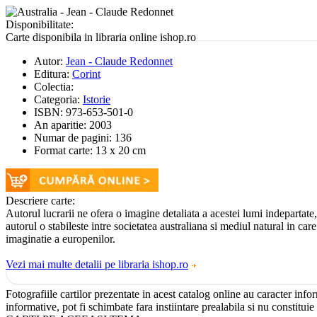
Disponibilitate:
Carte disponibila in libraria online ishop.ro
Autor:
Jean - Claude Redonnet
Editura:
Corint
Colectia:
Categoria:
Istorie
ISBN:
973-653-501-0
An aparitie:
2003
Numar de pagini:
136
Format carte:
13 x 20 cm
Descriere carte:
Autorul lucrarii ne ofera o imagine detaliata a acestei lumi indepartate, 
autorul o stabileste intre societatea australiana si mediul natural in c
imaginatie a europenilor.
Vezi mai multe detalii pe libraria ishop.ro
Fotografiile cartilor prezentate in acest catalog online au caracter info
informative, pot fi schimbate fara instiintare prealabila si nu constituie