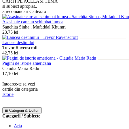
CARTI PE ACEEASI TEMA
si subiect apropiat..
3 recomandari Cartea.ro
Asasinate care au schimbat lumea
Sanchita Sinha , Mufaddal Khumri
23,75 lei
Lancea destinului
Trevor Ravenscroft
42,75 lei
Pagini de istorie americana
Claudia Maria Radu
17,10 lei
Intoarce-te sa vezi
cartile din categoria
Istorie
☰ Categorii & Edituri
Categorii / Subiecte
Arta