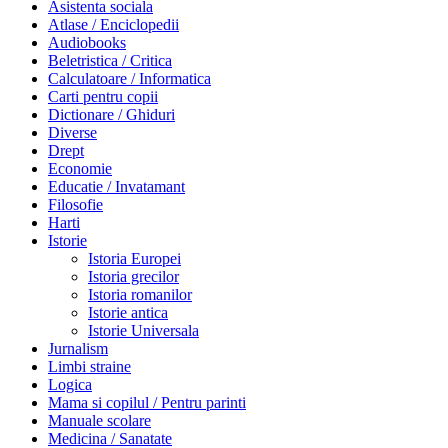
Asistenta sociala
Atlase / Enciclopedii
Audiobooks
Beletristica / Critica
Calculatoare / Informatica
Carti pentru copii
Dictionare / Ghiduri
Diverse
Drept
Economie
Educatie / Invatamant
Filosofie
Harti
Istorie
Istoria Europei
Istoria grecilor
Istoria romanilor
Istorie antica
Istorie Universala
Jurnalism
Limbi straine
Logica
Mama si copilul / Pentru parinti
Manuale scolare
Medicina / Sanatate