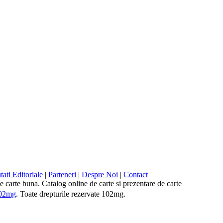
ati Editoriale
|
Parteneri
|
Despre Noi
|
Contact
 de carte buna. Catalog online de carte si prezentare de carte
02mg
. Toate drepturile rezervate 102mg.