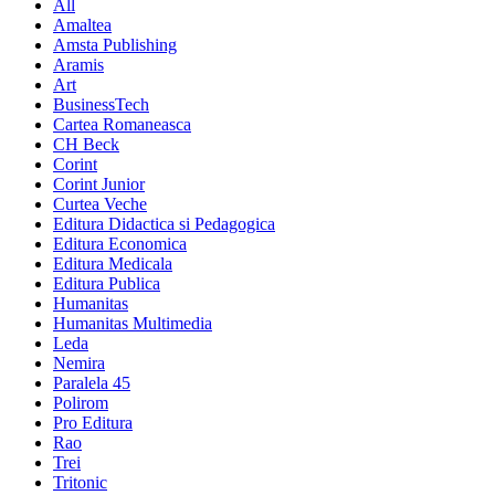
All
Amaltea
Amsta Publishing
Aramis
Art
BusinessTech
Cartea Romaneasca
CH Beck
Corint
Corint Junior
Curtea Veche
Editura Didactica si Pedagogica
Editura Economica
Editura Medicala
Editura Publica
Humanitas
Humanitas Multimedia
Leda
Nemira
Paralela 45
Polirom
Pro Editura
Rao
Trei
Tritonic