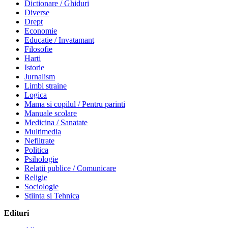
Dictionare / Ghiduri
Diverse
Drept
Economie
Educatie / Invatamant
Filosofie
Harti
Istorie
Jurnalism
Limbi straine
Logica
Mama si copilul / Pentru parinti
Manuale scolare
Medicina / Sanatate
Multimedia
Nefiltrate
Politica
Psihologie
Relatii publice / Comunicare
Religie
Sociologie
Stiinta si Tehnica
Edituri