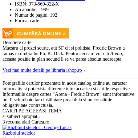
ISBN:
973-569-322-X
An aparitie:
1999
Numar de pagini:
192
Format carte:
Descriere carte:
Maestru al prozei scurte, atit SF cit si politista, Fredric Brown a
ramas in umbra lui Ph. K. Dick. Pentru cei care vor citi
Arena
,
aceasta pozitie in plan secund li se va parea absolut nedreapta.
Vezi mai multe detalii pe libraria ishop.ro
Fotografiile cartilor prezentate in acest catalog online au caracter
informativ si pot exista diferente intre aceastea si cartile respective.
Informatiile despre cartea "Arena - Fredric Brown" sunt informative,
pot fi schimbate fara instiintare prealabila si nu constituie
obligativitate contractuala.
CARTI PE ACEEASI TEMA
si subiect apropiat..
3 recomandari Cartea.ro
Razboiul stelelor