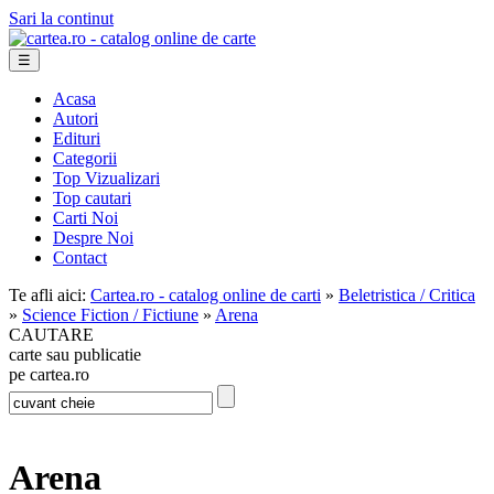
Sari la continut
☰
Acasa
Autori
Edituri
Categorii
Top Vizualizari
Top cautari
Carti Noi
Despre Noi
Contact
Te afli aici:
Cartea.ro - catalog online de carti
»
Beletristica / Critica
»
Science Fiction / Fictiune
»
Arena
CAUTARE
carte sau publicatie
pe cartea.ro
Arena