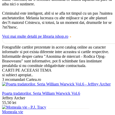
aiba nici o sustinere.
Criminalul este inteligent, abil si se afla tot timpul cu un pas ?naintea
anchetatorilor. Melania lucreaza cu alte mijloace si pe alte planuri
dec?t maiorul Cristescu, si totusi, la un moment dat, drumurile lor se
?nt?lnesc.
Vezi mai multe detalii pe libraria ishop.ro
Fotografiile cartilor prezentate in acest catalog online au caracter
informativ si pot exista diferente intre aceastea si cartile respective.
Informatiile despre cartea "Anonima de miercuri - Rodica Ojog-
Brasoveanu" sunt informative, pot fi schimbate fara instiintare
prealabila si nu constituie obligativitate contractuala.
CARTI PE ACEEASI TEMA
si subiect apropiat..
3 recomandari Cartea.ro
Poarta tradatorilor. Seria William Warwick Vol.6
Jeffrey Archer
55,50 lei
Momeala vie