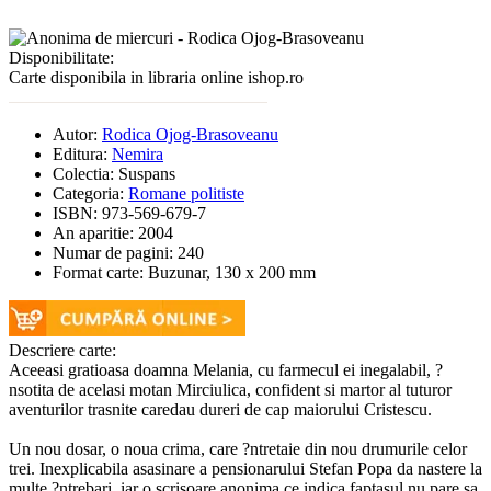
Disponibilitate:
Carte disponibila in libraria online ishop.ro
Autor:
Rodica Ojog-Brasoveanu
Editura:
Nemira
Colectia:
Suspans
Categoria:
Romane politiste
ISBN:
973-569-679-7
An aparitie:
2004
Numar de pagini:
240
Format carte:
Buzunar, 130 x 200 mm
Descriere carte:
Aceeasi gratioasa doamna Melania, cu farmecul ei inegalabil, ?
nsotita de acelasi motan Mirciulica, confident si martor al tuturor
aventurilor trasnite caredau dureri de cap maiorului Cristescu.
Un nou dosar, o noua crima, care ?ntretaie din nou drumurile celor
trei. Inexplicabila asasinare a pensionarului Stefan Popa da nastere la
multe ?ntrebari, iar o scrisoare anonima ce indica faptasul nu pare sa