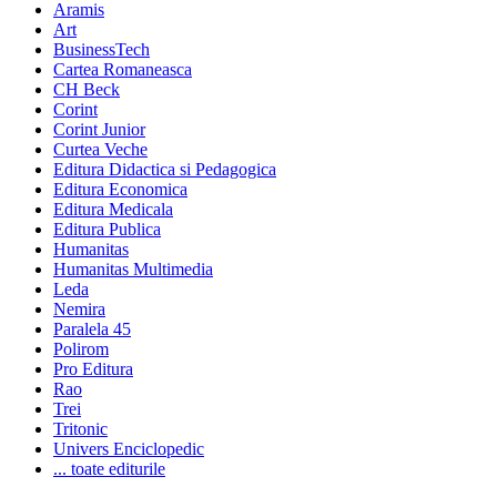
Aramis
Art
BusinessTech
Cartea Romaneasca
CH Beck
Corint
Corint Junior
Curtea Veche
Editura Didactica si Pedagogica
Editura Economica
Editura Medicala
Editura Publica
Humanitas
Humanitas Multimedia
Leda
Nemira
Paralela 45
Polirom
Pro Editura
Rao
Trei
Tritonic
Univers Enciclopedic
... toate editurile