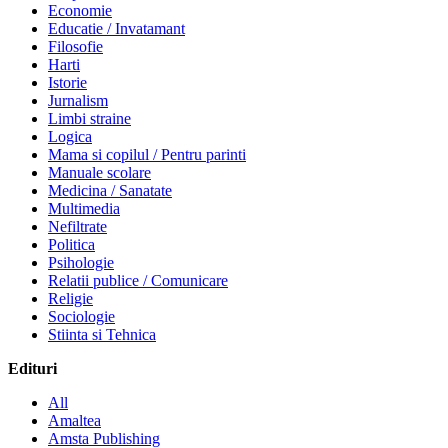
Economie
Educatie / Invatamant
Filosofie
Harti
Istorie
Jurnalism
Limbi straine
Logica
Mama si copilul / Pentru parinti
Manuale scolare
Medicina / Sanatate
Multimedia
Nefiltrate
Politica
Psihologie
Relatii publice / Comunicare
Religie
Sociologie
Stiinta si Tehnica
Edituri
All
Amaltea
Amsta Publishing