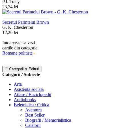
P.J. Tracy
23,74 lei
Secretul Parintelui Brown
G. K. Chesterton
12,26 lei
Intoarce-te sa vezi
cartile din categoria
Romane politiste
☰ Categorii & Edituri
Categorii / Subiecte
Arta
Asistenta sociala
Atlase / Enciclopedii
Audiobooks
Beletristica / Critica
Aventura
Best Seller
Biografii / Memorialistica
Calatorii