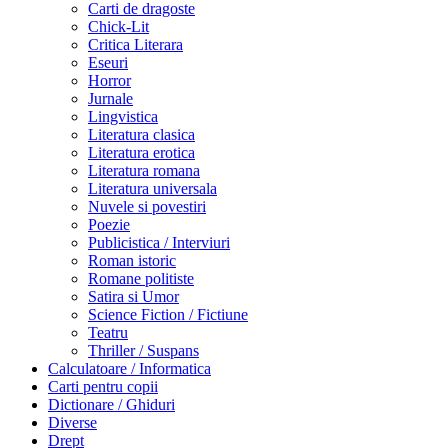
Carti de dragoste
Chick-Lit
Critica Literara
Eseuri
Horror
Jurnale
Lingvistica
Literatura clasica
Literatura erotica
Literatura romana
Literatura universala
Nuvele si povestiri
Poezie
Publicistica / Interviuri
Roman istoric
Romane politiste
Satira si Umor
Science Fiction / Fictiune
Teatru
Thriller / Suspans
Calculatoare / Informatica
Carti pentru copii
Dictionare / Ghiduri
Diverse
Drept