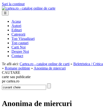
Sari la continut
☰
Acasa
Autori
Edituri
Categorii
Top Vizualizari
Top cautari
Carti Noi
Despre Noi
Contact
Te afli aici:
Cartea.ro - catalog online de carti
»
Beletristica / Critica
»
Romane politiste
»
Anonima de miercuri
CAUTARE
carte sau publicatie
pe cartea.ro
Anonima de miercuri