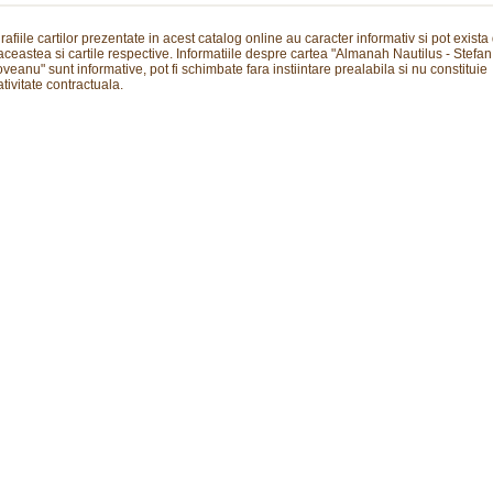
rafiile cartilor prezentate in acest catalog online au caracter informativ si pot exista
 aceastea si cartile respective. Informatiile despre cartea "Almanah Nautilus - Stefan
veanu" sunt informative, pot fi schimbate fara instiintare prealabila si nu constituie
tivitate contractuala.