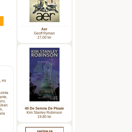
Aer
Geoff Ryman
27,00 lei
, ea
ezinta
ante,
scu,
 Jean
40 De Semne De Ploaie
n,
Kim Stanley Robinson
ria
19,80 lei