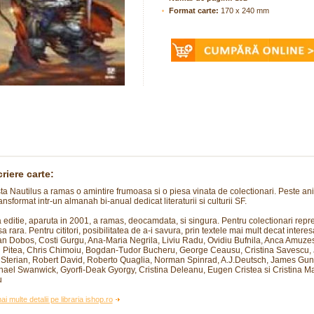
Format carte:
170 x 240 mm
riere carte:
ta Nautilus a ramas o amintire frumoasa si o piesa vinata de colectionari. Peste ani
ansformat intr-un almanah bi-anual dedicat literaturii si culturii SF.
 editie, aparuta in 2001, a ramas, deocamdata, si singura. Pentru colectionari repr
a rara. Pentru cititori, posibilitatea de a-i savura, prin textele mai mult decat interes
n Dobos, Costi Gurgu, Ana-Maria Negrila, Liviu Radu, Ovidiu Bufnila, Anca Amuze
n Pitea, Chris Chimoiu, Bogdan-Tudor Bucheru, George Ceausu, Cristina Savescu,
 Sterian, Robert David, Roberto Quaglia, Norman Spinrad, A.J.Deutsch, James Gun
ael Swanwick, Gyorfi-Deak Gyorgy, Cristina Deleanu, Eugen Cristea si Cristina Ma
u
ai multe detalii pe libraria ishop.ro