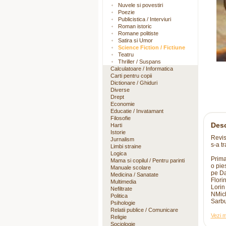
Nuvele si povestiri
Poezie
Publicistica / Interviuri
Roman istoric
Romane politiste
Satira si Umor
Science Fiction / Fictiune
Teatru
Thriller / Suspans
Calculatoare / Informatica
Carti pentru copii
Dictionare / Ghiduri
Diverse
Drept
Economie
Educatie / Invatamant
Filosofie
Desc
Harti
Istorie
Revis
Jurnalism
s-a tr
Limbi straine
Logica
Prima
Mama si copilul / Pentru parinti
o pies
Manuale scolare
pe Da
Medicina / Sanatate
Flori
Multimedia
Lorin
Nefiltrate
NMich
Politica
Sarb
Psihologie
Relatii publice / Comunicare
Vezi m
Religie
Sociologie