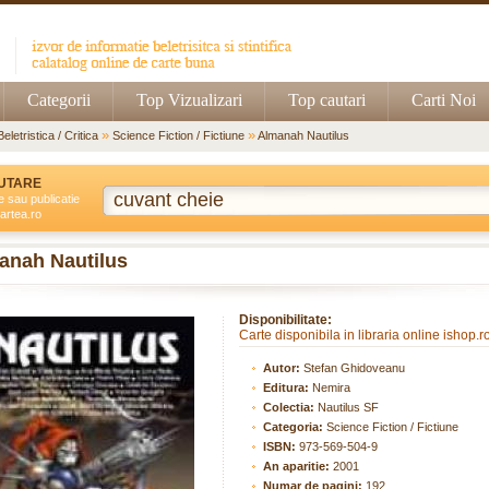
Categorii
Top Vizualizari
Top cautari
Carti Noi
»
»
Beletristica / Critica
Science Fiction / Fictiune
Almanah Nautilus
UTARE
e sau publicatie
artea.ro
anah Nautilus
Disponibilitate:
Carte disponibila in libraria online ishop.r
Autor:
Stefan Ghidoveanu
Editura:
Nemira
Colectia:
Nautilus SF
Categoria:
Science Fiction / Fictiune
ISBN:
973-569-504-9
An aparitie:
2001
Numar de pagini:
192