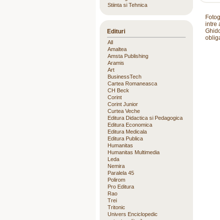
Stiinta si Tehnica
Fotog
intre
Ghido
Edituri
obliga
All
Amaltea
Amsta Publishing
Aramis
Art
BusinessTech
Cartea Romaneasca
CH Beck
Corint
Corint Junior
Curtea Veche
Editura Didactica si Pedagogica
Editura Economica
Editura Medicala
Editura Publica
Humanitas
Humanitas Multimedia
Leda
Nemira
Paralela 45
Polirom
Pro Editura
Rao
Trei
Tritonic
Univers Enciclopedic