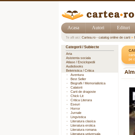
Acasa
Autori
Edituri
»
Te afli aici:
Cartea.ro - catalog online de carti
Categorii / Subiecte
CA
Arta
cart
Asistenta sociala
pe c
Atlase / Enciclopedii
Audiobooks
Beletristica / Critica
Alm
Aventura
Best Seller
Biografii / Memorialistica
Calatorii
Carti de dragoste
Chick-Lit
Critica Literara
Eseuri
Horror
Jurnale
Lingvistica
Literatura clasica
Literatura erotica
Literatura romana
Literatura universala