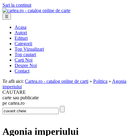
Sari la continut
☰
Acasa
Autori
Edituri
Categorii
Top Vizualizari
Top cautari
Carti Noi
Despre Noi
Contact
Te afli aici:
Cartea.ro - catalog online de carti
»
Politica
»
Agonia
imperiului
CAUTARE
carte sau publicatie
pe cartea.ro
Agonia imperiului