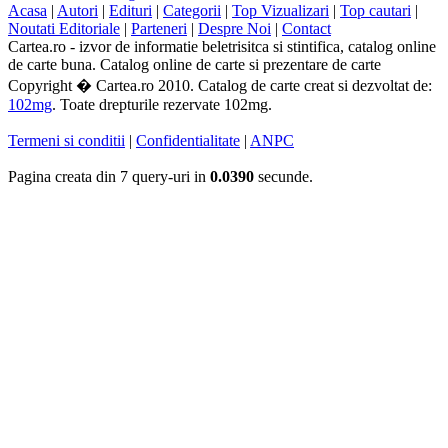
Acasa
|
Autori
|
Edituri
|
Categorii
|
Top Vizualizari
|
Top cautari
|
Noutati Editoriale
|
Parteneri
|
Despre Noi
|
Contact
Cartea.ro - izvor de informatie beletrisitca si stintifica, catalog online
de carte buna. Catalog online de carte si prezentare de carte
Copyright � Cartea.ro 2010. Catalog de carte creat si dezvoltat de:
102mg
. Toate drepturile rezervate 102mg.
Termeni si conditii
|
Confidentialitate
|
ANPC
Pagina creata din 7 query-uri in
0.0390
secunde.