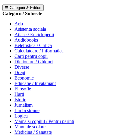
☰ Categorii & Edituri
Categorii / Subiecte
Arta
Asistenta sociala
Atlase / Enciclopedii
Audiobooks
Beletristica / Critica
Calculatoare / Informatica
Carti pentru copii
Dictionare / Ghiduri
Diverse
Drept
Economie
Educatie / Invatamant
Filosofie
Harti
Istorie
Jurnalism
Limbi straine
Logica
Mama si copilul / Pentru parinti
Manuale scolare
Medicina / Sanatate