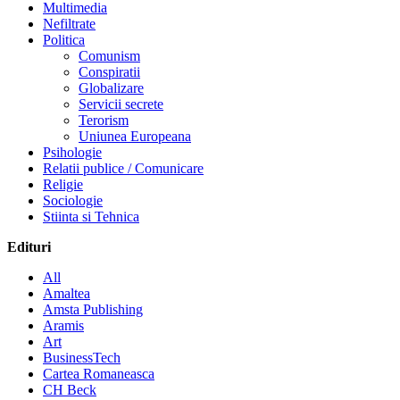
Multimedia
Nefiltrate
Politica
Comunism
Conspiratii
Globalizare
Servicii secrete
Terorism
Uniunea Europeana
Psihologie
Relatii publice / Comunicare
Religie
Sociologie
Stiinta si Tehnica
Edituri
All
Amaltea
Amsta Publishing
Aramis
Art
BusinessTech
Cartea Romaneasca
CH Beck