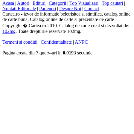
Acasa
|
Autori
|
Edituri
|
Categorii
|
Top Vizualizari
|
Top cautari
|
Noutati Editoriale
|
Parteneri
|
Despre Noi
|
Contact
Cartea.ro - izvor de informatie beletrisitca si stintifica, catalog online
de carte buna. Catalog online de carte si prezentare de carte
Copyright � Cartea.ro 2010. Catalog de carte creat si dezvoltat de:
102mg
. Toate drepturile rezervate 102mg.
Termeni si conditii
|
Confidentialitate
|
ANPC
Pagina creata din 7 query-uri in
0.0193
secunde.