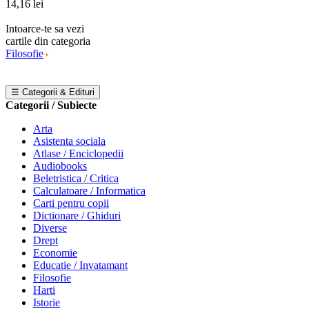
14,16 lei
Intoarce-te sa vezi
cartile din categoria
Filosofie
☰ Categorii & Edituri
Categorii / Subiecte
Arta
Asistenta sociala
Atlase / Enciclopedii
Audiobooks
Beletristica / Critica
Calculatoare / Informatica
Carti pentru copii
Dictionare / Ghiduri
Diverse
Drept
Economie
Educatie / Invatamant
Filosofie
Harti
Istorie