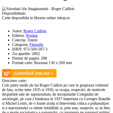
Disponibilitate:
Carte disponibila in libraria online ishop.ro
Autor:
Roger Caillois
Editura:
Nemira
Colectia:
Totem
Categoria:
Filosofie
ISBN:
973-569-507-3
An aparitie:
2002
Numar de pagini:
288
Format carte:
Buzunar 130 x 200 mm
Descriere carte:
Cele patru studii ale lui Roger Caillois pe care le grupeaza volumul
de fata, scrise intre 1935 si 1950, se ocupa, respectiv, de motivele
despartirii sale de suprarealism, de inceputurile Colegiului de
sociologie, pe care-l fondeaza in 1937 impreuna cu Georges Bataille
si Michel Leiris, de o foarte acida si binevenita critica a psihanalizei
si a marxismului ca stiinte infailibile si, prin asta, suspecte, si, in fine,
de o teorie sociologica a romanului, cu insistenta pe romanul politist