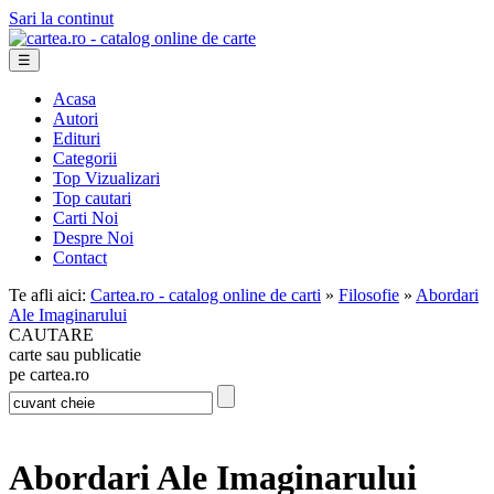
Sari la continut
☰
Acasa
Autori
Edituri
Categorii
Top Vizualizari
Top cautari
Carti Noi
Despre Noi
Contact
Te afli aici:
Cartea.ro - catalog online de carti
»
Filosofie
»
Abordari
Ale Imaginarului
CAUTARE
carte sau publicatie
pe cartea.ro
Abordari Ale Imaginarului