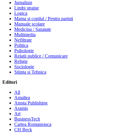
Jurnalism
Limbi straine
Logica
Mama si copilul / Pentru parinti
Manuale scolare
Medicina / Sanatate
Multimedia
Nefiltrate
Politica
Psihologie
Relatii publice / Comunicare
Religie
Sociologie
Stiinta si Tehnica
Edituri
All
Amaltea
Amsta Publishing
Aramis
Art
BusinessTech
Cartea Romaneasca
CH Beck