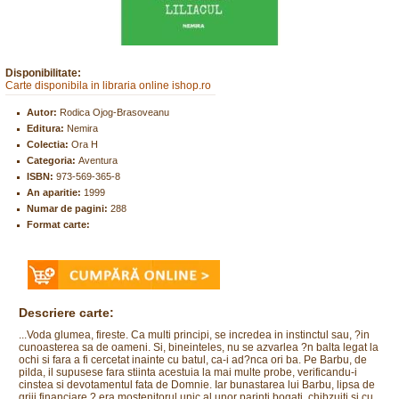
Disponibilitate:
Carte disponibila in libraria online ishop.ro
Autor:
Rodica Ojog-Brasoveanu
Editura:
Nemira
Colectia:
Ora H
Categoria:
Aventura
ISBN:
973-569-365-8
An aparitie:
1999
Numar de pagini:
288
Format carte:
Descriere carte:
...Voda glumea, fireste. Ca multi principi, se incredea in instinctul sau, ?in
cunoasterea sa de oameni. Si, bineinteles, nu se azvarlea ?n balta legat la
ochi si fara a fi cercetat inainte cu batul, ca-i ad?nca ori ba. Pe Barbu, de
pilda, il supusese fara stiinta acestuia la mai multe probe, verificandu-i
cinstea si devotamentul fata de Domnie. Iar bunastarea lui Barbu, lipsa de
griji financiare ? era mostenitorul unic al unor parinti bogati, chibzuiti si cu