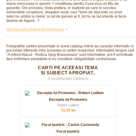
mana norocoasa in sporire ? constituiau pentru Cuza inca un titlu de
garantie. Din principiu, Voda prefera, in slujbele pe care le socotea
vulnerabile coruptiunii, dregatori avuti, caci ?bine de stiut este ca ursul
satul nu umbla la miere; si cat de gaman ar fi, tot nu se lacomeste la fiece
farama de fagure...?
Vezi mai multe detalii pe libraria ishop.ro
Fotografiile cartilor prezentate in acest catalog online au caracter informativ si
pot exista diferente intre aceastea si cartile respective. Informatiile despre cart
"A inflorit liliacul - Rodica Ojog-Brasoveanu" sunt informative, pot fi schimbate
fara instiintare prealabila si nu constituie obligativitate contractuala.
CARTI PE ACEEASI TEMA
SI SUBIECT APROPIAT..
3 recomandari Cartea.ro
Deceptia lui Prometeu
Robert Ludlum
31,35 lei
Focul launtric