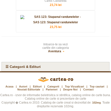
Carlos Castaneda
23,74 lei
SAS 123: Stapanul randunelelor
23,75 lei
Intoarce-te sa vezi
cartile din categoria
Aventura
☰ Categorii & Edituri
Acasa
|
Autori
|
Edituri
|
Categorii
|
Top Vizualizari
|
Top cautari
|
Noutati Editoriale
|
Parteneri
|
Despre Noi
|
Contact
Cartea.ro - izvor de informatie beletrisitca si stintifica, catalog online de carte buna.
Catalog online de carte si prezentare de carte
Copyright � Cartea.ro 2010. Catalog de carte creat si dezvoltat de:
. Toate
102mg
drepturile rezervate 102mg.