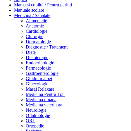
Mama si copilul / Pentru parinti
Manuale scolare
Medicina / Sanatate
Alimentatie
Anatomie
Cardiologie
Chirurgie
Dermatologie
Diagnostic / Tratament
Diete
Dietoterapie
Endocrinologie
Farmacologie
Gastroenterologie
Ghidul mamei
Ginecologie
Masaj Relaxare
Medicina Pentru Toti
Medicina umana
Medicina veterinara
Neurologie
Oftalmologie
ORL
Ortopedie