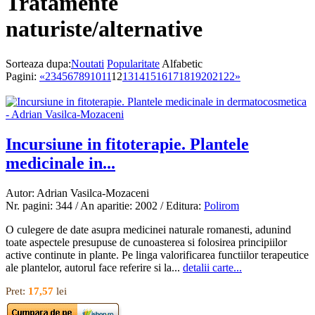
Tratamente
naturiste/alternative
Sorteaza dupa:
Noutati
Popularitate
Alfabetic
Pagini:
«
2
3
4
5
6
7
8
9
10
11
12
13
14
15
16
17
18
19
20
21
22
»
Incursiune in fitoterapie. Plantele
medicinale in...
Autor: Adrian Vasilca-Mozaceni
Nr. pagini: 344 / An aparitie: 2002 / Editura:
Polirom
O culegere de date asupra medicinei naturale romanesti, adunind
toate aspectele presupuse de cunoasterea si folosirea principiilor
active continute in plante. Pe linga valorificarea functiilor terapeutice
ale plantelor, autorul face referire si la...
detalii carte...
Pret:
17,57
lei