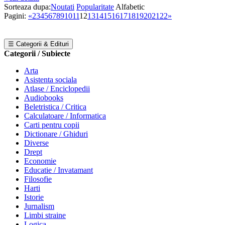
Sorteaza dupa:
Noutati
Popularitate
Alfabetic
Pagini:
«
2
3
4
5
6
7
8
9
10
11
12
13
14
15
16
17
18
19
20
21
22
»
☰ Categorii & Edituri
Categorii / Subiecte
Arta
Asistenta sociala
Atlase / Enciclopedii
Audiobooks
Beletristica / Critica
Calculatoare / Informatica
Carti pentru copii
Dictionare / Ghiduri
Diverse
Drept
Economie
Educatie / Invatamant
Filosofie
Harti
Istorie
Jurnalism
Limbi straine
Logica