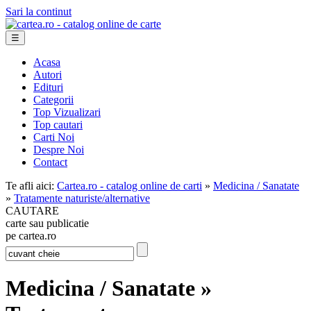
Sari la continut
☰
Acasa
Autori
Edituri
Categorii
Top Vizualizari
Top cautari
Carti Noi
Despre Noi
Contact
Te afli aici:
Cartea.ro - catalog online de carti
»
Medicina / Sanatate
»
Tratamente naturiste/alternative
CAUTARE
carte sau publicatie
pe cartea.ro
Medicina / Sanatate »