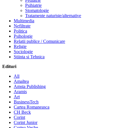
Pediatrie
Psihiatrie
Stomatologie
Tratamente naturiste/alternative
Multimedia
Nefiltrate
Politica
Psihologie
Relatii publice / Comunicare
Religie
Sociologie
Stiinta si Tehnica
Edituri
All
Amaltea
Amsta Publishing
Aramis
Art
BusinessTech
Cartea Romaneasca
CH Beck
Corint
Corint Junior
Curtea Veche