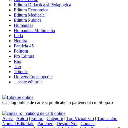
Editura Didactica si Pedagogica
Editura Economica
Editura Medicala
Editura Publica
Humanitas
Humanitas Multimedia
Leda
Nemira
Paralela 45
Polirom
Pro Editura
Rao
Trei
Tritonic
Univers Enciclopedic
... toate editurile
Catalog online de carte si publicatie in parteneriat cu iShop.ro
Acasa
|
Autori
|
Edituri
|
Categorii
|
Top Vizualizari
|
Top cautari
|
Noutati Editoriale
|
Parteneri
|
Despre Noi
|
Contact