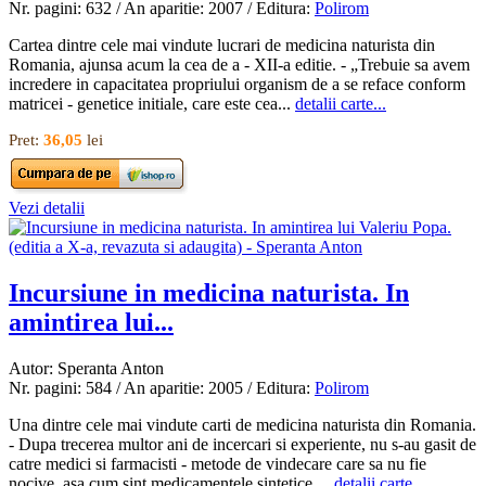
Nr. pagini: 632 / An aparitie: 2007 / Editura:
Polirom
Cartea dintre cele mai vindute lucrari de medicina naturista din
Romania, ajunsa acum la cea de a - XII-a editie. - „Trebuie sa avem
incredere in capacitatea propriului organism de a se reface conform
matricei - genetice initiale, care este cea...
detalii carte...
Pret:
36,05
lei
Vezi detalii
Incursiune in medicina naturista. In
amintirea lui...
Autor: Speranta Anton
Nr. pagini: 584 / An aparitie: 2005 / Editura:
Polirom
Una dintre cele mai vindute carti de medicina naturista din Romania.
- Dupa trecerea multor ani de incercari si experiente, nu s-au gasit de
catre medici si farmacisti - metode de vindecare care sa nu fie
nocive, asa cum sint medicamentele sintetice,...
detalii carte...