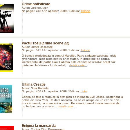
Crime sofisticate
Autor: George Arion
Nr. pagini: 418 / An aparitie: 2009 / Editura:
Tritonic
Pactul rosu (crime scene 22)
Autor: Olivier Descosse
Nr. pagini: 512 / An aparitie: 2009 / Editura:
Tritonic
O bomba explodeaza in centrul Marsiliei. Patru cadavre calcinate, nicio
revendicare, nicio pista pentru anchetatori. In disperare de cauza,
locotenentul de politie Paul Cabrera este chemat sa rezolve acest caz
misterios. Infatisarea lui de rebel,...
detalii carte...
Ultima Creatie
Autor: Nora Roberts
Nr. pagini: 468 / An aparitie: 2009 / Editura:
Lider
Cartea de fata o readuce in prim-plan pe indragita Eve Dallas, locotenent la
politia din New York. De data aceasta, ea se va ocupa de un caz ce o va
duce in trecut, cu noua ani in urma...Pe atunci, orasul fusese terorizat de
un barbat care a omorat...
detalii carte...
Enigma la mansarda
Autor: Rodica Ojog Brasoveanu