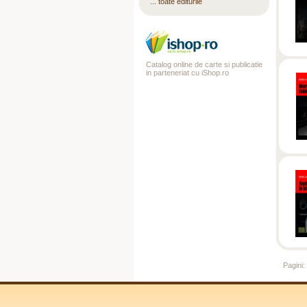
... toate editurile
Catalog online de carte si publicatie
in parteneriat cu iShop.ro
Pagini: