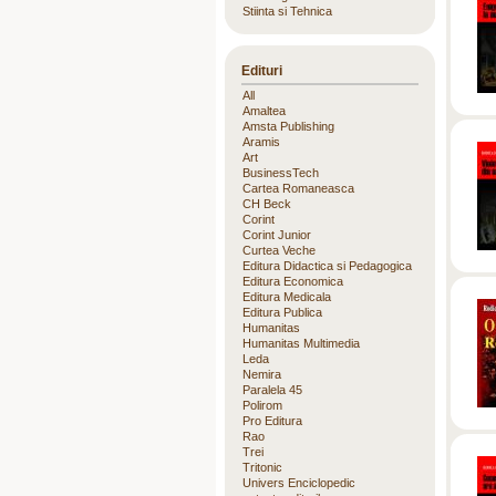
Stiinta si Tehnica
Edituri
All
Amaltea
Amsta Publishing
Aramis
Art
BusinessTech
Cartea Romaneasca
CH Beck
Corint
Corint Junior
Curtea Veche
Editura Didactica si Pedagogica
Editura Economica
Editura Medicala
Editura Publica
Humanitas
Humanitas Multimedia
Leda
Nemira
Paralela 45
Polirom
Pro Editura
Rao
Trei
Tritonic
Univers Enciclopedic