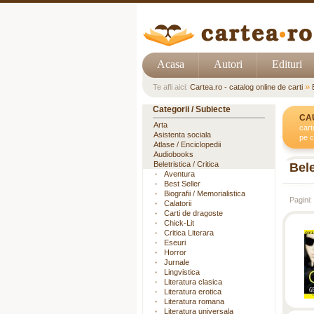
Acasa
Autori
Edituri
»
Te afli aici:
Cartea.ro - catalog online de carti
Categorii / Subiecte
CA
Arta
cart
Asistenta sociala
pe c
Atlase / Enciclopedii
Audiobooks
Beletristica / Critica
Bele
Aventura
Best Seller
Biografii / Memorialistica
Pagini:
Calatorii
Carti de dragoste
Chick-Lit
Critica Literara
Eseuri
Horror
Jurnale
Lingvistica
Literatura clasica
Literatura erotica
Literatura romana
Literatura universala