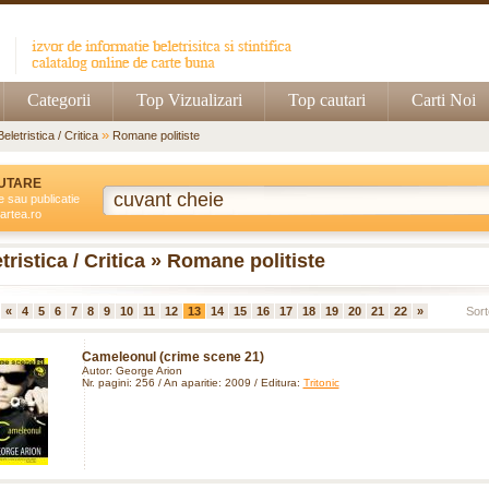
Categorii
Top Vizualizari
Top cautari
Carti Noi
»
Beletristica / Critica
Romane politiste
UTARE
e sau publicatie
artea.ro
tristica / Critica » Romane politiste
«
4
5
6
7
8
9
10
11
12
13
14
15
16
17
18
19
20
21
22
»
Sort
Cameleonul (crime scene 21)
Autor: George Arion
Nr. pagini: 256 / An aparitie: 2009 / Editura:
Tritonic