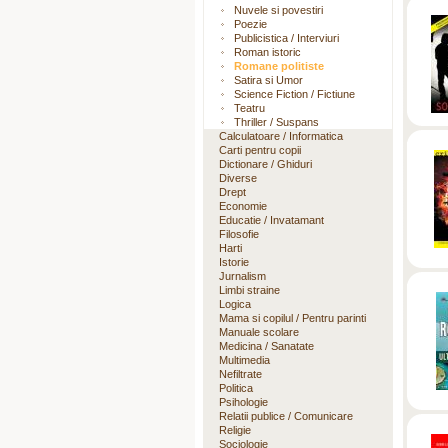
Nuvele si povestiri
Poezie
Publicistica / Interviuri
Roman istoric
Romane politiste
Satira si Umor
Science Fiction / Fictiune
Teatru
Thriller / Suspans
Calculatoare / Informatica
Carti pentru copii
Dictionare / Ghiduri
Diverse
Drept
Economie
Educatie / Invatamant
Filosofie
Harti
Istorie
Jurnalism
Limbi straine
Logica
Mama si copilul / Pentru parinti
Manuale scolare
Medicina / Sanatate
Multimedia
Nefiltrate
Politica
Psihologie
Relatii publice / Comunicare
Religie
Sociologie