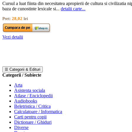
Cursul a luat fiinta din necesitatea apropierii de cultura si civilizatia
baza de cunostinte lexicale si...
detalii carte...
Pret:
28,02
lei
Vezi detalii
☰ Categorii & Edituri
Categorii / Subiecte
Arta
Asistenta sociala
Atlase / Enciclopedii
Audiobooks
Beletristica / Critica
Calculatoare / Informatica
Carti pentru copii
Dictionare / Ghiduri
Diverse