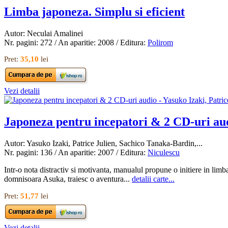
Limba japoneza. Simplu si eficient
Autor: Neculai Amalinei
Nr. pagini: 272 / An aparitie: 2008 / Editura:
Polirom
Pret:
35,10
lei
Vezi detalii
Japoneza pentru incepatori & 2 CD-uri au
Autor: Yasuko Izaki, Patrice Julien, Sachico Tanaka-Bardin,...
Nr. pagini: 136 / An aparitie: 2007 / Editura:
Niculescu
Intr-o nota distractiv si motivanta, manualul propune o initiere in lim
domnisoara Asuka, traiesc o aventura...
detalii carte...
Pret:
51,77
lei
Vezi detalii