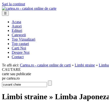
Sari la continut
☰
Acasa
Autori
Edituri
Categorii
Top Vizualizari
Top cautari
Carti Noi
Despre Noi
Contact
Te afli aici:
Cartea.ro - catalog online de carti
»
Limbi straine
»
Limba
CAUTARE
carte sau publicatie
pe cartea.ro
Limbi straine » Limba Japonez