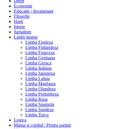
Drept
Economie
Educatie / Invatamant
Filosofie
Harti
Istorie
Jurnalism
Limbi straine
Limba Engleza
Limba Finlandeza
Limba Franceza
Limba Germana
Limba Greaca
Limba Italiana
Limba Japoneza
Limba Latina
Limba Maghiara
Limba Olandeza
Limba Portugheza
Limba Rusa
Limba Spaniola
Limba Suedeza
Limba Turca
Logica
Mama si copilul / Pentru parinti