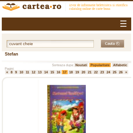
☰
Stefan
Sorteaza dupa:
Noutati
Popularitate
Alfabetic
Pagini:
«
8
9
10
11
12
13
14
15
16
17
18
19
20
21
22
23
24
25
26
»