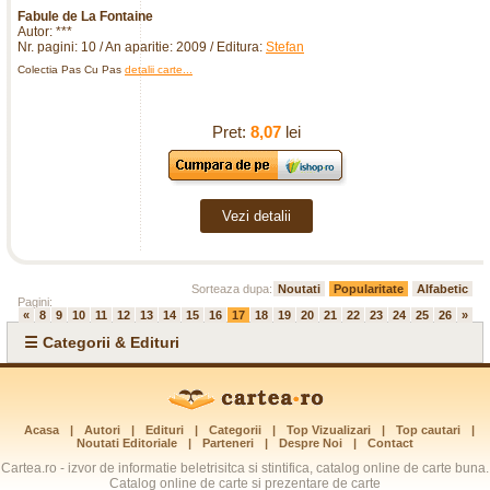
Fabule de La Fontaine
Autor: ***
Nr. pagini: 10 / An aparitie: 2009 / Editura:
Stefan
Colectia Pas Cu Pas
detalii carte...
Pret:
8,07
lei
Vezi detalii
Sorteaza dupa:
Noutati
Popularitate
Alfabetic
Pagini:
«
8
9
10
11
12
13
14
15
16
17
18
19
20
21
22
23
24
25
26
»
☰ Categorii & Edituri
Acasa
|
Autori
|
Edituri
|
Categorii
|
Top Vizualizari
|
Top cautari
|
Noutati Editoriale
|
Parteneri
|
Despre Noi
|
Contact
Cartea.ro - izvor de informatie beletrisitca si stintifica, catalog online de carte buna.
Catalog online de carte si prezentare de carte