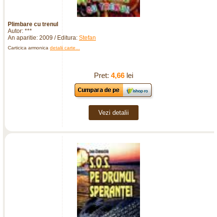
Plimbare cu trenul
Autor: ***
An aparitie: 2009 / Editura:
Stefan
Carticica armonica
detalii carte...
Pret:
4,66
lei
Vezi detalii