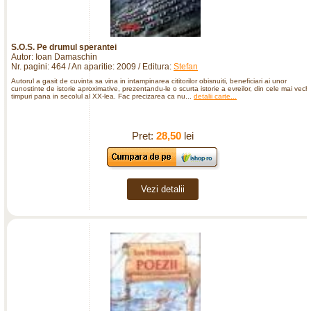
S.O.S. Pe drumul sperantei
Autor: Ioan Damaschin
Nr. pagini: 464 / An aparitie: 2009 / Editura:
Stefan
Autorul a gasit de cuvinta sa vina in intampinarea cititorilor obisnuiti, beneficiari ai unor
cunostinte de istorie aproximative, prezentandu-le o scurta istorie a evreilor, din cele mai vechi
timpuri pana in secolul al XX-lea. Fac precizarea ca nu...
detalii carte...
Pret:
28,50
lei
Vezi detalii