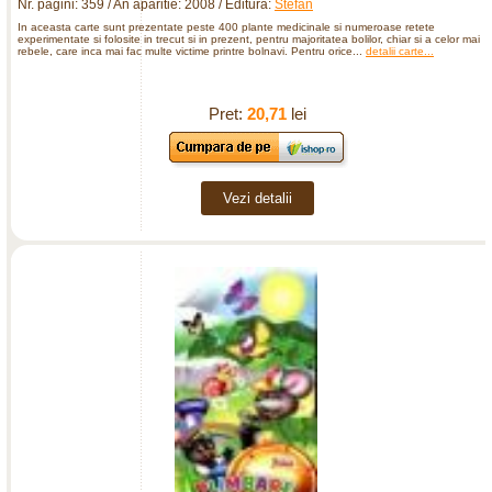
Nr. pagini: 359 / An aparitie: 2008 / Editura:
Stefan
In aceasta carte sunt prezentate peste 400 plante medicinale si numeroase retete
experimentate si folosite in trecut si in prezent, pentru majoritatea bolilor, chiar si a celor mai
rebele, care inca mai fac multe victime printre bolnavi. Pentru orice...
detalii carte...
Pret:
20,71
lei
Vezi detalii