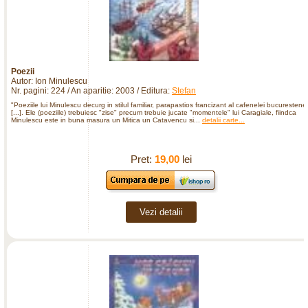
Poezii
Autor: Ion Minulescu
Nr. pagini: 224 / An aparitie: 2003 / Editura:
Stefan
"Poeziile lui Minulescu decurg in stilul familiar, parapastios francizant al cafenelei bucurestene
[...]. Ele (poeziile) trebuiesc "zise" precum trebuie jucate "momentele" lui Caragiale, fiindca
Minulescu este in buna masura un Mitica un Catavencu si...
detalii carte...
Pret:
19,00
lei
Vezi detalii