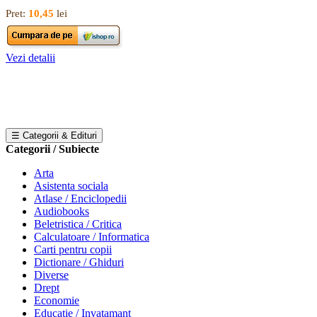
Pret:
10,45
lei
Vezi detalii
☰ Categorii & Edituri
Categorii / Subiecte
Arta
Asistenta sociala
Atlase / Enciclopedii
Audiobooks
Beletristica / Critica
Calculatoare / Informatica
Carti pentru copii
Dictionare / Ghiduri
Diverse
Drept
Economie
Educatie / Invatamant