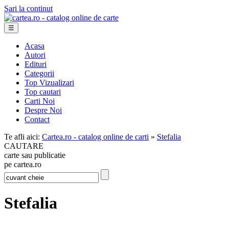
Sari la continut
☰
Acasa
Autori
Edituri
Categorii
Top Vizualizari
Top cautari
Carti Noi
Despre Noi
Contact
Te afli aici:
Cartea.ro - catalog online de carti
»
Stefalia
CAUTARE
carte sau publicatie
pe cartea.ro
Stefalia