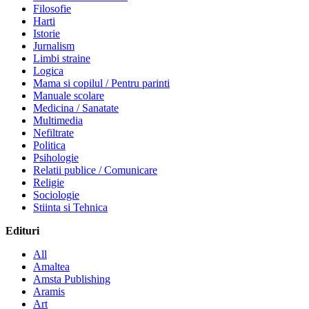
Filosofie
Harti
Istorie
Jurnalism
Limbi straine
Logica
Mama si copilul / Pentru parinti
Manuale scolare
Medicina / Sanatate
Multimedia
Nefiltrate
Politica
Psihologie
Relatii publice / Comunicare
Religie
Sociologie
Stiinta si Tehnica
Edituri
All
Amaltea
Amsta Publishing
Aramis
Art