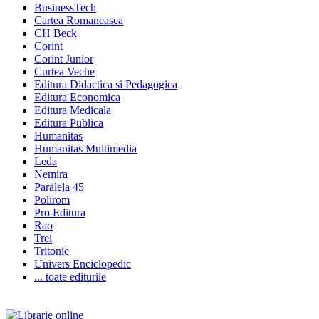
BusinessTech
Cartea Romaneasca
CH Beck
Corint
Corint Junior
Curtea Veche
Editura Didactica si Pedagogica
Editura Economica
Editura Medicala
Editura Publica
Humanitas
Humanitas Multimedia
Leda
Nemira
Paralela 45
Polirom
Pro Editura
Rao
Trei
Tritonic
Univers Enciclopedic
... toate editurile