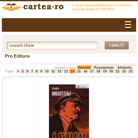
☰
Pro Editura
Sorteaza dupa:
Noutati
Popularitate
Alfabetic
Pagini:
«
5
6
7
8
9
10
11
12
13
14
15
16
17
18
19
20
21
22
23