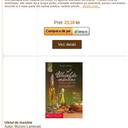
antichitate, dar uitate de-a lungul anilor, esentele aromatice au redevenit, pentru cercetatori
renumiti si o mare parte din opinia publica, vedete printre...
detalii carte...
Pret:
23,18
lei
Vezi detalii
Uleiul de masline
Autor: Myrsini Lambraki