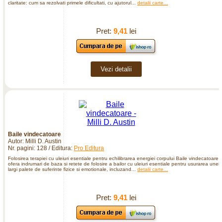
claritate: cum sa rezolvati primele dificultati, cu ajutorul...
detalii carte...
Pret:
9,41
lei
Vezi detalii
Baile vindecatoare
Autor: Milli D. Austin
Nr. pagini: 128 / Editura:
Pro Editura
Folosirea terapiei cu uleiuri esentiale pentru echilibrarea energiei corpului Baile vindecatoare
ofera indrumari de baza si retete de folosire a bailor cu uleiuri esentiale pentru usurarea unei
largi palete de suferinte fizice si emotionale, incluzand...
detalii carte...
Pret:
9,41
lei