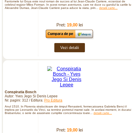
Fantomele lui Goya este noul roman de succes al lui Jean-Claude Carriere, ecranizat de
celebrul regizor Milos Forman. In acest roman aventuros, care ne duce cu gandul la cartile lui
Alexandre Dumas, Jean-Claude Carriere parca aduce la viata, prin...
detalii carte...
Pret:
19,00
lei
Vezi detalii
Conspiratia Bosch
Autor: Yves Jego Si Denis Lepee
Nr. pagini: 312 / Editura:
Pro Editura
Anul 1510. In Florenta stralucitoare din timpul Renasterii, fermecatoarea Gabriela Benci il
implora pe Leonardo da Vinci, sa termine portretul mamei sale. In acelasi moment, in ducatul
Brabantului, o serie de asasinate cumplite concentreaza toate...
detalii carte...
Pret:
19,00
lei