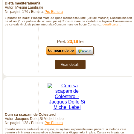
Dieta mediteraneana
Autor: Myrsini Lambraki
Nr. pagini: 176 / Editura:
Pro Editura
8 puncte de baza: Procent mare de lipide mononesaturate (ulei de masline) Consum moderat
de alcool (1 - 2 pahare de vin rosu pe zi) Consum mare de verdeturi si legume Consum mare
de cereale (inclusiv paine integrala) Consum mare de fructe Consum...
detalii carte...
Pret:
23,18
lei
Vezi detalii
Cum sa scapam de Colesterol
Autor: Jacques Dolle Si Michel Lebel
Nr. pagini: 128 / Editura:
Pro Editura
Intentia acestei carti este sa explice, cu ajutorul experientei unui pacient, o metoda care
permite eliminarea excesului de colesterol si a kilogramelor in plus. Cartea va invata cu