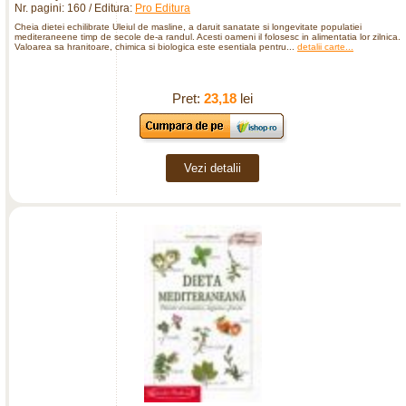
Nr. pagini: 160 / Editura:
Pro Editura
Cheia dietei echilibrate Uleiul de masline, a daruit sanatate si longevitate populatiei
mediteraneene timp de secole de-a randul. Acesti oameni il folosesc in alimentatia lor zilnica.
Valoarea sa hranitoare, chimica si biologica este esentiala pentru...
detalii carte...
Pret:
23,18
lei
Vezi detalii