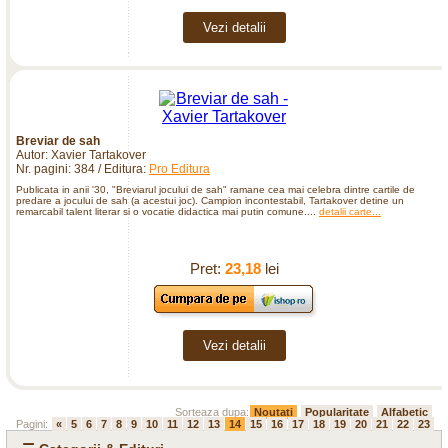
Vezi detalii
Breviar de sah
Autor: Xavier Tartakover
Nr. pagini: 384 / Editura:
Pro Editura
Publicata in anii '30, "Breviarul jocului de sah" ramane cea mai celebra dintre cartile de
predare a jocului de sah (a acestui joc). Campion incontestabil, Tartakover detine un
remarcabil talent literar si o vocatie didactica mai putin comune....
detalii carte...
Pret:
23,18
lei
Vezi detalii
Sorteaza dupa:
Noutati
Popularitate
Alfabetic
Pagini:
«
5
6
7
8
9
10
11
12
13
14
15
16
17
18
19
20
21
22
23