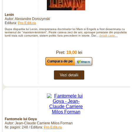
Lenin
Autor: Alexandre Dorozynski
Editura:
Pro Editura
Dupa disparitia lui Lenin, interpretarea doctrinelor lui Marx si Engels a fost desemnata cu
termenul de "marxism-leninism". Peste cateva zeci de ani, aproape jumatate din populatia
lumii traia sub comunism, sistem politic fara precedent in istorie. Dar...
detalii carte...
Pret:
19,00
lei
Vezi detalii
Fantomele lui Goya
Autor: Jean-Claude Carriere Milos Forman
Nr. pagini: 248 / Editura:
Pro Editura