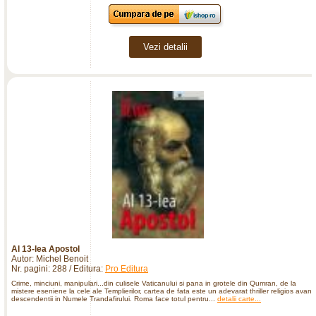
Vezi detalii
Al 13-lea Apostol
Autor: Michel Benoit
Nr. pagini: 288 / Editura:
Pro Editura
Crime, minciuni, manipulari...din culisele Vaticanului si pana in grotele din Qumran, de la
mistere eseniene la cele ale Templierilor, cartea de fata este un adevarat thriller religios avand
descendentii in Numele Trandafirului. Roma face totul pentru...
detalii carte...