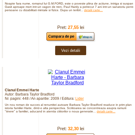
Noapte fara nume, romanul lui G.M.FORD, este o poveste plina de actiune, intriga si suspans
Gasit aproape mort intr-un vagon de tren, Paul Hardy a petrecut 7 ani intr-un sanatoriu pentr
persoane cu dizabilitati mintale si fizice. Dupa un teribil...
detalii carte...
Pret:
27,55
lei
Vezi detalii
Clanul Emmei Harte
Autor: Barbara Taylor Bradford
Nr. pagini: 448 / An aparitie: 2009 / Editura:
Lider
Un nou roman de succes al renumitei autoare Barbara Taylor Bradford readuce in prim plan
istoria familiei Harte, dintr-o alta perspectiva. Scriitoarea se concentreaza asupra ramurii
"tinere" a familiei, aducand in atentia cititorilor o noua generatie...
detalii carte...
Pret:
32,30
lei