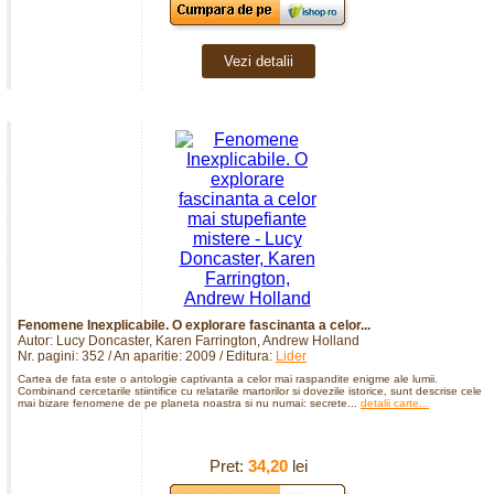
Vezi detalii
Fenomene Inexplicabile. O explorare fascinanta a celor...
Autor: Lucy Doncaster, Karen Farrington, Andrew Holland
Nr. pagini: 352 / An aparitie: 2009 / Editura:
Lider
Cartea de fata este o antologie captivanta a celor mai raspandite enigme ale lumii.
Combinand cercetarile stiintifice cu relatarile martorilor si dovezile istorice, sunt descrise cele
mai bizare fenomene de pe planeta noastra si nu numai: secrete...
detalii carte...
Pret:
34,20
lei