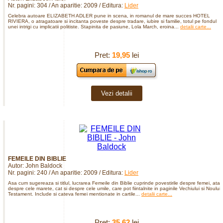
Nr. pagini: 304 / An aparitie: 2009 / Editura:
Lider
Celebra autoare ELIZABETH ADLER pune in scena, in romanul de mare succes HOTEL
RIVIERA, o atragatoare si incitanta poveste despre tradare, iubire si familie, totul pe fondul
unei intrigi cu implicatii politiste. Stapinita de pasiune, Lola March, eroina...
detalii carte...
Pret:
19,95
lei
Vezi detalii
FEMEILE DIN BIBLIE
Autor: John Baldock
Nr. pagini: 240 / An aparitie: 2009 / Editura:
Lider
Asa cum sugereaza si titlul, lucrarea Femeile din Biblie cuprinde povestirile despre femei, atat
despre cele marete, cat si despre cele umile, care pot fiintalnite in paginile Vechiului si Noului
Testament. Include si cateva femei mentionate in cartile...
detalii carte...
Pret:
35,62
lei