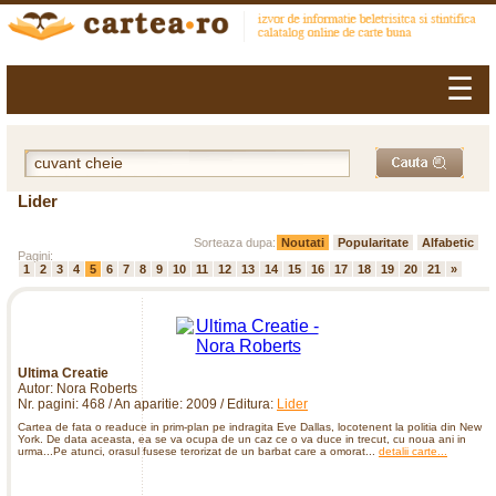
☰
Lider
Sorteaza dupa:
Noutati
Popularitate
Alfabetic
Pagini:
1
2
3
4
5
6
7
8
9
10
11
12
13
14
15
16
17
18
19
20
21
»
Ultima Creatie
Autor: Nora Roberts
Nr. pagini: 468 / An aparitie: 2009 / Editura:
Lider
Cartea de fata o readuce in prim-plan pe indragita Eve Dallas, locotenent la politia din New
York. De data aceasta, ea se va ocupa de un caz ce o va duce in trecut, cu noua ani in
urma...Pe atunci, orasul fusese terorizat de un barbat care a omorat...
detalii carte...