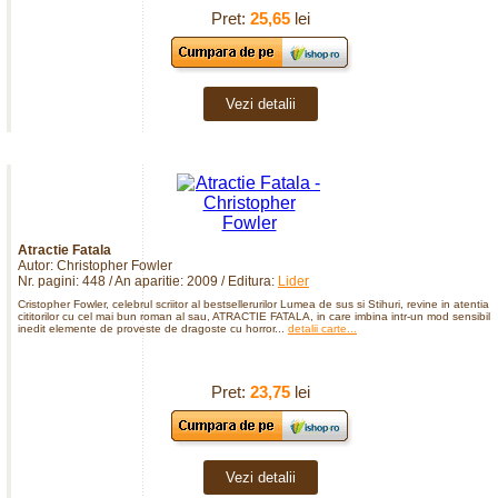
Pret:
25,65
lei
Vezi detalii
Atractie Fatala
Autor: Christopher Fowler
Nr. pagini: 448 / An aparitie: 2009 / Editura:
Lider
Cristopher Fowler, celebrul scriitor al bestsellerurilor Lumea de sus si Stihuri, revine in atentia
cititorilor cu cel mai bun roman al sau, ATRACTIE FATALA, in care imbina intr-un mod sensibil s
inedit elemente de proveste de dragoste cu horror...
detalii carte...
Pret:
23,75
lei
Vezi detalii