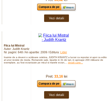
Vezi detalii
Fiica lui Mistral
Autor: Judith Krantz
Nr. pagini: 648 / An aparitie: 2009 / Editura:
Lider
Inainte de a deveni o scriitoare celebra, JUDITH KRANTZ a lucrat ca reporter si apoi ca editor
al unor reviste de moda. Romanele sale, tiparite in 31 de tari, in aproape 200 milioane de
exemplare, au fost ecranizate pe micul si marele ecran,...
detalii carte...
Pret:
33,16
lei
Vezi detalii