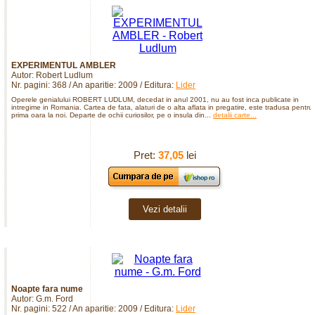
EXPERIMENTUL AMBLER
Autor: Robert Ludlum
Nr. pagini: 368 / An aparitie: 2009 / Editura:
Lider
Operele genialului ROBERT LUDLUM, decedat in anul 2001, nu au fost inca publicate in
intregime in Romania. Cartea de fata, alaturi de o alta aflata in pregatire, este tradusa pentru
prima oara la noi. Departe de ochii curiosilor, pe o insula din...
detalii carte...
Pret:
37,05
lei
Vezi detalii
Noapte fara nume
Autor: G.m. Ford
Nr. pagini: 522 / An aparitie: 2009 / Editura:
Lider