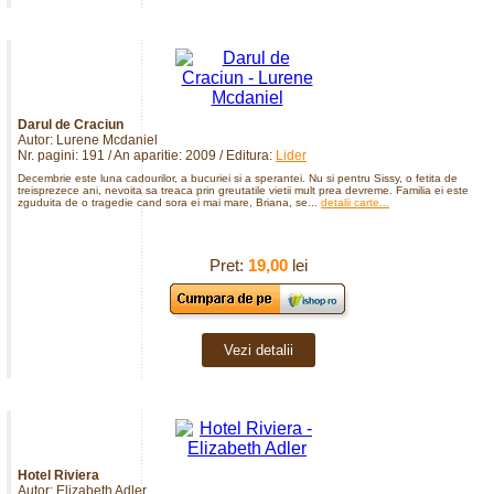
Darul de Craciun
Autor: Lurene Mcdaniel
Nr. pagini: 191 / An aparitie: 2009 / Editura:
Lider
Decembrie este luna cadourilor, a bucuriei si a sperantei. Nu si pentru Sissy, o fetita de
treisprezece ani, nevoita sa treaca prin greutatile vietii mult prea devreme. Familia ei este
zguduita de o tragedie cand sora ei mai mare, Briana, se...
detalii carte...
Pret:
19,00
lei
Vezi detalii
Hotel Riviera
Autor: Elizabeth Adler