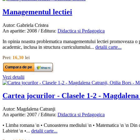
Managementul lectiei
Autor: Gabriela Cristea
An aparitie: 2008 / Editura:
Didactica si Pedagogica
In opinia noastra problematica managementului lectiei promoveaza o per
academic, inclusa in structura curriculumului...
detalii carte...
Pret:
16,30
lei
Vezi detalii
Cartea jocurilor - Clasele 1-2 - Magdalena 
Autor: Magdalena Catranji
An aparitie: 2007 / Editura:
Didactica si Pedagogica
• Limba romana \n • Cunoasterea mediului \n • Matematica \n \n Din cupri
Labirint \n •...
detalii carte...