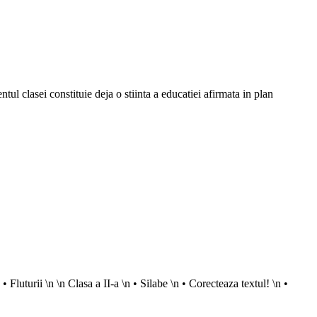
l clasei constituie deja o stiinta a educatiei afirmata in plan
Fluturii \n \n Clasa a II-a \n • Silabe \n • Corecteaza textul! \n •