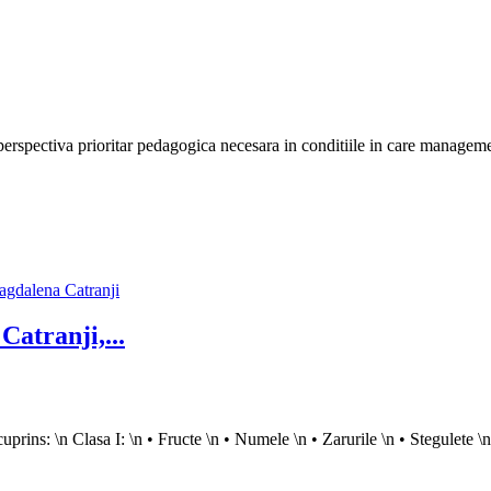
spectiva prioritar pedagogica necesara in conditiile in care managementu
Catranji,...
ns: \n Clasa I: \n • Fructe \n • Numele \n • Zarurile \n • Stegulete \n • 