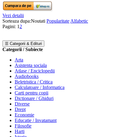
Vezi detalii
Sorteaza dupa:
Noutati
Popularitate
Alfabetic
Pagini:
1
2
☰ Categorii & Edituri
Categorii / Subiecte
Arta
Asistenta sociala
Atlase / Enciclopedii
Audiobooks
Beletristica / Critica
Calculatoare / Informatica
Carti pentru copii
Dictionare / Ghiduri
Diverse
Drept
Economie
Educatie / Invatamant
Filosofie
Harti
Istorie