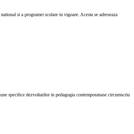
ui national si a programei scolare in vigoare. Acesta se adreseaza
actiune speciﬁce dezvoltarilor in pedagogia contemporanase circumscriu