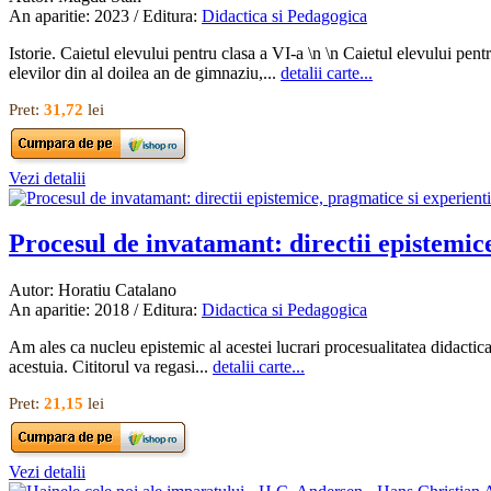
An aparitie: 2023 / Editura:
Didactica si Pedagogica
Istorie. Caietul elevului pentru clasa a VI-a \n \n Caietul elevului pen
elevilor din al doilea an de gimnaziu,...
detalii carte...
Pret:
31,72
lei
Vezi detalii
Procesul de invatamant: directii epistemice
Autor: Horatiu Catalano
An aparitie: 2018 / Editura:
Didactica si Pedagogica
Am ales ca nucleu epistemic al acestei lucrari procesualitatea didacti
acestuia. Cititorul va regasi...
detalii carte...
Pret:
21,15
lei
Vezi detalii