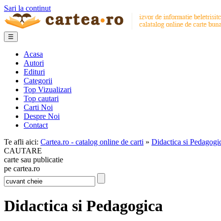
Sari la continut
☰
Acasa
Autori
Edituri
Categorii
Top Vizualizari
Top cautari
Carti Noi
Despre Noi
Contact
Te afli aici:
Cartea.ro - catalog online de carti
»
Didactica si Pedagogi
CAUTARE
carte sau publicatie
pe cartea.ro
Didactica si Pedagogica