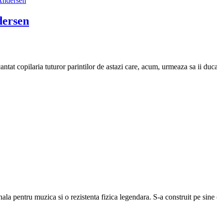
dersen
cantat copilaria tuturor parintilor de astazi care, acum, urmeaza sa ii duc
nala pentru muzica si o rezistenta fizica legendara. S-a construit pe sine