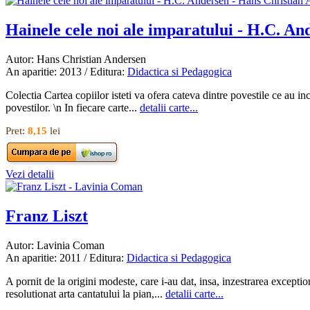
Hainele cele noi ale imparatului - H.C. An
Autor: Hans Christian Andersen
An aparitie: 2013 / Editura:
Didactica si Pedagogica
Colectia Cartea copiilor isteti va ofera cateva dintre povestile ce au in
povestilor. \n In fiecare carte...
detalii carte...
Pret:
8,15
lei
Vezi detalii
Franz Liszt
Autor: Lavinia Coman
An aparitie: 2011 / Editura:
Didactica si Pedagogica
A pornit de la origini modeste, care i-au dat, insa, inzestrarea exceptio
resolutionat arta cantatului la pian,...
detalii carte...