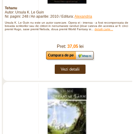
Tehanu
Autor: Ursula K. Le Guin
Nr. pagini: 248 / An aparitie: 2010 / Editura:
Alexandria
Ursula K. Le Guin nu este un autor oarecare. Opera ei - imensa - a fost recompensata de
breasla scriitorilor sau de cititori in nenumarate randuri (doar cateva din acestea ar fi: cinci
premii Hugo, sase premii Nebula, doua premii World Fantasy si...
detalii carte...
Pret:
37,05
lei
Vezi detalii