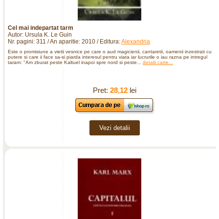
Cel mai indepartat tarm
Autor: Ursula K. Le Guin
Nr. pagini: 311 / An aparitie: 2010 / Editura:
Alexandria
Este o promisiune a vietii vesnice pe care o aud magicienii, cantaretii, oamenii inzestrati cu
putere si care ii face sa-si piarda interesul pentru viata iar lucrurile o iau razna pe intregul
taram: "Am zburat peste Kaltuel inapoi spre nord si peste...
detalii carte...
Pret:
28,12
lei
Vezi detalii