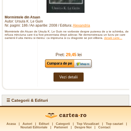
Mormintele din Atuan
Autor: Ursula K. Le Guin
Nr. pagini: 186 / An aparitie: 2008 / Editura:
Alexandria
Mormintele din Atuan de Ursula K. Le Guin ne vorbeste despre puterea de a te schimba, de 
refuza minciuna care ti-a fost prezentata drept adevar. Ne demonstreaza un lucru pe care
oamenii il uita mereu si mereu: ca impreuna si cu dragoste se pot elibera.
detalii carte...
Pret:
29,45
lei
Vezi detalii
☰ Categorii & Edituri
Acasa
|
Autori
|
Edituri
|
Categorii
|
Top Vizualizari
|
Top cautari
|
Noutati Editoriale
|
Parteneri
|
Despre Noi
|
Contact