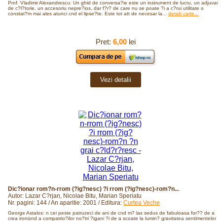
Prof. Vladimir Alexandrescu: Un ghid de conversa?ie este un instrument de lucru, un adjuvant
de c?l?torie, un accesoriu nepre?ios, dar f?r? de care nu se poate ?i a c?rui utilitate o
constat?m mai ales atunci cnd el lipse?te. Este tot att de necesar la...
detalii carte...
Pret:
6,00
lei
Vezi detalii
Dic?ionar rom?n-rrom (?ig?nesc) ?i rrom (?ig?nesc)-rom?n...
Autor: Lazar C?rjan, Nicolae Bitu, Marian Speriatu
Nr. pagini: 144 / An aparitie: 2001 / Editura:
Curtea Veche
George Astalos: n cei peste patruzeci de ani de cnd m? las sedus de fabuloasa for?? de a
crea ironiznd a compatrio?ilor no?tri ?igani ?i de a scoate la lumin? gravitatea sentimentelor