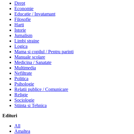
Drept
Economie
Educatie / Invatamant
Filosofie
Harti
Istorie
Jurnalism
Limbi straine
Logica
Mama si copilul / Pentru parinti
Manuale scolare
Medicina / Sanatate
Multimedia
Nefiltrate
Politica
Psihologie
Relatii publice / Comunicare
Religie
Sociologie
Stiinta si Tehnica
Edituri
All
Amaltea