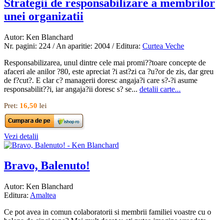
Strategii de responsabilizare a membrilor
unei organizatii
Autor: Ken Blanchard
Nr. pagini: 224 / An aparitie: 2004 / Editura:
Curtea Veche
Responsabilizarea, unul dintre cele mai promi??toare concepte de
afaceri ale anilor ?80, este apreciat ?i ast?zi ca ?u?or de zis, dar greu
de f?cut?. E clar c? managerii doresc angaja?i care s?-?i asume
responsabilit??i, iar angaja?ii doresc s? se...
detalii carte...
Pret:
16,50
lei
Vezi detalii
Bravo, Balenuto!
Autor: Ken Blanchard
Editura:
Amaltea
Ce pot avea in comun colaboratorii si membrii familiei voastre cu o