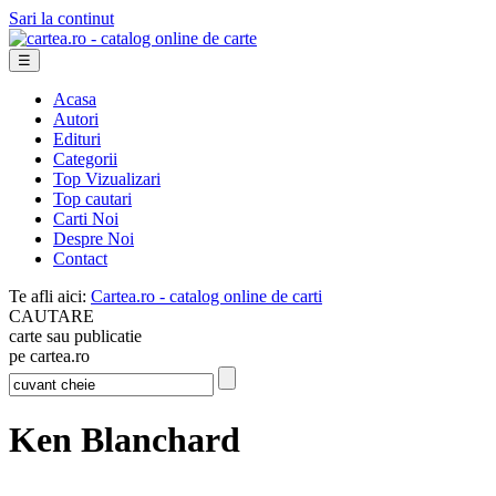
Sari la continut
☰
Acasa
Autori
Edituri
Categorii
Top Vizualizari
Top cautari
Carti Noi
Despre Noi
Contact
Te afli aici:
Cartea.ro - catalog online de carti
CAUTARE
carte sau publicatie
pe cartea.ro
Ken Blanchard