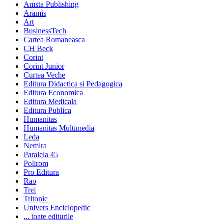
Amsta Publishing
Aramis
Art
BusinessTech
Cartea Romaneasca
CH Beck
Corint
Corint Junior
Curtea Veche
Editura Didactica si Pedagogica
Editura Economica
Editura Medicala
Editura Publica
Humanitas
Humanitas Multimedia
Leda
Nemira
Paralela 45
Polirom
Pro Editura
Rao
Trei
Tritonic
Univers Enciclopedic
... toate editurile