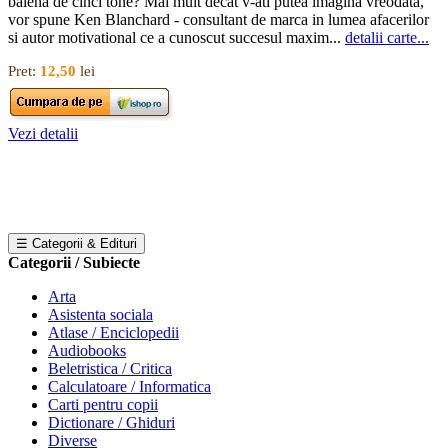
balena de cinci tone? Mai mult decat v-ati putea imagina vreodata,
vor spune Ken Blanchard - consultant de marca in lumea afacerilor
si autor motivational ce a cunoscut succesul maxim...
detalii carte...
Pret:
12,50
lei
Vezi detalii
☰ Categorii & Edituri
Categorii / Subiecte
Arta
Asistenta sociala
Atlase / Enciclopedii
Audiobooks
Beletristica / Critica
Calculatoare / Informatica
Carti pentru copii
Dictionare / Ghiduri
Diverse