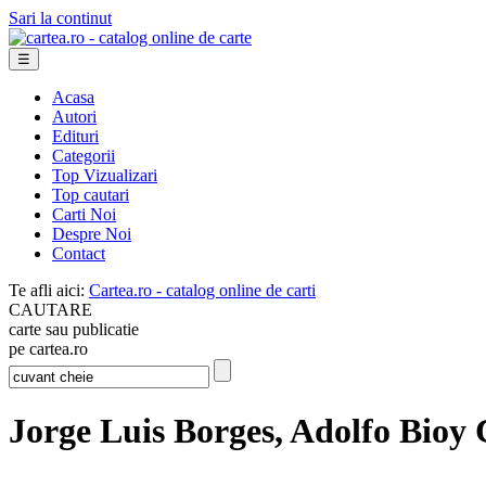
Sari la continut
☰
Acasa
Autori
Edituri
Categorii
Top Vizualizari
Top cautari
Carti Noi
Despre Noi
Contact
Te afli aici:
Cartea.ro - catalog online de carti
CAUTARE
carte sau publicatie
pe cartea.ro
Jorge Luis Borges, Adolfo Bioy 