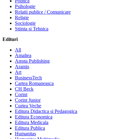
Politica
Psihologie
Relatii publice / Comunicare
Religie
Sociologie
Stiinta si Tehnica
Edituri
All
Amaltea
Amsta Publishing
Aramis
Art
BusinessTech
Cartea Romaneasca
CH Beck
Corint
Corint Junior
Curtea Veche
Editura Didactica si Pedagogica
Editura Economica
Editura Medicala
Editura Publica
Humanitas