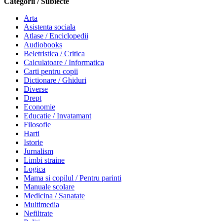
Categorii / Subiecte
Arta
Asistenta sociala
Atlase / Enciclopedii
Audiobooks
Beletristica / Critica
Calculatoare / Informatica
Carti pentru copii
Dictionare / Ghiduri
Diverse
Drept
Economie
Educatie / Invatamant
Filosofie
Harti
Istorie
Jurnalism
Limbi straine
Logica
Mama si copilul / Pentru parinti
Manuale scolare
Medicina / Sanatate
Multimedia
Nefiltrate