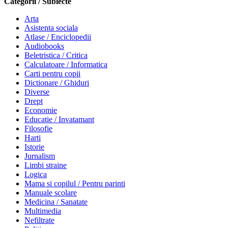
Categorii / Subiecte
Arta
Asistenta sociala
Atlase / Enciclopedii
Audiobooks
Beletristica / Critica
Calculatoare / Informatica
Carti pentru copii
Dictionare / Ghiduri
Diverse
Drept
Economie
Educatie / Invatamant
Filosofie
Harti
Istorie
Jurnalism
Limbi straine
Logica
Mama si copilul / Pentru parinti
Manuale scolare
Medicina / Sanatate
Multimedia
Nefiltrate