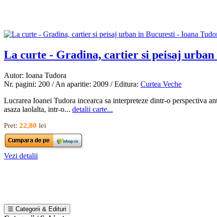
La curte - Gradina, cartier si peisaj urban
Autor: Ioana Tudora
Nr. pagini: 200 / An aparitie: 2009 / Editura:
Curtea Veche
Lucrarea Ioanei Tudora incearca sa interpreteze dintr-o perspectiva antro
asaza laolalta, intr-o...
detalii carte...
Pret:
22,80
lei
Vezi detalii
☰ Categorii & Edituri