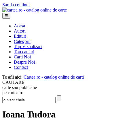
Sari la continut
☰
Acasa
Autori
Edituri
Categorii
Top Vizualizari
Top cautari
Carti Noi
Despre Noi
Contact
Te afli aici:
Cartea.ro - catalog online de carti
CAUTARE
carte sau publicatie
pe cartea.ro
Ioana Tudora