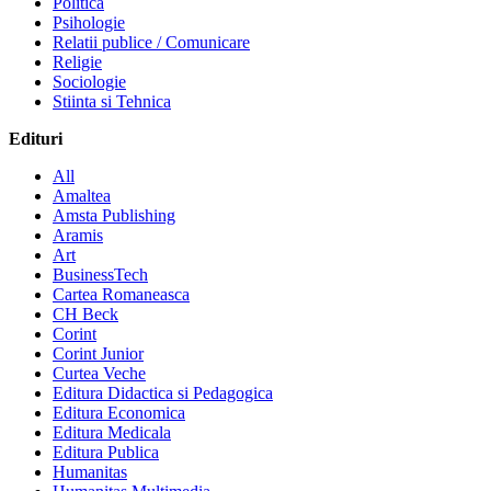
Politica
Psihologie
Relatii publice / Comunicare
Religie
Sociologie
Stiinta si Tehnica
Edituri
All
Amaltea
Amsta Publishing
Aramis
Art
BusinessTech
Cartea Romaneasca
CH Beck
Corint
Corint Junior
Curtea Veche
Editura Didactica si Pedagogica
Editura Economica
Editura Medicala
Editura Publica
Humanitas