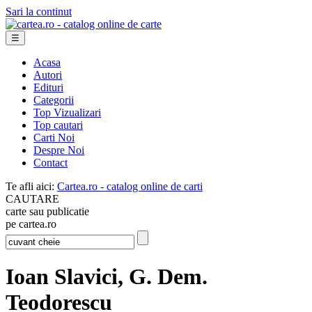
Sari la continut
☰
Acasa
Autori
Edituri
Categorii
Top Vizualizari
Top cautari
Carti Noi
Despre Noi
Contact
Te afli aici:
Cartea.ro - catalog online de carti
CAUTARE
carte sau publicatie
pe cartea.ro
Ioan Slavici, G. Dem.
Teodorescu