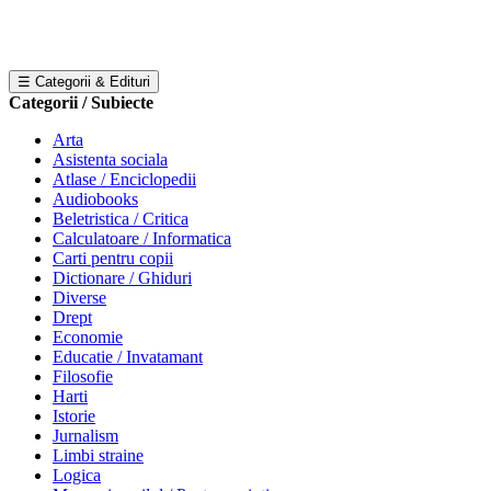
☰ Categorii & Edituri
Categorii / Subiecte
Arta
Asistenta sociala
Atlase / Enciclopedii
Audiobooks
Beletristica / Critica
Calculatoare / Informatica
Carti pentru copii
Dictionare / Ghiduri
Diverse
Drept
Economie
Educatie / Invatamant
Filosofie
Harti
Istorie
Jurnalism
Limbi straine
Logica