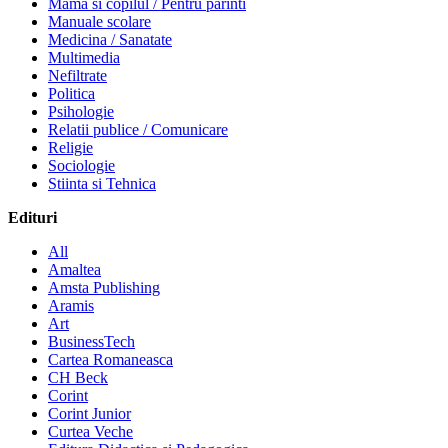
Mama si copilul / Pentru parinti
Manuale scolare
Medicina / Sanatate
Multimedia
Nefiltrate
Politica
Psihologie
Relatii publice / Comunicare
Religie
Sociologie
Stiinta si Tehnica
Edituri
All
Amaltea
Amsta Publishing
Aramis
Art
BusinessTech
Cartea Romaneasca
CH Beck
Corint
Corint Junior
Curtea Veche