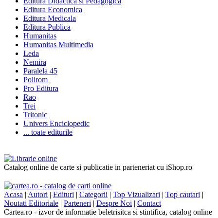
Editura Didactica si Pedagogica
Editura Economica
Editura Medicala
Editura Publica
Humanitas
Humanitas Multimedia
Leda
Nemira
Paralela 45
Polirom
Pro Editura
Rao
Trei
Tritonic
Univers Enciclopedic
... toate editurile
Catalog online de carte si publicatie in parteneriat cu iShop.ro
Acasa
|
Autori
|
Edituri
|
Categorii
|
Top Vizualizari
|
Top cautari
|
Noutati Editoriale
|
Parteneri
|
Despre Noi
|
Contact
Cartea.ro - izvor de informatie beletrisitca si stintifica, catalog online