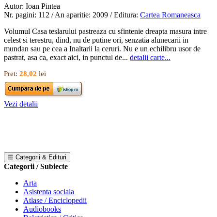
Autor: Ioan Pintea
Nr. pagini: 112 / An aparitie: 2009 / Editura:
Cartea Romaneasca
Volumul Casa teslarului pastreaza cu sfintenie dreapta masura intre
celest si terestru, dind, nu de putine ori, senzatia alunecarii in
mundan sau pe cea a Inaltarii la ceruri. Nu e un echilibru usor de
pastrat, asa ca, exact aici, in punctul de...
detalii carte...
Pret:
28,02
lei
Vezi detalii
☰ Categorii & Edituri
Categorii / Subiecte
Arta
Asistenta sociala
Atlase / Enciclopedii
Audiobooks