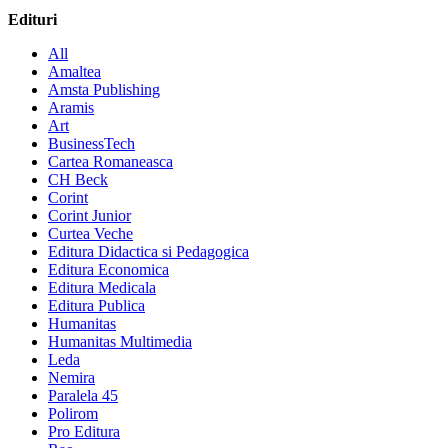
Edituri
All
Amaltea
Amsta Publishing
Aramis
Art
BusinessTech
Cartea Romaneasca
CH Beck
Corint
Corint Junior
Curtea Veche
Editura Didactica si Pedagogica
Editura Economica
Editura Medicala
Editura Publica
Humanitas
Humanitas Multimedia
Leda
Nemira
Paralela 45
Polirom
Pro Editura