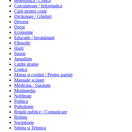
Beletristica / Critica
Calculatoare / Informatica
Carti pentru copii
Dictionare / Ghiduri
Diverse
Drept
Economie
Educatie / Invatamant
Filosofie
Harti
Istorie
Jurnalism
Limbi straine
Logica
Mama si copilul / Pentru parinti
Manuale scolare
Medicina / Sanatate
Multimedia
Nefiltrate
Politica
Psihologie
Relatii publice / Comunicare
Religie
Sociologie
Stiinta si Tehnica