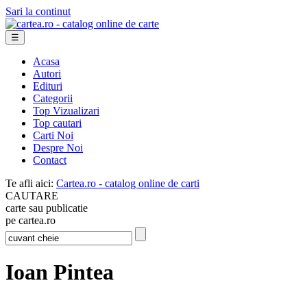
Sari la continut
☰
Acasa
Autori
Edituri
Categorii
Top Vizualizari
Top cautari
Carti Noi
Despre Noi
Contact
Te afli aici:
Cartea.ro - catalog online de carti
CAUTARE
carte sau publicatie
pe cartea.ro
Ioan Pintea