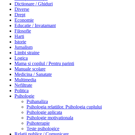
Dictionare / Ghiduri
Diverse
Drept
Economie
Educatie / Invatamant
Filosofie
Harti
Istorie
Jurnalism
Limbi straine
Logica
Mama si copilul / Pentru parinti
Manuale scolare
Medicina / Sanatate
Multimedia
Nefiltrate
Politica
Psihologie
Psihanaliza
Psihologia relatiilor. Psihologia cuplului
Psihologie aplicata
Psihologie motivationala
Psihoterapie
Teste psihologice
Relatii publice / Comunicare