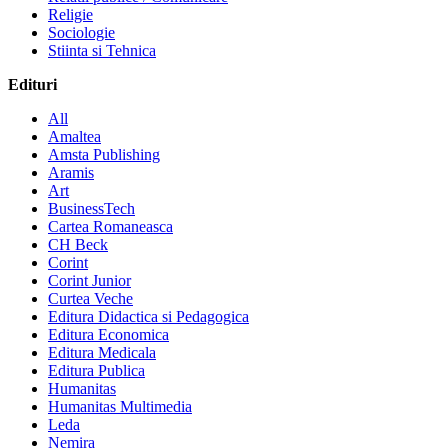
Religie
Sociologie
Stiinta si Tehnica
Edituri
All
Amaltea
Amsta Publishing
Aramis
Art
BusinessTech
Cartea Romaneasca
CH Beck
Corint
Corint Junior
Curtea Veche
Editura Didactica si Pedagogica
Editura Economica
Editura Medicala
Editura Publica
Humanitas
Humanitas Multimedia
Leda
Nemira