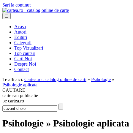
Sari la continut
☰
Acasa
Autori
Edituri
Categorii
Top Vizualizari
Top cautari
Carti Noi
Despre Noi
Contact
Te afli aici:
Cartea.ro - catalog online de carti
»
Psihologie
»
Psihologie aplicata
CAUTARE
carte sau publicatie
pe cartea.ro
Psihologie » Psihologie aplicata