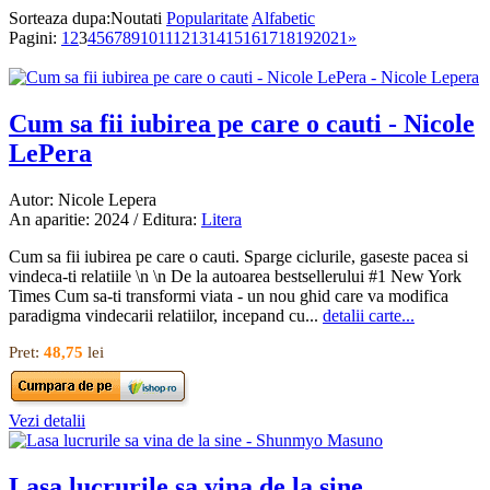
Sorteaza dupa:
Noutati
Popularitate
Alfabetic
Pagini:
1
2
3
4
5
6
7
8
9
10
11
12
13
14
15
16
17
18
19
20
21
»
Cum sa fii iubirea pe care o cauti - Nicole
LePera
Autor: Nicole Lepera
An aparitie: 2024 / Editura:
Litera
Cum sa fii iubirea pe care o cauti. Sparge ciclurile, gaseste pacea si
vindeca-ti relatiile \n \n De la autoarea bestsellerului #1 New York
Times Cum sa-ti transformi viata - un nou ghid care va modifica
paradigma vindecarii relatiilor, incepand cu...
detalii carte...
Pret:
48,75
lei
Vezi detalii
Lasa lucrurile sa vina de la sine