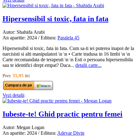
Hipersensibil si toxic, fata in fata
Autor: Shahida Arabi
An aparitie: 2024 / Editura:
Paralela 45
Hipersensibil si toxic, fata in fata. Cum sa-ti iei puterea inapoi de la
narcisisti si alti manipulatori \n \n • Carte tradusa in 16 limbi \n \n
Carte recomandata de terapeuti \n \n Esti o persoana hipersensibila
sau te identifici drept empat? Daca...
detalii carte...
Pret:
35,95
lei
Vezi detalii
Iubeste-te! Ghid practic pentru femei
Autor: Megan Logan
An aparitie: 2024 / Editura:
Adevar Divin