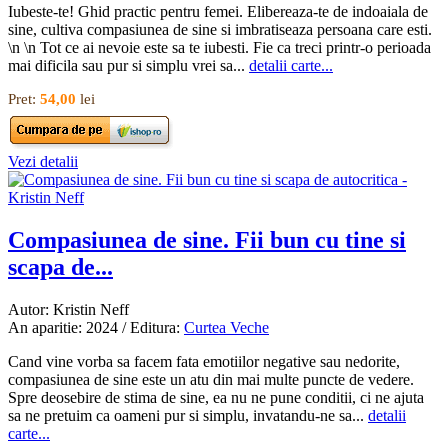
Iubeste-te! Ghid practic pentru femei. Elibereaza-te de indoaiala de
sine, cultiva compasiunea de sine si imbratiseaza persoana care esti.
\n \n Tot ce ai nevoie este sa te iubesti. Fie ca treci printr-o perioada
mai dificila sau pur si simplu vrei sa...
detalii carte...
Pret:
54,00
lei
Vezi detalii
Compasiunea de sine. Fii bun cu tine si
scapa de...
Autor: Kristin Neff
An aparitie: 2024 / Editura:
Curtea Veche
Cand vine vorba sa facem fata emotiilor negative sau nedorite,
compasiunea de sine este un atu din mai multe puncte de vedere.
Spre deosebire de stima de sine, ea nu ne pune conditii, ci ne ajuta
sa ne pretuim ca oameni pur si simplu, invatandu-ne sa...
detalii
carte...