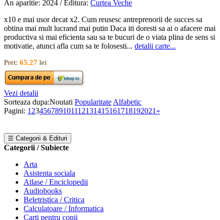
An aparitie: 2024 / Editura:
Curtea Veche
x10 e mai usor decat x2. Cum reusesc antreprenorii de succes sa
obtina mai mult lucrand mai putin Daca iti doresti sa ai o afacere mai
productiva si mai eficienta sau sa te bucuri de o viata plina de sens si
motivatie, atunci afla cum sa te folosesti...
detalii carte...
Pret:
65,27
lei
Vezi detalii
Sorteaza dupa:
Noutati
Popularitate
Alfabetic
Pagini:
1
2
3
4
5
6
7
8
9
10
11
12
13
14
15
16
17
18
19
20
21
»
☰ Categorii & Edituri
Categorii / Subiecte
Arta
Asistenta sociala
Atlase / Enciclopedii
Audiobooks
Beletristica / Critica
Calculatoare / Informatica
Carti pentru copii