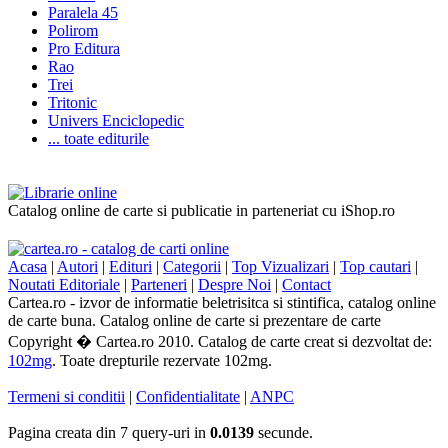
Paralela 45
Polirom
Pro Editura
Rao
Trei
Tritonic
Univers Enciclopedic
... toate editurile
Catalog online de carte si publicatie in parteneriat cu iShop.ro
Acasa
|
Autori
|
Edituri
|
Categorii
|
Top Vizualizari
|
Top cautari
|
Noutati Editoriale
|
Parteneri
|
Despre Noi
|
Contact
Cartea.ro - izvor de informatie beletrisitca si stintifica, catalog online
de carte buna. Catalog online de carte si prezentare de carte
Copyright � Cartea.ro 2010. Catalog de carte creat si dezvoltat de:
102mg
. Toate drepturile rezervate 102mg.
Termeni si conditii
|
Confidentialitate
|
ANPC
Pagina creata din 7 query-uri in
0.0139
secunde.