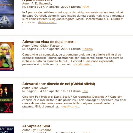
Autor: P. D. Uspensky
Nr. pagini: 303 / An aparitie: 2009 / Editura:
RAM
In A patra cale veti descoperi expus clar si riguros soistemul ezoteric initiat
de catre Gurdjieff, sistem in care intelepciunea occidentala si cea orientala
sunt complementar si riguros integrate. Meritul incostestabil al lui Gurdjieff
consta in...
detalii carte...
Adevarata viata de dupa moarte
Autor: Viorel Olivian Pascanu
Nr. pagini: 192 / An aparitie: 2000 / Editura:
Polirom
Cartea vine sa contrazica, cu argumente preluate din diferite stiinte si cu
exemple concrete, opinia incetatenita conform careia existenta noastra se
incheie o data cu moartea trupului. Evocind numeroase experiente
personale si opiniile unor cunoscuti...
detalii carte...
Adevarul este dincolo de noi (Ghidul oficial)
Autor: Brian Lowry
Nr. pagini: 384 / An aparitie: 1997 / Editura:
Rao
Cine sint Fox Mulder si Dana Scully? Ce reprezinta Dosarele X? Care sint
cazurile cele mai incitante din palmaresul celor doi agenti speciali? Iata doar
citeva dintre intrebarile carora volumul-bilant al paranormalului le da
raspuns. Ghidul comprima...
detalii carte...
Al Saptelea Simt
Autor: Lyn Buchanan