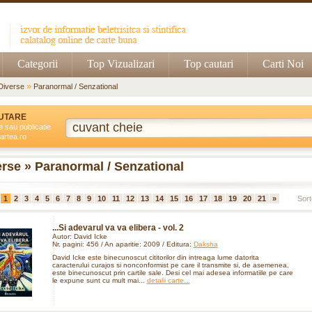
Categorii
Top Vizualizari
Top cautari
Carti Noi
»
Diverse
Paranormal / Senzational
UTARE
e sau publicatie
artea.ro
rse » Paranormal / Senzational
1
2
3
4
5
6
7
8
9
10
11
12
13
14
15
16
17
18
19
20
21
»
Sort
...Si adevarul va va elibera - vol. 2
Autor: David Icke
Nr. pagini: 456 / An aparitie: 2009 / Editura:
Daksha
David Icke este binecunoscut cititorilor din intreaga lume datorita
caracterului curajos si nonconformist pe care il transmite si, de asemenea,
este binecunoscut prin cartile sale. Desi cel mai adesea informatiile pe care
le expune sunt cu mult mai...
detalii carte...