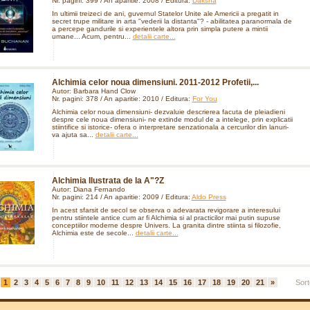
Nr. pagini: 399 / An aparitie: 2008 / Editura:
Daksha
In ultimii treizeci de ani, guvernul Statelor Unite ale Americii a pregatit in
secret trupe militare in arta "vederii la distanta"? - abilitatea paranormala de
a percepe gandurile si experientele altora prin simpla putere a mintii
umane... Acum, pentru...
detalii carte...
Alchimia celor noua dimensiuni. 2011-2012 Profetii,...
Autor: Barbara Hand Clow
Nr. pagini: 378 / An aparitie: 2010 / Editura:
For You
Alchimia celor noua dimensiuni- dezvaluie descrierea facuta de pleiadieni
despre cele noua dimensiuni- ne extinde modul de a intelege, prin explicatii
stiintifice si istorice- ofera o interpretare senzationala a cercurilor din lanuri-
va ajuta sa...
detalii carte...
Alchimia Ilustrata de la A"?Z
Autor: Diana Fernando
Nr. pagini: 214 / An aparitie: 2009 / Editura:
Aldo Press
In acest sfarsit de secol se observa o adevarata revigorare a interesului
pentru stiintele antice cum ar fi Alchimia si al practicilor mai putin supuse
conceptiilor moderne despre Univers. La granita dintre stiinta si filozofie,
Alchimia este de secole...
detalii carte...
1
2
3
4
5
6
7
8
9
10
11
12
13
14
15
16
17
18
19
20
21
»
Sort