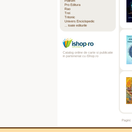
Polirom
Pro Editura
Rao
Trei
Tritonic
Univers Enciclopedic
... toate editurile
Catalog online de carte si publicatie
in parteneriat cu iShop.ro
Pagini: