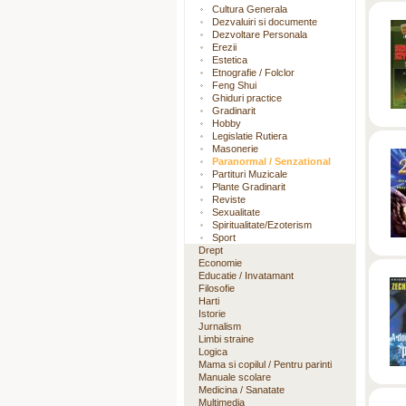
Cultura Generala
Dezvaluiri si documente
Dezvoltare Personala
Erezii
Estetica
Etnografie / Folclor
Feng Shui
Ghiduri practice
Gradinarit
Hobby
Legislatie Rutiera
Masonerie
Paranormal / Senzational
Partituri Muzicale
Plante Gradinarit
Reviste
Sexualitate
Spiritualitate/Ezoterism
Sport
Drept
Economie
Educatie / Invatamant
Filosofie
Harti
Istorie
Jurnalism
Limbi straine
Logica
Mama si copilul / Pentru parinti
Manuale scolare
Medicina / Sanatate
Multimedia