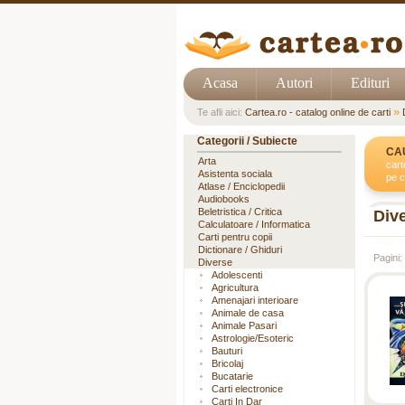
Acasa
Autori
Edituri
»
Te afli aici:
Cartea.ro - catalog online de carti
Categorii / Subiecte
CA
Arta
cart
Asistenta sociala
pe c
Atlase / Enciclopedii
Audiobooks
Beletristica / Critica
Dive
Calculatoare / Informatica
Carti pentru copii
Dictionare / Ghiduri
Pagini:
Diverse
Adolescenti
Agricultura
Amenajari interioare
Animale de casa
Animale Pasari
Astrologie/Esoteric
Bauturi
Bricolaj
Bucatarie
Carti electronice
Carti In Dar