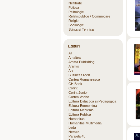
Nefiltrate
Politica
Psihologie
Relatii publice / Comunicare
Religie
Sociologie
Stiinta si Tehnica
Edituri
All
Amaltea
Amsta Publishing
Aramis
Art
BusinessTech
Cartea Romaneasca
CH Beck
Corint
Corint Junior
Curtea Veche
Editura Didactica si Pedagogica
Editura Economica
Editura Medicala
Editura Publica
Humanitas
Humanitas Multimedia
Leda
Nemira
Paralela 45