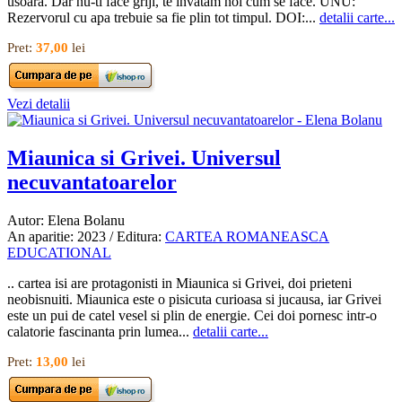
usoara. Dar nu-ti face griji, te invatam noi cum se face. UNU:
Rezervorul cu apa trebuie sa fie plin tot timpul. DOI:...
detalii carte...
Pret:
37,00
lei
Vezi detalii
Miaunica si Grivei. Universul
necuvantatoarelor
Autor: Elena Bolanu
An aparitie: 2023 / Editura:
CARTEA ROMANEASCA
EDUCATIONAL
.. cartea isi are protagonisti in Miaunica si Grivei, doi prieteni
neobisnuiti. Miaunica este o pisicuta curioasa si jucausa, iar Grivei
este un pui de catel vesel si plin de energie. Cei doi pornesc intr-o
calatorie fascinanta prin lumea...
detalii carte...
Pret:
13,00
lei