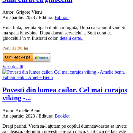
Autor: Grigore Vieru
An aparitie: 2023 / Editura:
Biblion
Huta-huta, periuta Spala dintii cu fuguta, Dupa ea sapunul vine Si
ma spala bine-bine, Dupa dansul servetelul... Sunt curat ca
ghiocelul! \n \n Ilustratii color.
detalii carte...
Pret:
32,98
lei
Vezi detalii
Povesti din lumea cailor. Cel mai curajos
viking -...
Autor: Amelie Benn
An aparitie: 2023 / Editura:
Booklet
Dragi parinti, Vrem sa-l ajutam pe copilul dumneavoastra sa invete
sa citeasca, oferindu-i povesti care sa-i placa. Carticica de fata este