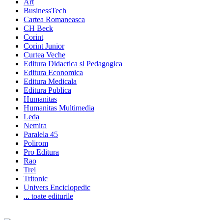
Art
BusinessTech
Cartea Romaneasca
CH Beck
Corint
Corint Junior
Curtea Veche
Editura Didactica si Pedagogica
Editura Economica
Editura Medicala
Editura Publica
Humanitas
Humanitas Multimedia
Leda
Nemira
Paralela 45
Polirom
Pro Editura
Rao
Trei
Tritonic
Univers Enciclopedic
... toate editurile