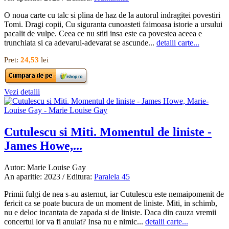
O noua carte cu talc si plina de haz de la autorul indragitei povestiri
Tomi. Dragi copii, Cu siguranta cunoasteti faimoasa istorie a ursului
pacalit de vulpe. Ceea ce nu stiti insa este ca povestea aceea e
trunchiata si ca adevarul-adevarat se ascunde...
detalii carte...
Pret:
24,53
lei
Vezi detalii
Cutulescu si Miti. Momentul de liniste -
James Howe,...
Autor: Marie Louise Gay
An aparitie: 2023 / Editura:
Paralela 45
Primii fulgi de nea s-au asternut, iar Cutulescu este nemaipomenit de
fericit ca se poate bucura de un moment de liniste. Miti, in schimb,
nu e deloc incantata de zapada si de liniste. Daca din cauza vremii
concertul lor va fi anulat? Insa nu e nimic...
detalii carte...