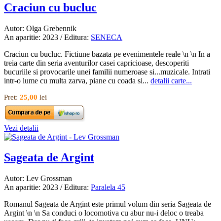
Craciun cu bucluc
Autor: Olga Grebennik
An aparitie: 2023 / Editura:
SENECA
Craciun cu bucluc. Fictiune bazata pe evenimentele reale \n \n In a
treia carte din seria aventurilor casei capricioase, descoperiti
bucuriile si provocarile unei familii numeroase si...muzicale. Intrati
intr-o lume cu multa zarva, piane cu coada si...
detalii carte...
Pret:
25,00
lei
Vezi detalii
Sageata de Argint
Autor: Lev Grossman
An aparitie: 2023 / Editura:
Paralela 45
Romanul Sageata de Argint este primul volum din seria Sageata de
Argint \n \n Sa conduci o locomotiva cu abur nu-i deloc o treaba