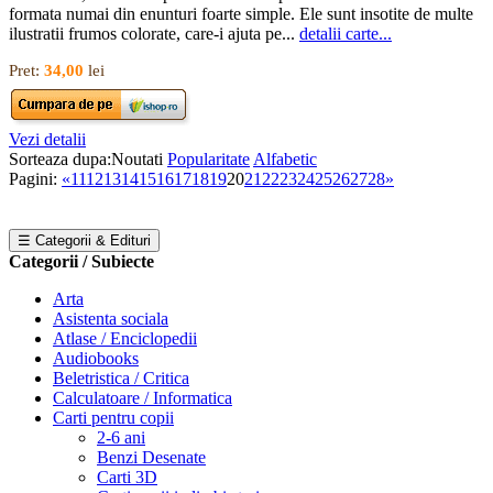
formata numai din enunturi foarte simple. Ele sunt insotite de multe
ilustratii frumos colorate, care-i ajuta pe...
detalii carte...
Pret:
34,00
lei
Vezi detalii
Sorteaza dupa:
Noutati
Popularitate
Alfabetic
Pagini:
«
11
12
13
14
15
16
17
18
19
20
21
22
23
24
25
26
27
28
»
☰ Categorii & Edituri
Categorii / Subiecte
Arta
Asistenta sociala
Atlase / Enciclopedii
Audiobooks
Beletristica / Critica
Calculatoare / Informatica
Carti pentru copii
2-6 ani
Benzi Desenate
Carti 3D