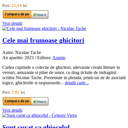
Pret:
21,14
lei
Vezi detalii
Cele mai frumoase ghicitori
Autor: Niculae Tache
An aparitie: 2023 / Editura:
Aramis
Cartea cuprinde o colectie de ghicitori, adevarate creatii literare in
versuri, amuzante si pline de umor, cu drag ticluite de indragitul
scriitor Niculae Tache. Prezentate in pleiada, printr-un sir de asociatii
logice, ghicitorile si raspunsurile...
detalii carte...
Pret:
7,92
lei
Vezi detalii
Sunt curat ca ghiocelul