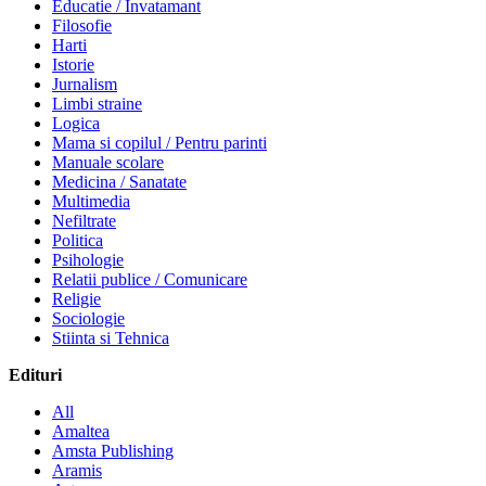
Educatie / Invatamant
Filosofie
Harti
Istorie
Jurnalism
Limbi straine
Logica
Mama si copilul / Pentru parinti
Manuale scolare
Medicina / Sanatate
Multimedia
Nefiltrate
Politica
Psihologie
Relatii publice / Comunicare
Religie
Sociologie
Stiinta si Tehnica
Edituri
All
Amaltea
Amsta Publishing
Aramis