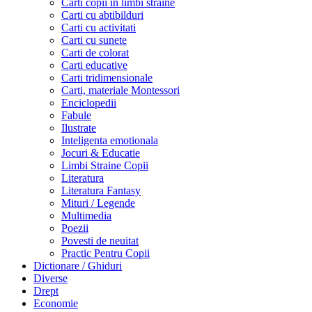
Carti copii in limbi straine
Carti cu abtibilduri
Carti cu activitati
Carti cu sunete
Carti de colorat
Carti educative
Carti tridimensionale
Carti, materiale Montessori
Enciclopedii
Fabule
Ilustrate
Inteligenta emotionala
Jocuri & Educatie
Limbi Straine Copii
Literatura
Literatura Fantasy
Mituri / Legende
Multimedia
Poezii
Povesti de neuitat
Practic Pentru Copii
Dictionare / Ghiduri
Diverse
Drept
Economie