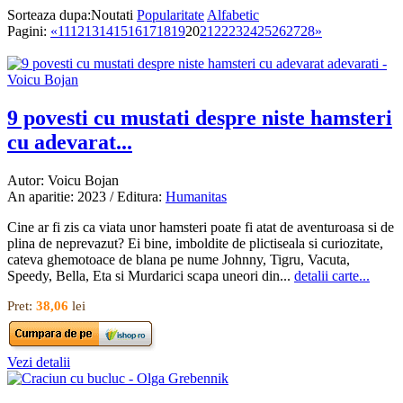
Sorteaza dupa:
Noutati
Popularitate
Alfabetic
Pagini:
«
11
12
13
14
15
16
17
18
19
20
21
22
23
24
25
26
27
28
»
9 povesti cu mustati despre niste hamsteri
cu adevarat...
Autor: Voicu Bojan
An aparitie: 2023 / Editura:
Humanitas
Cine ar fi zis ca viata unor hamsteri poate fi atat de aventuroasa si de
plina de neprevazut? Ei bine, imboldite de plictiseala si curiozitate,
cateva ghemotoace de blana pe nume Johnny, Tigru, Vacuta,
Speedy, Bella, Eta si Murdarici scapa uneori din...
detalii carte...
Pret:
38,06
lei
Vezi detalii