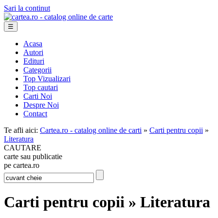
Sari la continut
☰
Acasa
Autori
Edituri
Categorii
Top Vizualizari
Top cautari
Carti Noi
Despre Noi
Contact
Te afli aici:
Cartea.ro - catalog online de carti
»
Carti pentru copii
»
Literatura
CAUTARE
carte sau publicatie
pe cartea.ro
Carti pentru copii » Literatura