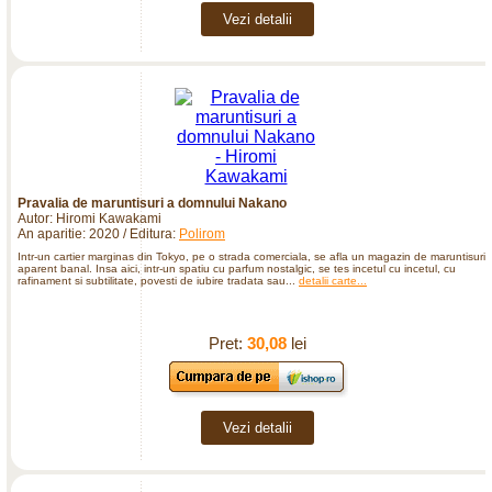
Vezi detalii
Pravalia de maruntisuri a domnului Nakano
Autor: Hiromi Kawakami
An aparitie: 2020 / Editura:
Polirom
Intr-un cartier marginas din Tokyo, pe o strada comerciala, se afla un magazin de maruntisuri
aparent banal. Insa aici, intr-un spatiu cu parfum nostalgic, se tes incetul cu incetul, cu
rafinament si subtilitate, povesti de iubire tradata sau...
detalii carte...
Pret:
30,08
lei
Vezi detalii