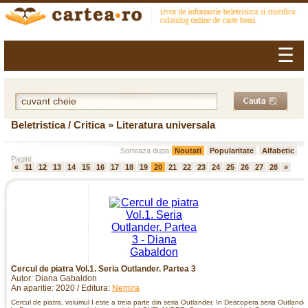
☰
Beletristica / Critica » Literatura universala
Sorteaza dupa:
Noutati
Popularitate
Alfabetic
Pagini:
«
11
12
13
14
15
16
17
18
19
20
21
22
23
24
25
26
27
28
»
Cercul de piatra Vol.1. Seria Outlander. Partea 3
Autor: Diana Gabaldon
An aparitie: 2020 / Editura:
Nemira
Cercul de piatra, volumul I este a treia parte din seria Outlander. \n Descopera seria Outlander