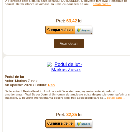
\n Povestea care a stat la baza serialului OUTLANDER. O poveste fara rival. Personaje de
neuitat. Detalii istorice savuroase. In urma cu douazeci de ani,...
detalii carte...
Pret:
63,42
lei
Vezi detalii
Podul de lut
Autor: Markus Zusak
An aparitie: 2020 / Editura:
Rao
De la autorul Bestsellerului: Hotul de carti Devastatoare, impresionanta si profund
emotionanta. - Wall Street Journal Un roman de amploare epica despre pierdere, suferinta si
impacare. O poveste impresionanta despre cinci frati adolescenti care se...
detalii carte...
Pret:
32,35
lei