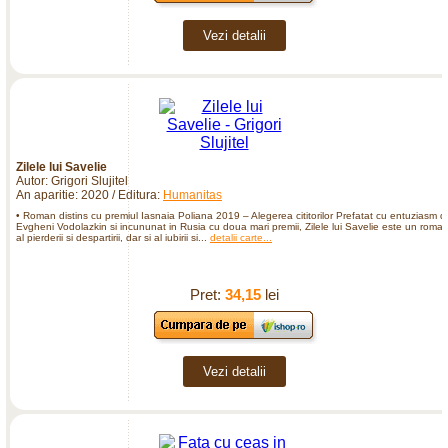
Vezi detalii
Zilele lui Savelie
Autor: Grigori Slujitel
An aparitie: 2020 / Editura:
Humanitas
• Roman distins cu premiul Iasnaia Poliana 2019 – Alegerea cititorilor Prefatat cu entuziasm d
Evgheni Vodolazkin si incununat in Rusia cu doua mari premii, Zilele lui Savelie este un roma
al pierderii si despartirii, dar si al iubirii si...
detalii carte...
Pret:
34,15
lei
Vezi detalii