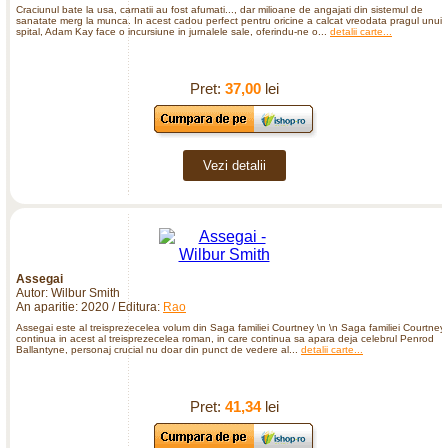
Craciunul bate la usa, carnatii au fost afumati..., dar milioane de angajati din sistemul de
sanatate merg la munca. In acest cadou perfect pentru oricine a calcat vreodata pragul unui
spital, Adam Kay face o incursiune in jurnalele sale, oferindu-ne o...
detalii carte...
Pret:
37,00
lei
Vezi detalii
Assegai
Autor: Wilbur Smith
An aparitie: 2020 / Editura:
Rao
Assegai este al treisprezecelea volum din Saga familiei Courtney \n \n Saga familiei Courtney
continua in acest al treisprezecelea roman, in care continua sa apara deja celebrul Penrod
Ballantyne, personaj crucial nu doar din punct de vedere al...
detalii carte...
Pret:
41,34
lei