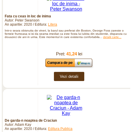
Fata cu ceas in loc de inima
Autor: Peter Swanson
An aparitie: 2020 / Editura:
Litera
Intr-o seara obisnuita de vineri, la barul sau preferat din Boston, George Foss zareste o
femeie frumoasa si isi da seama imediat ca este fosta lui iubita din studentie, disparuta cu
douazeci de ani in urma. Este momentul in care existenta confortabila...
detalii carte...
Pret:
41,24
lei
Vezi detalii
De garda-n noaptea de Craciun
Autor: Adam Kay
An aparitie: 2020 / Editura:
Editura Publica