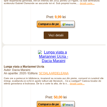
spre stupefactia generala, intr-un interviu din 2011 pentru Le Figaro, ca sub semnatura
scriitorului Gabriel Osmonde se ascunde tot el. Sub propriul nume,...
detalii carte...
Pret:
9,99
lei
Vezi detalii
Lunga viata a Mariannei Ucria
Autor: Dacia Maraini
An aparitie: 2020 / Editura:
SCOALA ARDELEANA
Cate ore a petrecut in biblioteca, invatand sa scoata aur din pietre, cernand si curatind zile
intregi, scaldandu-si ochii in apele tulburi ale literaturii... Ce-a castigat? Cateva boabe de
stiinta grosolana si buboasa. De la o carte la alta, de la o...
detalii carte...
Pret:
50,00
lei