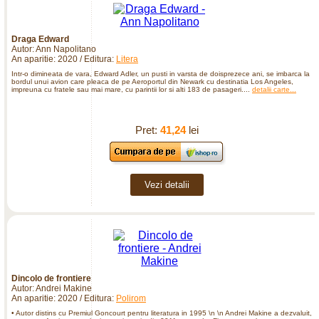
Draga Edward
Autor: Ann Napolitano
An aparitie: 2020 / Editura:
Litera
Intr-o dimineata de vara, Edward Adler, un pusti in varsta de doisprezece ani, se imbarca la
bordul unui avion care pleaca de pe Aeroportul din Newark cu destinatia Los Angeles,
impreuna cu fratele sau mai mare, cu parintii lor si alti 183 de pasageri....
detalii carte...
Pret:
41,24
lei
Vezi detalii
Dincolo de frontiere
Autor: Andrei Makine
An aparitie: 2020 / Editura:
Polirom
• Autor distins cu Premiul Goncourt pentru literatura in 1995 \n \n Andrei Makine a dezvaluit,