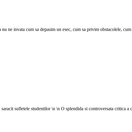
 una nu ne invata cum sa depasim un esec, cum sa privim obstacolele, cum
 saracit sufletele studentilor \n \n O splendida si controversata critica