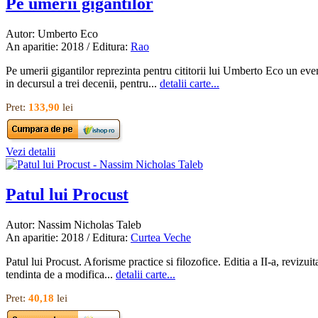
Pe umerii gigantilor
Autor: Umberto Eco
An aparitie: 2018 / Editura:
Rao
Pe umerii gigantilor reprezinta pentru cititorii lui Umberto Eco un eve
in decursul a trei decenii, pentru...
detalii carte...
Pret:
133,90
lei
Vezi detalii
Patul lui Procust
Autor: Nassim Nicholas Taleb
An aparitie: 2018 / Editura:
Curtea Veche
Patul lui Procust. Aforisme practice si filozofice. Editia a II-a, revizui
tendinta de a modifica...
detalii carte...
Pret:
40,18
lei