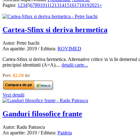
Pagini:
1
2
3
4
5
6
7
8
9
10
11
12
13
14
15
16
17
18
19
20
21
»
Cartea-Sfinx si deriva hermetica
Autor: Petre Isachi
An aparitie: 2019 / Editura:
ROVIMED
Cartea-Sfinx si deriva hermetica. Alternative critice \n \n In demersul c
principiul identitatii (A=A),...
detalii carte...
Pret:
42,18
lei
Vezi detalii
Ganduri filosofice frante
Autor: Radu Patrascu
An aparitie: 2019 / Editura:
Paideia