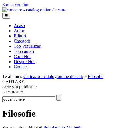
Sari la continut
☰
Acasa
Autori
Edituri
Categorii
Top Vizualizari
Top cautari
Carti Noi
Despre Noi
Contact
Te afli aici:
Cartea.ro - catalog online de carti
»
Filosofie
CAUTARE
carte sau publicatie
pe cartea.ro
Filosofie
Sorteaza dupa:
Noutati
Popularitate
Alfabetic