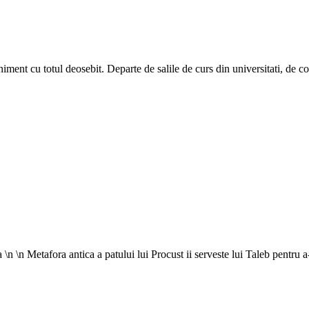
niment cu totul deosebit. Departe de salile de curs din universitati, de 
ta \n \n Metafora antica a patului lui Procust ii serveste lui Taleb pentru 