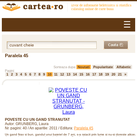
☰
Paralela 45
Sorteaza dupa:
Noutati
Popularitate
Alfabetic
Pagini:
1
2
3
4
5
6
7
8
9
10
11
12
13
14
15
16
17
18
19
20
21
»
POVESTE CU UN GAND STRANUTAT
Autor: GRUNBERG, Laura
Nr. pagini: 40 / An aparitie: 2011 / Editura:
Paralela 45
Un gand firav si bun, gandul unui baietel de 7 ani, s-a ratacit prin lume si nu-si doreste altcev