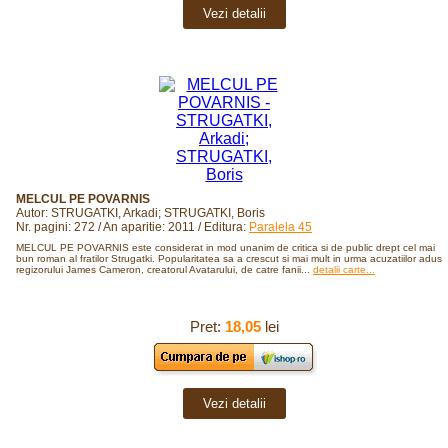
Vezi detalii
MELCUL PE POVARNIS
Autor: STRUGATKI, Arkadi; STRUGATKI, Boris
Nr. pagini: 272 / An aparitie: 2011 / Editura:
Paralela 45
MELCUL PE POVARNIS este considerat in mod unanim de critica si de public drept cel mai
bun roman al fratilor Strugatki. Popularitatea sa a crescut si mai mult in urma acuzatiilor aduse
regizorului James Cameron, creatorul Avatarului, de catre fanii...
detalii carte...
Pret:
18,05
lei
Vezi detalii