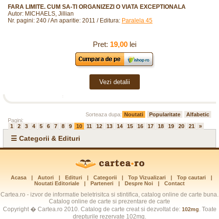
FARA LIMITE. CUM SA-TI ORGANIZEZI O VIATA EXCEPTIONALA
Autor: MICHAELS, Jillian
Nr. pagini: 240 / An aparitie: 2011 / Editura:
Paralela 45
Pret:
19,00
lei
Vezi detalii
Sorteaza dupa:
Noutati
Popularitate
Alfabetic
Pagini:
1
2
3
4
5
6
7
8
9
10
11
12
13
14
15
16
17
18
19
20
21
»
☰ Categorii & Edituri
Acasa
|
Autori
|
Edituri
|
Categorii
|
Top Vizualizari
|
Top cautari
|
Noutati Editoriale
|
Parteneri
|
Despre Noi
|
Contact
Cartea.ro - izvor de informatie beletrisitca si stintifica, catalog online de carte buna.
Catalog online de carte si prezentare de carte
Copyright � Cartea.ro 2010. Catalog de carte creat si dezvoltat de:
. Toate
102mg
drepturile rezervate 102mg.