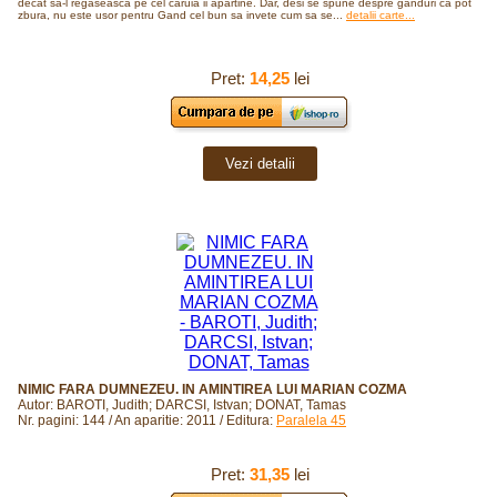
decat sa-l regaseasca pe cel caruia ii apartine. Dar, desi se spune despre ganduri ca pot
zbura, nu este usor pentru Gand cel bun sa invete cum sa se...
detalii carte...
Pret:
14,25
lei
Vezi detalii
NIMIC FARA DUMNEZEU. IN AMINTIREA LUI MARIAN COZMA
Autor: BAROTI, Judith; DARCSI, Istvan; DONAT, Tamas
Nr. pagini: 144 / An aparitie: 2011 / Editura:
Paralela 45
Pret:
31,35
lei