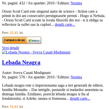
Nr. pagini: 432 / An aparitie: 2010 / Editura:
Nemira
Orson Scott Card este singurul autor de science - fiction care a
primit in doi ani consecutivi prestigioasele premii - Hugo si Nebula.
- Orson Scott Card scoate la iveala filozofii din noi - si ii obliga sa
reflecteze la suflet sau la cupluri...
detalii carte...
Pret:
22,41
lei
Vezi detalii
Lebada Neagra
Autor: Sveva Casati Modignani
Nr. pagini: 576 / An aparitie: 2010 / Editura:
Nemira
Lebada neagra este o impresionanta saga a trei generatii de editori,
familia Montalto. - Dar intrigile, pasiunile si tradarilor ameninta sa
distruga familia. Emiliano, poreclit lebada neagra si fiu al
fondatorului, si Arlette, tanara si frumoasa...
detalii carte...
Pret:
31,41
lei