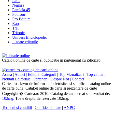
Leda
Nemira
Paralela 45
Polirom
Pro Editura
Rao
Trei
Tritonic
Univers Enciclopedic
... toate editurile
Catalog online de carte si publicatie in parteneriat cu iShop.ro
Acasa
|
Autori
|
Edituri
|
Categorii
|
Top Vizualizari
|
Top cautari
|
Noutati Editoriale
|
Parteneri
|
Despre Noi
|
Contact
Cartea.ro - izvor de informatie beletrisitca si stintifica, catalog online
de carte buna. Catalog online de carte si prezentare de carte
Copyright � Cartea.ro 2010. Catalog de carte creat si dezvoltat de:
102mg
. Toate drepturile rezervate 102mg.
Termeni si conditii
|
Confidentialitate
|
ANPC