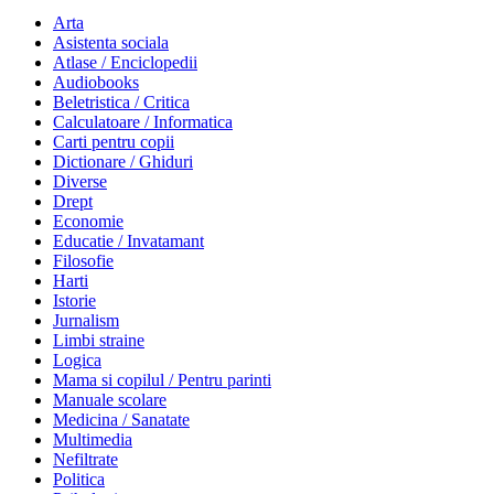
Arta
Asistenta sociala
Atlase / Enciclopedii
Audiobooks
Beletristica / Critica
Calculatoare / Informatica
Carti pentru copii
Dictionare / Ghiduri
Diverse
Drept
Economie
Educatie / Invatamant
Filosofie
Harti
Istorie
Jurnalism
Limbi straine
Logica
Mama si copilul / Pentru parinti
Manuale scolare
Medicina / Sanatate
Multimedia
Nefiltrate
Politica