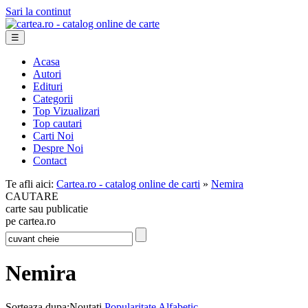
Sari la continut
☰
Acasa
Autori
Edituri
Categorii
Top Vizualizari
Top cautari
Carti Noi
Despre Noi
Contact
Te afli aici:
Cartea.ro - catalog online de carti
»
Nemira
CAUTARE
carte sau publicatie
pe cartea.ro
Nemira
Sorteaza dupa:
Noutati
Popularitate
Alfabetic