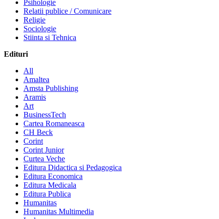
Psihologie
Relatii publice / Comunicare
Religie
Sociologie
Stiinta si Tehnica
Edituri
All
Amaltea
Amsta Publishing
Aramis
Art
BusinessTech
Cartea Romaneasca
CH Beck
Corint
Corint Junior
Curtea Veche
Editura Didactica si Pedagogica
Editura Economica
Editura Medicala
Editura Publica
Humanitas
Humanitas Multimedia