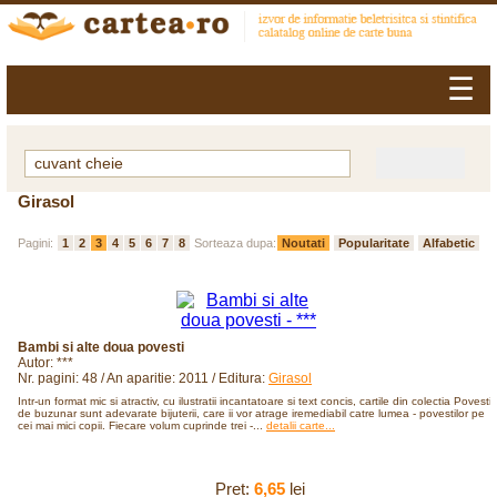
☰
Girasol
Pagini:
1
2
3
4
5
6
7
8
Sorteaza dupa:
Noutati
Popularitate
Alfabetic
Bambi si alte doua povesti
Autor: ***
Nr. pagini: 48 / An aparitie: 2011 / Editura:
Girasol
Intr-un format mic si atractiv, cu ilustratii incantatoare si text concis, cartile din colectia Povesti
de buzunar sunt adevarate bijuterii, care ii vor atrage iremediabil catre lumea - povestilor pe
cei mai mici copii. Fiecare volum cuprinde trei -...
detalii carte...
Pret:
6,65
lei