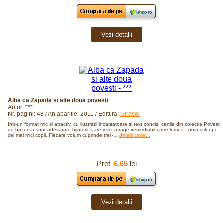
Vezi detalii
Alba ca Zapada si alte doua povesti
Autor: ***
Nr. pagini: 48 / An aparitie: 2011 / Editura:
Girasol
Intr-un format mic si atractiv, cu ilustratii incantatoare si text concis, cartile din colectia Povesti
de buzunar sunt adevarate bijuterii, care ii vor atrage iremediabil catre lumea - povestilor pe
cei mai mici copii. Fiecare volum cuprinde trei -...
detalii carte...
Pret:
6,65
lei
Vezi detalii