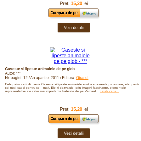
Pret:
15,20
lei
Vezi detalii
Gaseste si lipeste animalele de pe glob
Autor: ***
Nr. pagini: 12 / An aparitie: 2011 / Editura:
Girasol
Cele patru carti din seria Gaseste si lipeste animalele sunt o adevarata provocare, atat pentru
cei mici, cat si pentru cei - mari. Ele iti dezvaluie, prin imagini fascinante, elementele -
reprezentative ale celor mai importante habitate de pe Pamant...
detalii carte...
Pret:
15,20
lei
Vezi detalii