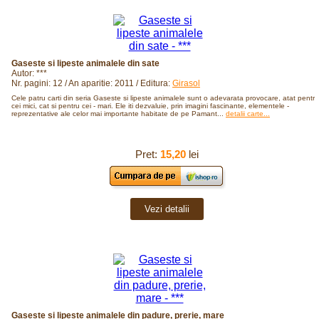
Gaseste si lipeste animalele din sate
Autor: ***
Nr. pagini: 12 / An aparitie: 2011 / Editura:
Girasol
Cele patru carti din seria Gaseste si lipeste animalele sunt o adevarata provocare, atat pentru
cei mici, cat si pentru cei - mari. Ele iti dezvaluie, prin imagini fascinante, elementele -
reprezentative ale celor mai importante habitate de pe Pamant...
detalii carte...
Pret:
15,20
lei
Vezi detalii
Gaseste si lipeste animalele din padure, prerie, mare