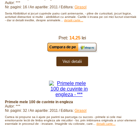
Autor: ***
Nr. pagini: 16 / An aparitie: 2011 / Editura:
Girasol
Seria Abtibilduri si jocuri cuprinde patru carti antrenante, - pline de curiozitati, jocuri logice,
activitati distractive si multe - abtibilduri cu animale. Cartile ii invata pe cei mici lucruri esentiale,
- dar si detalii inedite, despre animalele...
detalii carte...
Pret:
14,25
lei
Vezi detalii
Primele mele 100 de cuvinte in engleza
Autor: ***
Nr. pagini: 32 / An aparitie: 2011 / Editura:
Girasol
Cartea isi propune sa ii ajute pe parinti sa parcurga cu succes - primele si cele mai
emotionante lectii de limba engleza ale micutilor - lor, prin imbinarea originala a unor elemente
esentiale in procesul de - invatare. Imaginile viu colorate, care...
detalii carte...