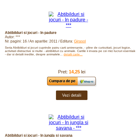
Abtibilduri si jocuri - In padure
Autor: ***
Nr. pagini: 16 / An aparitie: 2011 / Editura:
Girasol
Seria Abtibilduri si jocuri cuprinde patru carti antrenante, - pline de curiozitati, jocuri logice,
activitati distractive si multe - abtibilduri cu animale. Cartile ii invata pe cei mici lucruri esentiale,
- dar si detalii inedite, despre animalele...
detalii carte...
Pret:
14,25
lei
Vezi detalii
Abtibilduri si jocuri - In jungla si savana