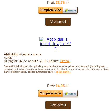
Pret:
23,75
lei
Vezi detalii
Abtibilduri si jocuri - In apa
Autor: * * *
Nr. pagini: 16 / An aparitie: 2011 / Editura:
Girasol
Seria Abtibilduri si jocuri cuprinde patru carti antrenante, pline de curiozitati, jocuri logice,
activitati distractive si multe abtibilduri cu animale. Cartile ii invata pe cei mici lucruri esentiale,
dar si detalii inedite, despre animalele care...
detalii carte...
Pret:
14,25
lei
Vezi detalii