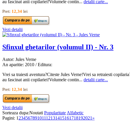
au fascinat anii copilariei!Volumele contin...
detalii carte...
Pret:
12,34
lei
Vezi detalii
Sfinxul ghetarilor (volumul II) - Nr. 3
Autor: Jules Verne
An aparitie: 2010 / Editura:
Vrei sa traiesti aventura?Citeste Jules Verne!Vrei sa retraiesti cop
au fascinat anii copilariei!Volumele contin...
detalii carte...
Pret:
12,34
lei
Vezi detalii
Sorteaza dupa:
Noutati
Popularitate
Alfabetic
Pagini:
1
2
3
4
5
6
7
8
9
10
11
12
13
14
15
16
17
18
19
20
21
»