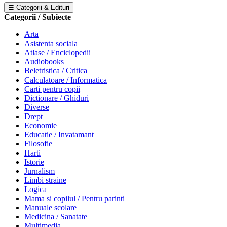
☰ Categorii & Edituri
Categorii / Subiecte
Arta
Asistenta sociala
Atlase / Enciclopedii
Audiobooks
Beletristica / Critica
Calculatoare / Informatica
Carti pentru copii
Dictionare / Ghiduri
Diverse
Drept
Economie
Educatie / Invatamant
Filosofie
Harti
Istorie
Jurnalism
Limbi straine
Logica
Mama si copilul / Pentru parinti
Manuale scolare
Medicina / Sanatate
Multimedia