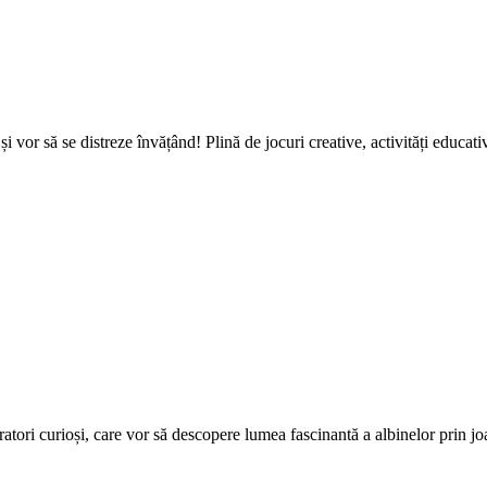
i vor să se distreze învățând! Plină de jocuri creative, activități educati
atori curioși, care vor să descopere lumea fascinantă a albinelor prin joac