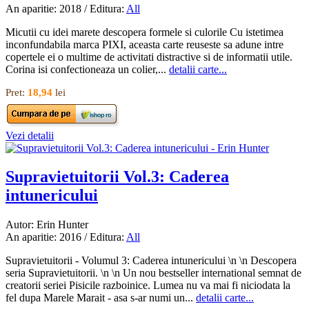
An aparitie: 2018 / Editura:
All
Micutii cu idei marete descopera formele si culorile Cu istetimea
inconfundabila marca PIXI, aceasta carte reuseste sa adune intre
copertele ei o multime de activitati distractive si de informatii utile.
Corina isi confectioneaza un colier,...
detalii carte...
Pret:
18,94
lei
Vezi detalii
Supravietuitorii Vol.3: Caderea
intunericului
Autor: Erin Hunter
An aparitie: 2016 / Editura:
All
Supravietuitorii - Volumul 3: Caderea intunericului \n \n Descopera
seria Supravietuitorii. \n \n Un nou bestseller international semnat de
creatorii seriei Pisicile razboinice. Lumea nu va mai fi niciodata la
fel dupa Marele Marait - asa s-ar numi un...
detalii carte...