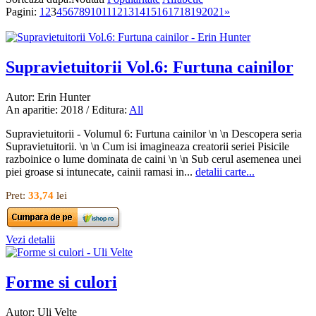
Pagini:
1
2
3
4
5
6
7
8
9
10
11
12
13
14
15
16
17
18
19
20
21
»
Supravietuitorii Vol.6: Furtuna cainilor
Autor: Erin Hunter
An aparitie: 2018 / Editura:
All
Supravietuitorii - Volumul 6: Furtuna cainilor \n \n Descopera seria
Supravietuitorii. \n \n Cum isi imagineaza creatorii seriei Pisicile
razboinice o lume dominata de caini \n \n Sub cerul asemenea unei
piei groase si intunecate, cainii ramasi in...
detalii carte...
Pret:
33,74
lei
Vezi detalii
Forme si culori
Autor: Uli Velte