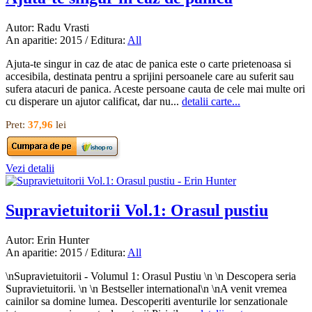
Autor: Radu Vrasti
An aparitie: 2015 / Editura:
All
Ajuta-te singur in caz de atac de panica este o carte prietenoasa si
accesibila, destinata pentru a sprijini persoanele care au suferit sau
sufera atacuri de panica. Aceste persoane cauta de cele mai multe ori
cu disperare un ajutor calificat, dar nu...
detalii carte...
Pret:
37,96
lei
Vezi detalii
Supravietuitorii Vol.1: Orasul pustiu
Autor: Erin Hunter
An aparitie: 2015 / Editura:
All
\nSupravietuitorii - Volumul 1: Orasul Pustiu \n \n Descopera seria
Supravietuitorii. \n \n Bestseller international\n \nA venit vremea
cainilor sa domine lumea. Descoperiti aventurile lor senzationale