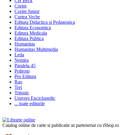
CH Beck
Corint
Corint Junior
Curtea Veche
Editura Didactica si Pedagogica
Editura Economica
Editura Medicala
Editura Publica
Humanitas
Humanitas Multimedia
Leda
Nemira
Paralela 45
Polirom
Pro Editura
Rao
Trei
Tritonic
Univers Enciclopedic
... toate editurile
Catalog online de carte si publicatie in parteneriat cu iShop.ro