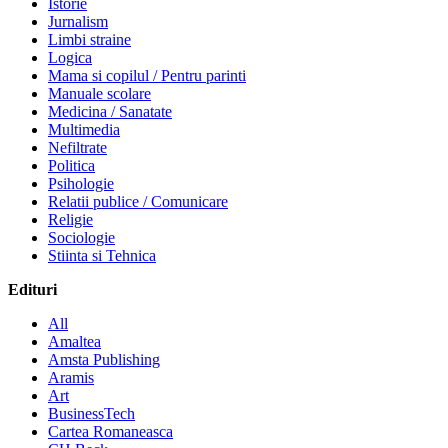
Istorie
Jurnalism
Limbi straine
Logica
Mama si copilul / Pentru parinti
Manuale scolare
Medicina / Sanatate
Multimedia
Nefiltrate
Politica
Psihologie
Relatii publice / Comunicare
Religie
Sociologie
Stiinta si Tehnica
Edituri
All
Amaltea
Amsta Publishing
Aramis
Art
BusinessTech
Cartea Romaneasca