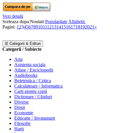
Vezi detalii
Sorteaza dupa:
Noutati
Popularitate
Alfabetic
Pagini:
1
2
3
4
5
6
7
8
9
10
11
12
13
14
15
16
17
18
19
20
21
»
☰ Categorii & Edituri
Categorii / Subiecte
Arta
Asistenta sociala
Atlase / Enciclopedii
Audiobooks
Beletristica / Critica
Calculatoare / Informatica
Carti pentru copii
Dictionare / Ghiduri
Diverse
Drept
Economie
Educatie / Invatamant
Filosofie
Harti