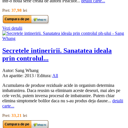
intr-o noua serie creata de autorii Pisicilor...
detalii carte...
Pret:
37,98
lei
Vezi detalii
Secretele intineririi. Sanatatea ideala
prin controlul...
Autor: Sang Whang
An aparitie: 2013 / Editura:
All
Acumularea de produse reziduale acide in organism determina
imbatranirea. Daca reusim sa eliminam aceste deseuri, mai ales pe
cele vechi, putem inversa procesul de imbatranire. Putem chiar
elimina simptomele bolilor daca nu s-au produs deja daune...
detalii
carte...
Pret:
33,21
lei