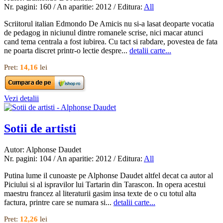
Nr. pagini: 160 / An aparitie: 2012 / Editura:
All
Scriitorul italian Edmondo De Amicis nu si-a lasat deoparte vocatia
de pedagog in niciunul dintre romanele scrise, nici macar atunci
cand tema centrala a fost iubirea. Cu tact si rabdare, povestea de fata
ne poarta discret printr-o lectie despre...
detalii carte...
Pret:
14,16
lei
Vezi detalii
Sotii de artisti
Autor: Alphonse Daudet
Nr. pagini: 104 / An aparitie: 2012 / Editura:
All
Putina lume il cunoaste pe Alphonse Daudet altfel decat ca autor al
Piciului si al ispravilor lui Tartarin din Tarascon. In opera acestui
maestru francez al literaturii gasim insa texte de o cu totul alta
factura, printre care se numara si...
detalii carte...
Pret:
12,26
lei