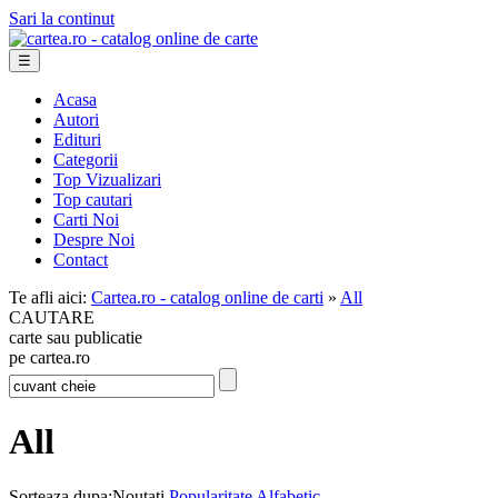
Sari la continut
☰
Acasa
Autori
Edituri
Categorii
Top Vizualizari
Top cautari
Carti Noi
Despre Noi
Contact
Te afli aici:
Cartea.ro - catalog online de carti
»
All
CAUTARE
carte sau publicatie
pe cartea.ro
All
Sorteaza dupa:
Noutati
Popularitate
Alfabetic