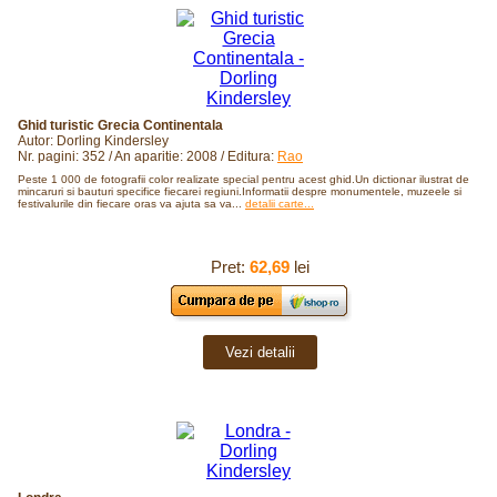
Ghid turistic Grecia Continentala
Autor: Dorling Kindersley
Nr. pagini: 352 / An aparitie: 2008 / Editura:
Rao
Peste 1 000 de fotografii color realizate special pentru acest ghid.Un dictionar ilustrat de
mincaruri si bauturi specifice fiecarei regiuni.Informatii despre monumentele, muzeele si
festivalurile din fiecare oras va ajuta sa va...
detalii carte...
Pret:
62,69
lei
Vezi detalii