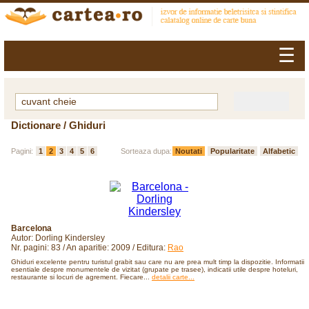
☰
Dictionare / Ghiduri
Pagini:
1
2
3
4
5
6
Sorteaza dupa:
Noutati
Popularitate
Alfabetic
Barcelona
Autor: Dorling Kindersley
Nr. pagini: 83 / An aparitie: 2009 / Editura:
Rao
Ghiduri excelente pentru turistul grabit sau care nu are prea mult timp la dispozitie. Informatii
esentiale despre monumentele de vizitat (grupate pe trasee), indicatii utile despre hoteluri,
restaurante si locuri de agrement. Fiecare...
detalii carte...