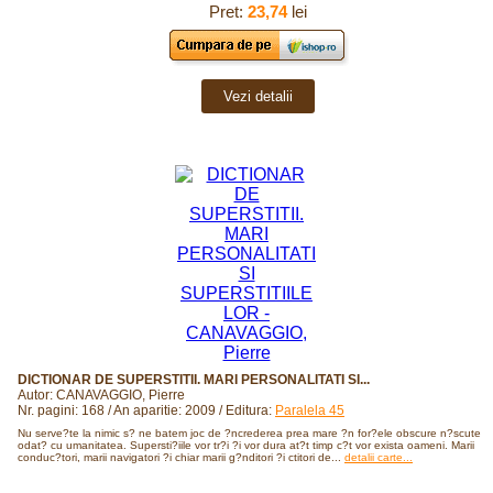
Pret:
23,74
lei
Vezi detalii
DICTIONAR DE SUPERSTITII. MARI PERSONALITATI SI...
Autor: CANAVAGGIO, Pierre
Nr. pagini: 168 / An aparitie: 2009 / Editura:
Paralela 45
Nu serve?te la nimic s? ne batem joc de ?ncrederea prea mare ?n for?ele obscure n?scute
odat? cu umanitatea. Supersti?iile vor tr?i ?i vor dura at?t timp c?t vor exista oameni. Marii
conduc?tori, marii navigatori ?i chiar marii g?nditori ?i ctitori de...
detalii carte...