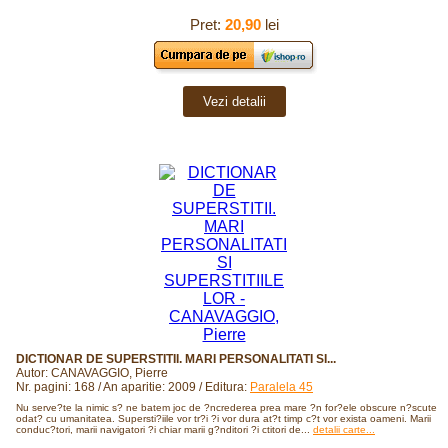
Pret:
20,90
lei
Vezi detalii
DICTIONAR DE SUPERSTITII. MARI PERSONALITATI SI...
Autor: CANAVAGGIO, Pierre
Nr. pagini: 168 / An aparitie: 2009 / Editura:
Paralela 45
Nu serve?te la nimic s? ne batem joc de ?ncrederea prea mare ?n for?ele obscure n?scute
odat? cu umanitatea. Supersti?iile vor tr?i ?i vor dura at?t timp c?t vor exista oameni. Marii
conduc?tori, marii navigatori ?i chiar marii g?nditori ?i ctitori de...
detalii carte...