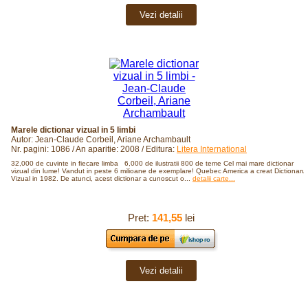
Vezi detalii
Marele dictionar vizual in 5 limbi
Autor: Jean-Claude Corbeil, Ariane Archambault
Nr. pagini: 1086 / An aparitie: 2008 / Editura:
Litera International
32,000 de cuvinte in fiecare limba 6,000 de ilustratii 800 de teme Cel mai mare dictionar
vizual din lume! Vandut in peste 6 milioane de exemplare! Quebec America a creat Dictionarul
Vizual in 1982. De atunci, acest dictionar a cunoscut o...
detalii carte...
Pret:
141,55
lei
Vezi detalii