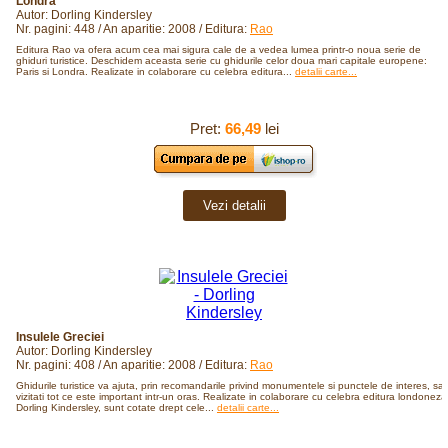
Londra
Autor: Dorling Kindersley
Nr. pagini: 448 / An aparitie: 2008 / Editura:
Rao
Editura Rao va ofera acum cea mai sigura cale de a vedea lumea printr-o noua serie de
ghiduri turistice. Deschidem aceasta serie cu ghidurile celor doua mari capitale europene:
Paris si Londra. Realizate in colaborare cu celebra editura...
detalii carte...
Pret:
66,49
lei
Vezi detalii
Insulele Greciei
Autor: Dorling Kindersley
Nr. pagini: 408 / An aparitie: 2008 / Editura:
Rao
Ghidurile turistice va ajuta, prin recomandarile privind monumentele si punctele de interes, sa
vizitati tot ce este important intr-un oras. Realizate in colaborare cu celebra editura londoneza
Dorling Kindersley, sunt cotate drept cele...
detalii carte...