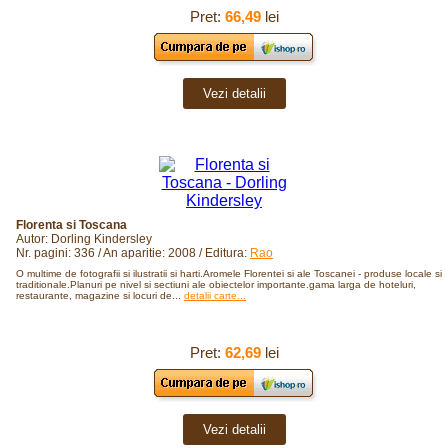
Pret:
66,49
lei
Vezi detalii
Florenta si Toscana
Autor: Dorling Kindersley
Nr. pagini: 336 / An aparitie: 2008 / Editura:
Rao
O multime de fotografii si ilustratii si harti.Aromele Florentei si ale Toscanei - produse locale si
traditionale.Planuri pe nivel si sectiuni ale obiectelor importante.gama larga de hoteluri,
restaurante, magazine si locuri de...
detalii carte...
Pret:
62,69
lei
Vezi detalii