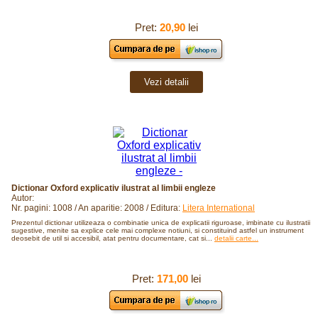
Pret:
20,90
lei
Vezi detalii
Dictionar Oxford explicativ ilustrat al limbii engleze
Autor:
Nr. pagini: 1008 / An aparitie: 2008 / Editura:
Litera International
Prezentul dictionar utilizeaza o combinatie unica de explicatii riguroase, imbinate cu ilustratii
sugestive, menite sa explice cele mai complexe notiuni, si constituind astfel un instrument
deosebit de util si accesibil, atat pentru documentare, cat si...
detalii carte...
Pret:
171,00
lei