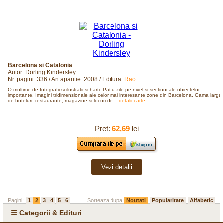
Barcelona si Catalonia
Autor: Dorling Kindersley
Nr. pagini: 336 / An aparitie: 2008 / Editura:
Rao
O multime de fotografii si ilustratii si harti. Patru zile pe nivel si sectiuni ale obiectelor
importante. Imagini tridimensionale ale celor mai interesante zone din Barcelona. Gama larga
de hoteluri, restaurante, magazine si locuri de...
detalii carte...
Pret:
62,69
lei
Vezi detalii
Pagini:
1
2
3
4
5
6
Sorteaza dupa:
Noutati
Popularitate
Alfabetic
☰ Categorii & Edituri