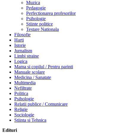
Muzica
Pedagogie
Perfectionarea profesorilor
Psihologie
Stiinte politice
Testare Nationala
Filosofie
Harti
Istorie
Jurnalism
Limbi straine
Logica
Mama si copilul / Pentru parinti
Manuale scolare
Medicina / Sanatate
Multimedia
Nefiltrate
Politica
Psihologie
Relatii publice / Comunicare
Religie
Sociologie
Stiinta si Tehnica
Edituri