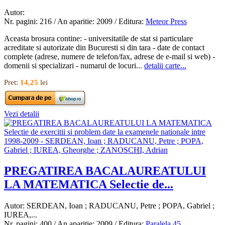
Autor:
Nr. pagini: 216 / An aparitie: 2009 / Editura:
Meteor Press
Aceasta brosura contine: - universitatile de stat si particulare
acreditate si autorizate din Bucuresti si din tara - date de contact
complete (adrese, numere de telefon/fax, adrese de e-mail si web) -
domenii si specializari - numarul de locuri...
detalii carte...
Pret:
14,25
lei
Vezi detalii
PREGATIREA BACALAUREATULUI
LA MATEMATICA Selectie de...
Autor: SERDEAN, Ioan ; RADUCANU, Petre ; POPA, Gabriel ;
IUREA,...
Nr. pagini: 400 / An aparitie: 2009 / Editura:
Paralela 45