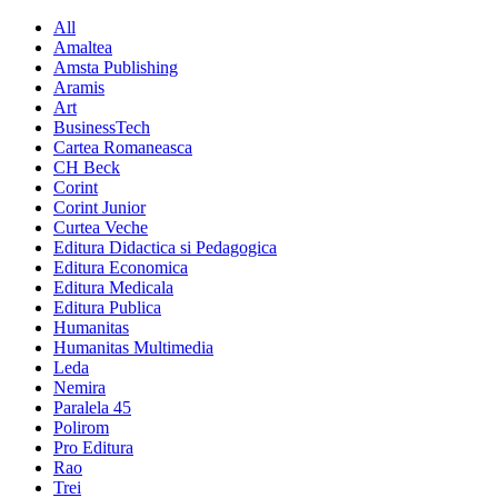
All
Amaltea
Amsta Publishing
Aramis
Art
BusinessTech
Cartea Romaneasca
CH Beck
Corint
Corint Junior
Curtea Veche
Editura Didactica si Pedagogica
Editura Economica
Editura Medicala
Editura Publica
Humanitas
Humanitas Multimedia
Leda
Nemira
Paralela 45
Polirom
Pro Editura
Rao
Trei