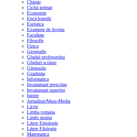
Chimie
Ciclul primar
Economie
Enciclopedii
Eseistica
Examene de licenta
Facultate
Filosofie
Fizica
Geografie
Ghidul profesorului
Ghiduri scolare
Gimnaziu
Gradinita
Informatica
Invatamant prescolar
Invatamant superior
Istorie
Jurnalism/Mass-Media
Liceu
Limba romana
Limbi straine
Litere Etnologie
Litere Filologie
Matematica