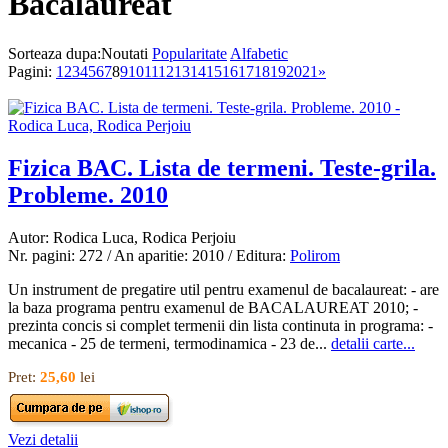
Bacalaureat
Sorteaza dupa:
Noutati
Popularitate
Alfabetic
Pagini:
1
2
3
4
5
6
7
8
9
10
11
12
13
14
15
16
17
18
19
20
21
»
Fizica BAC. Lista de termeni. Teste-grila.
Probleme. 2010
Autor: Rodica Luca, Rodica Perjoiu
Nr. pagini: 272 / An aparitie: 2010 / Editura:
Polirom
Un instrument de pregatire util pentru examenul de bacalaureat: - are
la baza programa pentru examenul de BACALAUREAT 2010; -
prezinta concis si complet termenii din lista continuta in programa: -
mecanica - 25 de termeni, termodinamica - 23 de...
detalii carte...
Pret:
25,60
lei
Vezi detalii