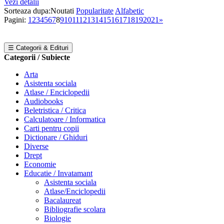
Vezi detalii
Sorteaza dupa:
Noutati
Popularitate
Alfabetic
Pagini:
1
2
3
4
5
6
7
8
9
10
11
12
13
14
15
16
17
18
19
20
21
»
☰ Categorii & Edituri
Categorii / Subiecte
Arta
Asistenta sociala
Atlase / Enciclopedii
Audiobooks
Beletristica / Critica
Calculatoare / Informatica
Carti pentru copii
Dictionare / Ghiduri
Diverse
Drept
Economie
Educatie / Invatamant
Asistenta sociala
Atlase/Enciclopedii
Bacalaureat
Bibliografie scolara
Biologie