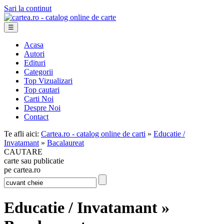
Sari la continut
☰
Acasa
Autori
Edituri
Categorii
Top Vizualizari
Top cautari
Carti Noi
Despre Noi
Contact
Te afli aici:
Cartea.ro - catalog online de carti
»
Educatie /
Invatamant
»
Bacalaureat
CAUTARE
carte sau publicatie
pe cartea.ro
Educatie / Invatamant »