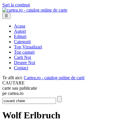
Sari la continut
☰
Acasa
Autori
Edituri
Categorii
Top Vizualizari
Top cautari
Carti Noi
Despre Noi
Contact
Te afli aici:
Cartea.ro - catalog online de carti
CAUTARE
carte sau publicatie
pe cartea.ro
Wolf Erlbruch