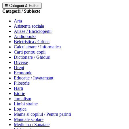
☰ Categorii & Edituri
Categorii / Subiecte
Arta
Asistenta sociala
Atlase / Enciclopedii
Audiobooks
Beletristica / Critica
Calculatoare / Informatica
Carti pentru copii
Dictionare / Ghiduri
Diverse
Drept
Economie
Educatie / Invatamant
Filosofie
Harti
Istorie
Jurnalism
Limbi straine
Logica
Mama si copilul / Pentru parinti
Manuale scolare
Medicina / Sanatate