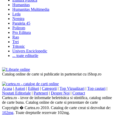
Editura Publica
Humanitas
Humanitas Multimedia
Leda
Nemira
Paralela 45
Polirom
Pro Editura
Rao
Trei
Tritonic
Univers Enciclopedic
... toate editurile
Catalog online de carte si publicatie in parteneriat cu iShop.ro
Acasa
|
Autori
|
Edituri
|
Categorii
|
Top Vizualizari
|
Top cautari
|
Noutati Editoriale
|
Parteneri
|
Despre Noi
|
Contact
Cartea.ro - izvor de informatie beletrisitca si stintifica, catalog online
de carte buna. Catalog online de carte si prezentare de carte
Copyright � Cartea.ro 2010. Catalog de carte creat si dezvoltat de:
102mg
. Toate drepturile rezervate 102mg.