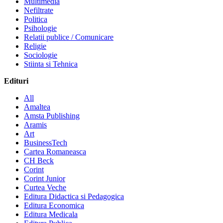
Multimedia
Nefiltrate
Politica
Psihologie
Relatii publice / Comunicare
Religie
Sociologie
Stiinta si Tehnica
Edituri
All
Amaltea
Amsta Publishing
Aramis
Art
BusinessTech
Cartea Romaneasca
CH Beck
Corint
Corint Junior
Curtea Veche
Editura Didactica si Pedagogica
Editura Economica
Editura Medicala