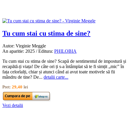
Tu cum stai cu stima de sine?
Autor: Virginie Meggle
An aparitie: 2025 / Editura:
PHILOBIA
Tu cum stai cu stima de sine? Scapă de sentimentul de impostură și
recapătă-ți viața! De câte ori ți s-a întâmplat să te fi simțit „mic” în
fața celorlalți, chiar și atunci când ai avut toate motivele să fii
mândru de tine? De...
detalii carte...
Pret:
29,40
lei
Vezi detalii