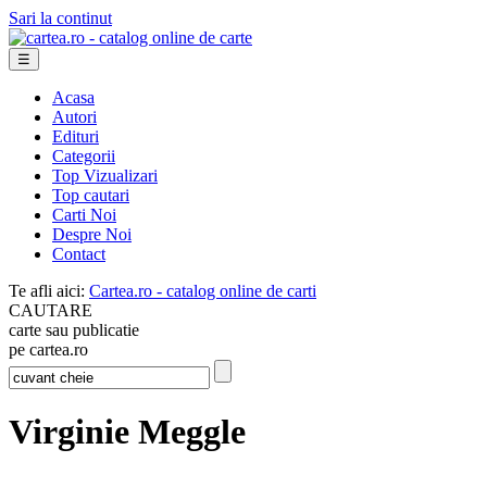
Sari la continut
☰
Acasa
Autori
Edituri
Categorii
Top Vizualizari
Top cautari
Carti Noi
Despre Noi
Contact
Te afli aici:
Cartea.ro - catalog online de carti
CAUTARE
carte sau publicatie
pe cartea.ro
Virginie Meggle