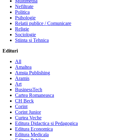
Multimedia
Nefiltrate
Politica
Psihologie
Relatii publice / Comunicare
Religie
Sociologie
Stiinta si Tehnica
Edituri
All
Amaltea
Amsta Publishing
Aramis
Art
BusinessTech
Cartea Romaneasca
CH Beck
Corint
Corint Junior
Curtea Veche
Editura Didactica si Pedagogica
Editura Economica
Editura Medicala