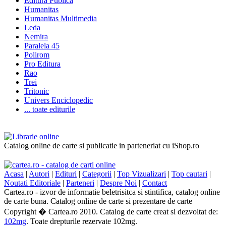
Editura Publica
Humanitas
Humanitas Multimedia
Leda
Nemira
Paralela 45
Polirom
Pro Editura
Rao
Trei
Tritonic
Univers Enciclopedic
... toate editurile
Catalog online de carte si publicatie in parteneriat cu iShop.ro
Acasa
|
Autori
|
Edituri
|
Categorii
|
Top Vizualizari
|
Top cautari
|
Noutati Editoriale
|
Parteneri
|
Despre Noi
|
Contact
Cartea.ro - izvor de informatie beletrisitca si stintifica, catalog online
de carte buna. Catalog online de carte si prezentare de carte
Copyright � Cartea.ro 2010. Catalog de carte creat si dezvoltat de:
102mg
. Toate drepturile rezervate 102mg.