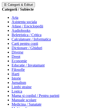
☰ Categorii & Edituri
Categorii / Subiecte
Arta
Asistenta sociala
Atlase / Enciclopedii
Audiobooks
Beletristica / Critica
Calculatoare / Informatica
Carti pentru copii
Dictionare / Ghiduri
Diverse
Drept
Economie
Educatie / Invatamant
Filosofie
Harti
Istorie
Jurnalism
Limbi straine
Logica
Mama si copilul / Pentru parinti
Manuale scolare
Medicina / Sanatate