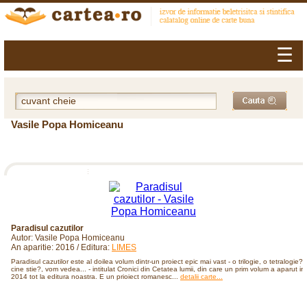
☰
Vasile Popa Homiceanu
Paradisul cazutilor
Autor: Vasile Popa Homiceanu
An aparitie: 2016 / Editura:
LIMES
Paradisul cazutilor este al doilea volum dintr-un proiect epic mai vast - o trilogie, o tetralogie?,
cine stie?, vom vedea... - intitulat Cronici din Cetatea lumii, din care un prim volum a aparut in
2014 tot la editura noastra. E un prioiect romanesc...
detalii carte...