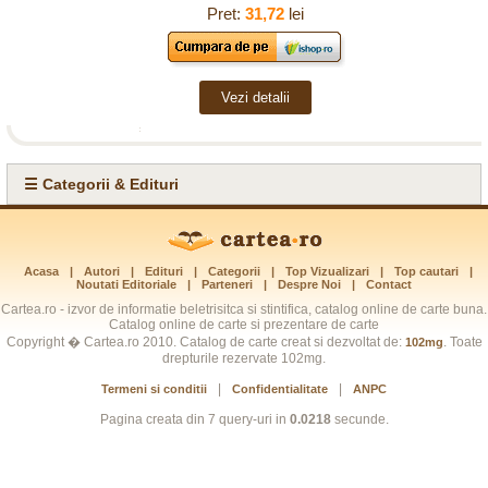
Pret:
31,72
lei
Vezi detalii
☰ Categorii & Edituri
Acasa
|
Autori
|
Edituri
|
Categorii
|
Top Vizualizari
|
Top cautari
|
Noutati Editoriale
|
Parteneri
|
Despre Noi
|
Contact
Cartea.ro - izvor de informatie beletrisitca si stintifica, catalog online de carte buna.
Catalog online de carte si prezentare de carte
Copyright � Cartea.ro 2010. Catalog de carte creat si dezvoltat de:
. Toate
102mg
drepturile rezervate 102mg.
|
|
Termeni si conditii
Confidentialitate
ANPC
Pagina creata din 7 query-uri in
0.0218
secunde.