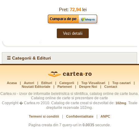
Pret:
72,94
lei
Vezi detalii
☰ Categorii & Edituri
Acasa
|
Autori
|
Edituri
|
Categorii
|
Top Vizualizari
|
Top cautari
|
Noutati Editoriale
|
Parteneri
|
Despre Noi
|
Contact
Cartea.ro - izvor de informatie beletrisitca si stintifica, catalog online de carte buna.
Catalog online de carte si prezentare de carte
Copyright � Cartea.ro 2010. Catalog de carte creat si dezvoltat de:
. Toate
102mg
drepturile rezervate 102mg.
|
|
Termeni si conditii
Confidentialitate
ANPC
Pagina creata din 7 query-uri in
0.0035
secunde.