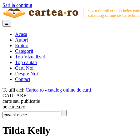
Sari la continut
☰
Acasa
Autori
Edituri
Categorii
Top Vizualizari
Top cautari
Carti Noi
Despre Noi
Contact
Te afli aici:
Cartea.ro - catalog online de carti
CAUTARE
carte sau publicatie
pe cartea.ro
Tilda Kelly