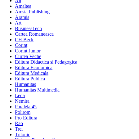
All
Amaltea
Amsta Publishing
Aramis
Art
BusinessTech
Cartea Romaneasca
CH Beck
Corint
Corint Junior
Curtea Veche
Editura Didactica si Pedagogica
Editura Economica
Editura Medicala
Editura Publica
Humanitas
Humanitas Multimedia
Leda
Nemira
Paralela 45
Polirom
Pro Editura
Rao
Trei
Tritonic