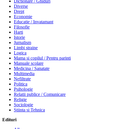
Dictionare / Ghiduri
Diverse
Drept
Economie
Educatie / Invatamant
Filosofie
Harti
Istorie
Jurnalism
Limbi straine
Logica
Mama si copilul / Pentru parinti
Manuale scolare
Medicina / Sanatate
Multimedia
Nefiltrate
Politica
Psihologie
Relatii publice / Comunicare
Religie
Sociologie
Stiinta si Tehnica
Edituri