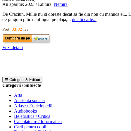
An aparitie: 2023 / Editura:
Nemira
De Craciun, Millie nu-si doreste decat sa fie din nou cu mamica ei... L
de pinguin pitic naufragiat pe plaja,...
detalii carte...
Pret:
33,82
lei
Vezi detalii
☰ Categorii & Edituri
Categorii / Subiecte
Arta
Asistenta sociala
Atlase / Enciclopedii
Audiobooks
Beletristica / Critica
Calculatoare / Informatica
Carti pentru copii